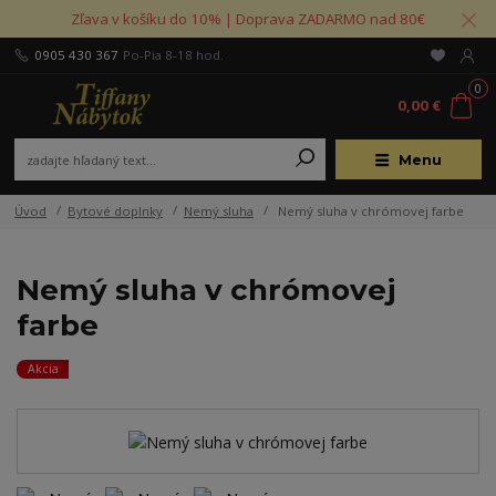
Zľava v košíku do 10% | Doprava ZADARMO nad 80€
0905 430 367
Po-Pia 8-18 hod.
0
0,00 €
Menu
Úvod
Bytové doplnky
Nemý sluha
Nemý sluha v chrómovej farbe
Nemý sluha v chrómovej
farbe
Akcia