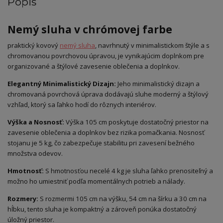
Popis
Nemý sluha v chrómovej farbe
praktický kovový
nemý sluha
, navrhnutý v minimalistickom štýle a s
chromovanou povrchovou úpravou, je vynikajúcim doplnkom pre
organizované a štýlové zavesenie oblečenia a doplnkov.
Elegantný Minimalistický Dizajn:
Jeho minimalistický dizajn a
chromovaná povrchová úprava dodávajú sluhe moderný a štýlový
vzhľad, ktorý sa ľahko hodí do rôznych interiérov.
Výška a Nosnosť:
Výška 105 cm poskytuje dostatočný priestor na
zavesenie oblečenia a doplnkov bez rizika pomačkania. Nosnosť
stojanu je 5 kg, čo zabezpečuje stabilitu pri zavesení bežného
množstva odevov.
Hmotnosť:
S hmotnosťou necelé 4 kg je sluha ľahko prenositeľný a
možno ho umiestniť podľa momentálnych potrieb a nálady.
Rozmery:
S rozmermi 105 cm na výšku, 54 cm na šírku a 30 cm na
hĺbku, tento sluha je kompaktný a zároveň ponúka dostatočný
úložný priestor.