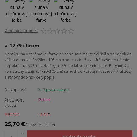
Ohodnotiť produkt
a-1279 chrom
Nemý sluha v chrómovej farbe prinesie minimalistický štýl a poriadok do
vášho domova! S výškou 105 cm a nosnosťou 5 kg udrží vaše oblečenie
nepokrčené. Váži necelé 4 kg, takže ho ľahko premiestnite. Elegantný a
kompaktný dizajn (54x30x105 cm) sa hodí do každej miestnosti. Praktický
a štýlový doplnok
celý popis
Dostupnosť
2 - 3 pracovné dni
Cena pred
39,00 €
zľavou
Ušetríte
13,30 €
25,70 €
/
ks
20,89 €
bez DPH