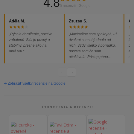
4.8
5 recenzií · Google
Adéla M.
Zsuzsu S.
Al
„Rýchle doručenie, poctivo
„Maximálne som spokojná, už
„So
zabalené. Stôl je pevný a
dvakrát som objednala od
jed
stabilný, presne ako na
nich. Vždy všetko v poriadku,
pod
obrázku.“
dostala som čo som
ext
očakávala. Prístup pána
som
majiteľa super, objednávka
od
vybavená rýchlo a bez
←
→
problémov. Vrele odporúčam!“
➔ Zobraziť všetky recenzie na Google
HODNOTENIA A RECENZIE