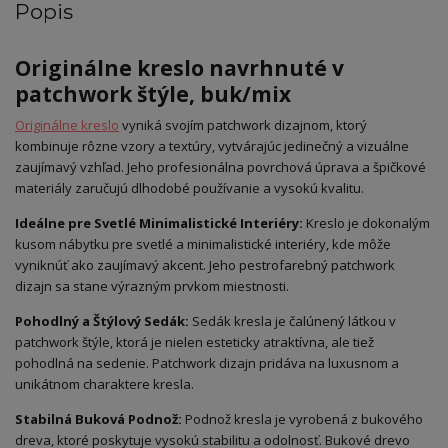
Popis
Originálne kreslo navrhnuté v
patchwork štýle, buk/mix
Originálne kreslo
vyniká svojím patchwork dizajnom, ktorý
kombinuje rôzne vzory a textúry, vytvárajúc jedinečný a vizuálne
zaujímavý vzhľad. Jeho profesionálna povrchová úprava a špičkové
materiály zaručujú dlhodobé používanie a vysokú kvalitu.
Ideálne pre Svetlé Minimalistické Interiéry:
Kreslo je dokonalým
kusom nábytku pre svetlé a minimalistické interiéry, kde môže
vyniknúť ako zaujímavý akcent. Jeho pestrofarebný patchwork
dizajn sa stane výrazným prvkom miestnosti.
Pohodlný a Štýlový Sedák:
Sedák kresla je čalúnený látkou v
patchwork štýle, ktorá je nielen esteticky atraktívna, ale tiež
pohodlná na sedenie. Patchwork dizajn pridáva na luxusnom a
unikátnom charaktere kresla.
Stabilná Buková Podnož:
Podnož kresla je vyrobená z bukového
dreva, ktoré poskytuje vysokú stabilitu a odolnosť. Bukové drevo