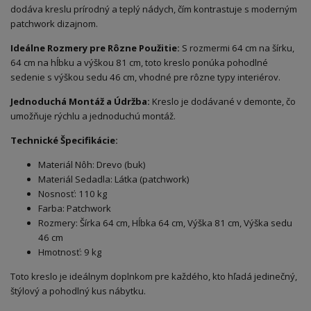
dodáva kreslu prírodný a teplý nádych, čím kontrastuje s moderným
patchwork dizajnom.
Ideálne Rozmery pre Rôzne Použitie:
S rozmermi 64 cm na šírku,
64 cm na hĺbku a výškou 81 cm, toto kreslo ponúka pohodlné
sedenie s výškou sedu 46 cm, vhodné pre rôzne typy interiérov.
Jednoduchá Montáž a Údržba:
Kreslo je dodávané v demonte, čo
umožňuje rýchlu a jednoduchú montáž.
Technické Špecifikácie:
Materiál Nôh: Drevo (buk)
Materiál Sedadla: Látka (patchwork)
Nosnosť: 110 kg
Farba: Patchwork
Rozmery: Šírka 64 cm, Hĺbka 64 cm, Výška 81 cm, Výška sedu
46 cm
Hmotnosť: 9 kg
Toto kreslo je ideálnym doplnkom pre každého, kto hľadá jedinečný,
štýlový a pohodlný kus nábytku.