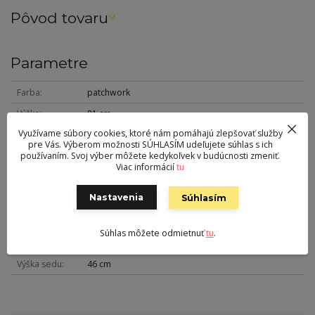
Pôvod tovaru
Parametre
Farba
patchwork
Výška
81 cm
Využívame súbory cookies, ktoré nám pomáhajú zlepšovať služby
Šírka
64 cm
pre Vás. Výberom možnosti SÚHLASÍM udeľujete súhlas s ich
používaním. Svoj výber môžete kedykoľvek v budúcnosti zmeniť.
Hĺbka
64 cm
Viac informácií
tu
Hmotnosť
9 kg
Nastavenia
Súhlasím
Nohy
drevo
Nosnosť
110 kg
Súhlas môžete odmietnuť
tu
.
Sedák
látka
Výška sedu
46 cm