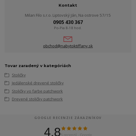
Kontakt
Milan Filo s.r.o. Liptovský Ján, Na ostrove 57/15
0905 430 367
Po-Pia 8-18 hod.
obchod@nabytoktiffany.sk
Tovar zaradený v kategóriách
Stoličky
Jedálenské drevené stoličky
Stoličky vo farbe patchwork
Drevené stoličky patchwork
GOOGLE RECENZIE ZÁKAZNÍKOV
4.8
5 recenzií · Google