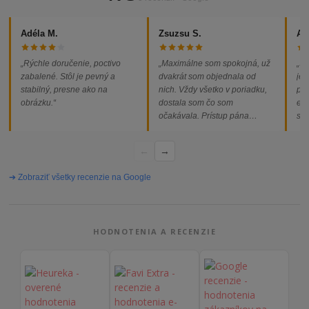
Adéla M.
Zsuzsu S.
Al
„Rýchle doručenie, poctivo
„Maximálne som spokojná, už
„So
zabalené. Stôl je pevný a
dvakrát som objednala od
jed
stabilný, presne ako na
nich. Vždy všetko v poriadku,
pod
obrázku.“
dostala som čo som
ext
očakávala. Prístup pána
som
majiteľa super, objednávka
od
vybavená rýchlo a bez
←
→
problémov. Vrele odporúčam!“
➔ Zobraziť všetky recenzie na Google
HODNOTENIA A RECENZIE