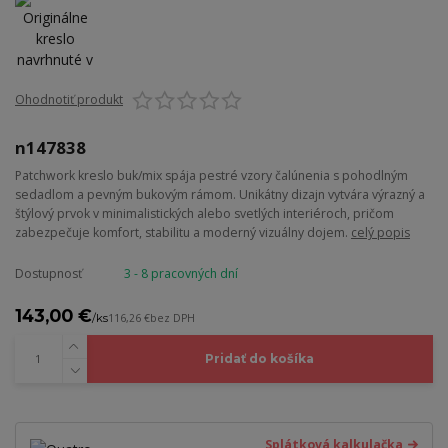
Ohodnotiť produkt
n147838
Patchwork kreslo buk/mix spája pestré vzory čalúnenia s pohodlným
sedadlom a pevným bukovým rámom. Unikátny dizajn vytvára výrazný a
štýlový prvok v minimalistických alebo svetlých interiéroch, pričom
zabezpečuje komfort, stabilitu a moderný vizuálny dojem.
celý popis
Dostupnosť
3 - 8 pracovných dní
143,00 €
/
ks
116,26 €
bez DPH
Pridať do košíka
Splátková kalkulačka