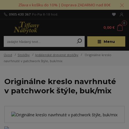
Zľava v košíku do 10% | Doprava ZADARMO nad 80€
0905 430 367
Po-Pia 8-18 hod.
0
0,00 €
Menu
Úvod
Stoličky
Jedálenské drevené stoličky
Originálne kreslo
navrhnuté v patchwork štýle, buk/mix
Originálne kreslo navrhnuté
v patchwork štýle, buk/mix