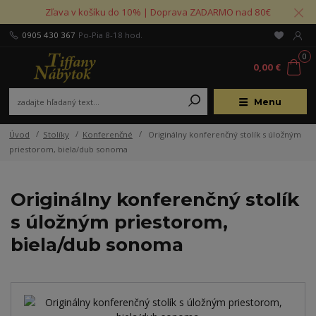
Zľava v košíku do 10% | Doprava ZADARMO nad 80€
0905 430 367
Po-Pia 8-18 hod.
0
0,00 €
Menu
Úvod
Stolíky
Konferenčné
Originálny konferenčný stolík s úložným
priestorom, biela/dub sonoma
Originálny konferenčný stolík
s úložným priestorom,
biela/dub sonoma