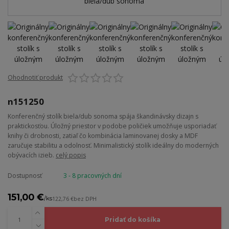
Ohodnotiť produkt
n151250
Konferenčný stolík biela/dub sonoma spája škandinávsky dizajn s
praktickosťou. Úložný priestor v podobe poličiek umožňuje usporiadať
knihy či drobnosti, zatiaľ čo kombinácia laminovanej dosky a MDF
zaručuje stabilitu a odolnosť. Minimalistický stolík ideálny do moderných
obývacích izieb.
celý popis
Dostupnosť
3 - 8 pracovných dní
151,00 €
/
ks
122,76 €
bez DPH
Pridať do košíka