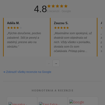
4.8
5 recenzií · Google
Adéla M.
Zsuzsu S.
Al
„Rýchle doručenie, poctivo
„Maximálne som spokojná, už
„So
zabalené. Stôl je pevný a
dvakrát som objednala od
jed
stabilný, presne ako na
nich. Vždy všetko v poriadku,
pod
obrázku.“
dostala som čo som
ext
očakávala. Prístup pána
som
majiteľa super, objednávka
od
vybavená rýchlo a bez
←
→
problémov. Vrele odporúčam!“
➔ Zobraziť všetky recenzie na Google
HODNOTENIA A RECENZIE