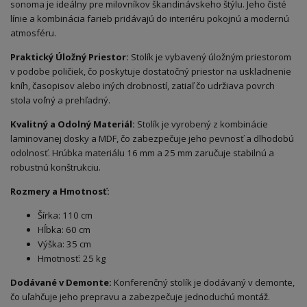
sonoma je ideálny pre milovníkov škandinávskeho štýlu. Jeho čisté
línie a kombinácia farieb pridávajú do interiéru pokojnú a modernú
atmosféru.
Praktický Úložný Priestor:
Stolík je vybavený úložným priestorom
v podobe poličiek, čo poskytuje dostatočný priestor na uskladnenie
kníh, časopisov alebo iných drobností, zatiaľ čo udržiava povrch
stola voľný a prehľadný.
Kvalitný a Odolný Materiál:
Stolík je vyrobený z kombinácie
laminovanej dosky a MDF, čo zabezpečuje jeho pevnosť a dlhodobú
odolnosť. Hrúbka materiálu 16 mm a 25 mm zaručuje stabilnú a
robustnú konštrukciu.
Rozmery a Hmotnosť:
Šírka: 110 cm
Hĺbka: 60 cm
Výška: 35 cm
Hmotnosť: 25 kg
Dodávané v Demonte:
Konferenčný stolík je dodávaný v demonte,
čo uľahčuje jeho prepravu a zabezpečuje jednoduchú montáž.