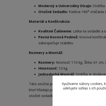
Moderný a Univerzálny Dizajn:
Stolička
Otočné Sedadlo:
Funkcia 180° otáčania se
Materiál a Konštrukcia:
Kvalitné Čalúnenie:
Látka na sedadle a o
Pevná Kovová Podnož:
Kovová konštrukc
zabezpečuje stabilitu.
Rozmery a Montáž:
Rozmery:
Nosnosť: 110 kg, Šírka: 61 cm, 
Hmotnosť:
10 kg.
Jednoduchá Montáž:
Stolička je dodávan
Využívame súbory cookies, 
Táto otočná jedálenská stolička s lakťovými opie
udeľujete súhlas s ich použ
ktorí hľadajú pohodlnú, ale zároveň štýlovú a fu
otočné sedadlo a vysoká kvalita čalúnenia a k