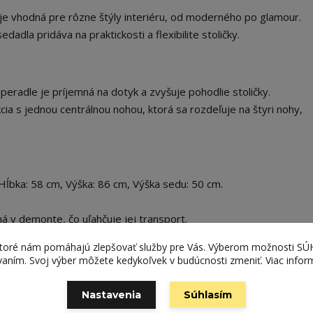
 je vhodná pre rôzne štýly interiéru, od moderného po glamour.
dadla pridáva na praktickosti a flexibilite stoličky.
peradle je príjemná na dotyk a zvyšuje pohodlie stoličky.
ia s jednou centrálnou nohou, ktorá sa rozdeľuje na štyri nohy,
Hĺbka: 58 cm, Výška: 86 cm, Výška sedu: 50 cm.
á v demonte, čo uľahčuje jej transport.
ktoré nám pomáhajú zlepšovať služby pre Vás. Výberom možnosti S
rkami v kombinácii čiernej a sivej farby je ideálnym riešením pre t
ívaním. Svoj výber môžete kedykoľvek v budúcnosti zmeniť. Viac infor
nkčnú stoličku pre svoju jedáleň alebo obývačku. Jej moderný dizaj
onštrukcie ju robia vynikajúcim doplnkom do každého moderného d
Nastavenia
Súhlasím