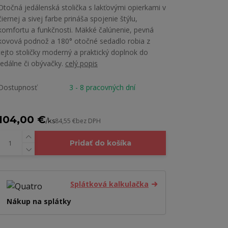
Otočná jedálenská stolička s lakťovými opierkami v
čiernej a sivej farbe prináša spojenie štýlu,
komfortu a funkčnosti. Mäkké čalúnenie, pevná
kovová podnož a 180° otočné sedadlo robia z
tejto stoličky moderný a praktický doplnok do
jedálne či obývačky.
celý popis
Dostupnosť
3 - 8 pracovných dní
104,00 €
/
ks
84,55 €
bez DPH
Pridať do košíka
Splátková kalkulačka
Nákup na splátky