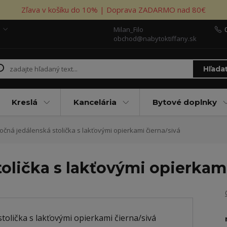
Zľava v košíku do 10% | Doprava ZADARMO nad 80€
Milan_Filo
obchod@nabytoktiffany.sk
Hľada
Kreslá
Kancelária
Bytové doplnky
očná jedálenská stolička s lakťovými opierkami čierna/sivá
olička s lakťovými opierkami