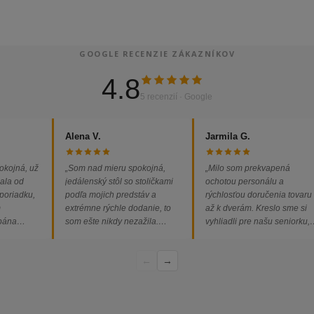
GOOGLE RECENZIE ZÁKAZNÍKOV
4.8
5 recenzií · Google
Alena V.
Jarmila G.
okojná, už
„Som nad mieru spokojná,
„Milo som prekvapená
ala od
jedálenský stôl so stoličkami
ochotou personálu a
 poriadku,
podľa mojich predstáv a
rýchlosťou doručenia tovaru
m
extrémne rýchle dodanie, to
až k dverám. Kreslo sme si
 pána
som ešte nikdy nezažila.
vyhliadli pre našu seniorku,
ednávka
Určite odporúčam každému.“
nakoľko má kreslo vysoký s
bez
a pre vstávanie je to oveľa
←
→
dporúčam!“
ľahšie.“