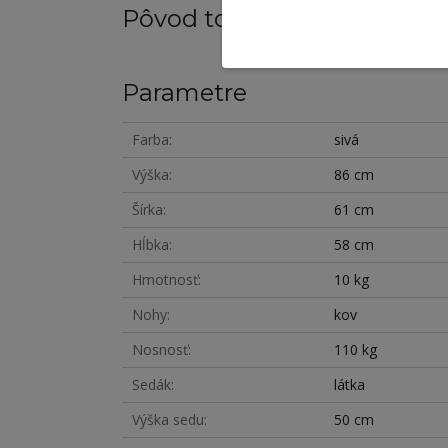
Pôvod tovaru
Parametre
Farba
sivá
Výška
86 cm
Šírka
61 cm
Hĺbka
58 cm
Hmotnosť
10 kg
Nohy
kov
Nosnosť
110 kg
Sedák
látka
Výška sedu
50 cm