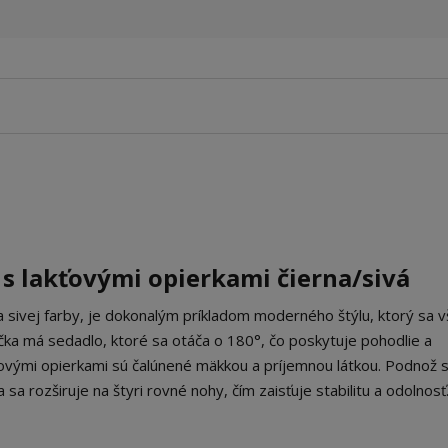
 s lakťovými opierkami čierna/sivá
 a sivej farby, je dokonalým príkladom moderného štýlu, ktorý sa v
lička má sedadlo, ktoré sa otáča o 180°, čo poskytuje pohodlie a
ťovými opierkami sú čalúnené mäkkou a príjemnou látkou. Podnož s
sa rozširuje na štyri rovné nohy, čím zaisťuje stabilitu a odolnosť