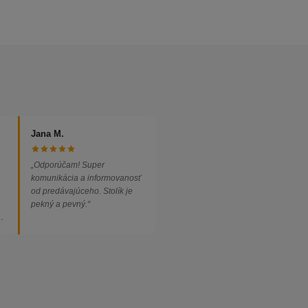
Jana M.
„Odporúčam! Super
komunikácia a informovanosť
od predávajúceho. Stolík je
pekný a pevný.“
ed