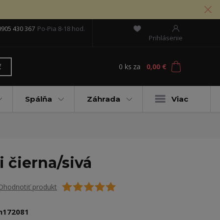
0905 430 367
Po-Pia 8-18 hod.
Prihlásenie
0
ks
za
0,00 €
ť
Spálňa
Záhrada
Viac
 čierna/sivá
Ohodnotiť produkt
n172081