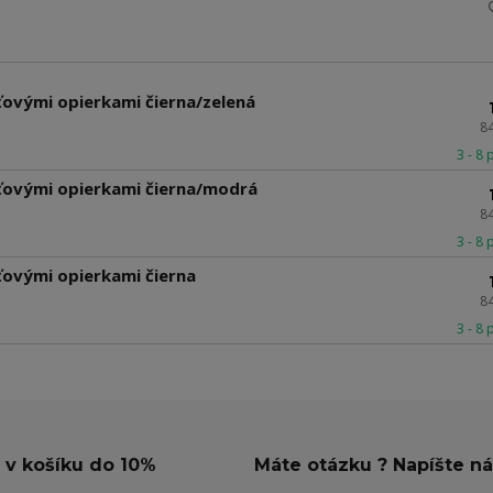
kťovými opierkami čierna/zelená
8
3 - 8
kťovými opierkami čierna/modrá
8
3 - 8
kťovými opierkami čierna
8
3 - 8
 v košíku do 10%
Máte otázku ? Napíšte n