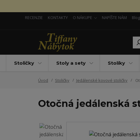
RECENZIE
KONTAKTY
O NÁKUPE
NAPÍŠTE NÁM
Blog
Stoličky
Stoly a sety
Stolíky
Úvod
Stoličky
Jedálenské kovové stoličky
Ot
Otočná jedálenská st