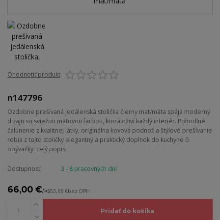
Ohodnotiť produkt
n147796
Ozdobne prešívaná jedálenská stolička čierny mat/mäta spája moderný
dizajn so sviežou mätovou farbou, ktorá oživí každý interiér. Pohodlné
čalúnenie z kvalitnej látky, originálna kovová podnož a štýlové prešívanie
robia z tejto stoličky elegantný a praktický doplnok do kuchyne či
obývačky.
celý popis
Dostupnosť
3 - 8 pracovných dní
66,00 €
/
ks
53,66 €
bez DPH
Pridať do košíka