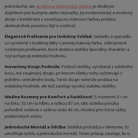
Jednoduchá, ale
atraktívna jedálenská stolička
je ideálnym
doplnkom pre kuchyne alebo obývačky. Jej modernistický a moderný
dizajn v kombinácii s osviežujúcou mätovou farbou pridáva
akémukoľvek priestoru štýl a sviežosť.
Elegantné Prešívanie pre Unikátny Vzhľad:
Sedadlo a operadlo
sú vyrobené z kvalitnej látky v jemnej mätovej farbe, zdôraznené
ozdobným prešívaním, ktoré dodáva stoličke špeciálny charakter a
zvýrazňuje jej estetickú hodnotu.
Inovatívny Dizajn Podnože:
Podnož stoličky, vyrobená z odolného
kovu, má zaujímavý dizajn, pri ktorom všetky nohy vyčnievajú z
jedného centrálneho bodu. Tento dizajn nielenže pridáva na
estetickej hodnote, ale tiež zaisťuje vysokú stabilitu stoličky.
Ideálne Rozmery pre Komfort a Funkčnosť:
S rozmermi 51 cm
na šírku, 52 cm na hĺbku a výškou 87 cm, táto stolička ponúka
pohodlné sedenie s výškou sedu 46 cm, vhodnú pre rôzne výšky
jedálenských stolov.
Jednoduchá Montáž a Údržba:
Stolička prichádza v demonte, čo
umožňuje rýchlu a jednoduchú montáž. Tento prístup zaisťuje, že si