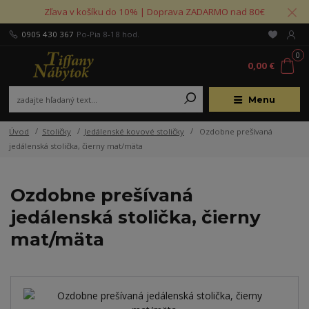
Zľava v košíku do 10% | Doprava ZADARMO nad 80€
0905 430 367
Po-Pia 8-18 hod.
0
0,00 €
Menu
Úvod
Stoličky
Jedálenské kovové stoličky
Ozdobne prešívaná
jedálenská stolička, čierny mat/mäta
Ozdobne prešívaná
jedálenská stolička, čierny
mat/mäta