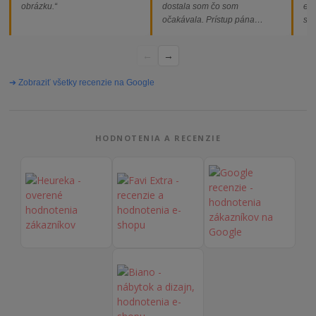
obrázku.“
dostala som čo som
ext
očakávala. Prístup pána
som
majiteľa super, objednávka
od
vybavená rýchlo a bez
←
→
problémov. Vrele odporúčam!“
➔ Zobraziť všetky recenzie na Google
HODNOTENIA A RECENZIE