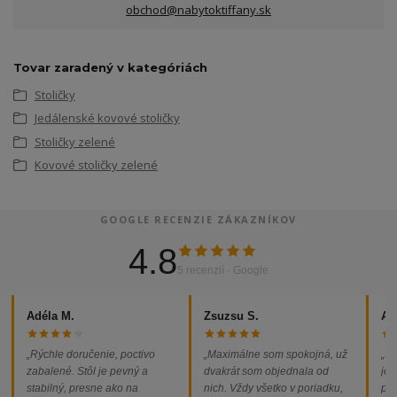
obchod@nabytoktiffany.sk
Tovar zaradený v kategóriách
Stoličky
Jedálenské kovové stoličky
Stoličky zelené
Kovové stoličky zelené
GOOGLE RECENZIE ZÁKAZNÍKOV
4.8
5 recenzií · Google
Adéla M.
Zsuzsu S.
Al
„Rýchle doručenie, poctivo
„Maximálne som spokojná, už
„So
zabalené. Stôl je pevný a
dvakrát som objednala od
jed
stabilný, presne ako na
nich. Vždy všetko v poriadku,
pod