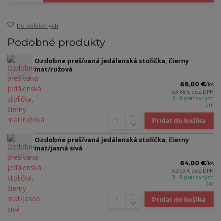
Do obľúbených
Podobné produkty
Ozdobne prešívaná jedálenská stolička, čierny
mat/ružová
66,00 €
/
ks
53,66 €
bez DPH
3 - 8 pracovných
dní
Pridať do košíka
Ozdobne prešívaná jedálenská stolička, čierny
mat/jasná sivá
64,00 €
/
ks
52,03 €
bez DPH
3 - 8 pracovných
dní
Pridať do košíka