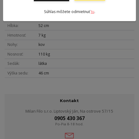
Výška
87 cm
Súhlas môžete odmietnuť
tu
.
Šírka
51 cm
Hĺbka
52 cm
Hmotnosť
7 kg
Nohy
kov
Nosnosť
110 kg
Sedák
látka
Výška sedu
46 cm
Kontakt
Milan Filo s.r.o. Liptovský Ján, Na ostrove 57/15
0905 430 367
Po-Pia 8-18 hod.