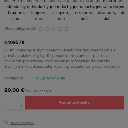
Ohodnotiť produkt
k409578
PC stôl s minimalistickým dizajnom v kombinácii dub sonoma a bielej
prináša praktickosť aj štýl. Disponuje tromi zásuvkami, policou a
otvoreným priestorom, ktoré sa dajú prispôsobiť podľa potreby.
Stabilný a ľahko udržiavateľný, ideálny pre študentov aj deti.
celý popis
Dostupnosť
1 - 2 pracovné dni
89,00 €
/
ks
72,36 €
bez DPH
Pridať do košíka
Do obľúbených