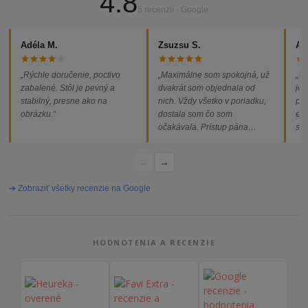
4.8
5 recenzií · Google
Adéla M.
Zsuzsu S.
Al
„Rýchle doručenie, poctivo
„Maximálne som spokojná, už
„So
zabalené. Stôl je pevný a
dvakrát som objednala od
jed
stabilný, presne ako na
nich. Vždy všetko v poriadku,
pod
obrázku.“
dostala som čo som
ext
očakávala. Prístup pána
som
majiteľa super, objednávka
od
vybavená rýchlo a bez
←
→
problémov. Vrele odporúčam!“
➔ Zobraziť všetky recenzie na Google
HODNOTENIA A RECENZIE