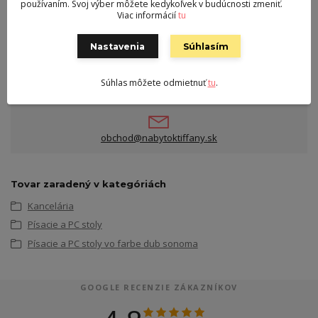
používaním. Svoj výber môžete kedykoľvek v budúcnosti zmeniť.
Viac informácií
tu
Kontakt
Nastavenia
Súhlasím
Milan Filo s.r.o. Liptovský Ján, Na ostrove 57/15
0905 430 367
Súhlas môžete odmietnuť
tu
.
Po-Pia 8-18 hod.
obchod@nabytoktiffany.sk
Tovar zaradený v kategóriách
Kancelária
Písacie a PC stoly
Písacie a PC stoly vo farbe dub sonoma
GOOGLE RECENZIE ZÁKAZNÍKOV