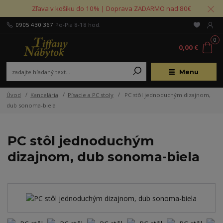
Zľava v košíku do 10% | Doprava ZADARMO nad 80€
0905 430 367
Po-Pia 8-18 hod.
0
0,00 €
Menu
Úvod
Kancelária
Písacie a PC stoly
PC stôl jednoduchým dizajnom,
dub sonoma-biela
PC stôl jednoduchým
dizajnom, dub sonoma-biela