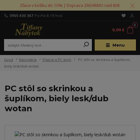
Zľava v košíku do 10% | Doprava ZADARMO nad 80€
0905 430 367
Po-Pia 8-18 hod.
0
0,00 €
Menu
Úvod
Kancelária
Písacie a PC stoly
PC stôl so skrinkou a šuplíkom,
biely lesk/dub wotan
PC stôl so skrinkou a
šuplíkom, biely lesk/dub
wotan