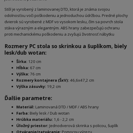
Stôl je vyrobený z laminovanej DTD, ktorá je známa svojou
odolnosťou voči poškodeniu a jednoduchou údržbou. Predné plochy
dvierok sú vyrobené z MDF vo vysokom lesku, čím sa povrch stola
stáva výrazným a elegantným. ABS hrany zabezpečujú ochranu
proti mechanickému poškodeniu a zvyšujú životnosť nábytku
Rozmery PC stola so skrinkou a šuplíkom, biely
lesk/dub wotan:
Šírka:
120 cm
Hĺbka:
67 cm
Výška:
76 cm
Rozmery kontajnera (ŠxV):
46,6x47,2 cm
Výška zásuvky:
19,2 cm
Ďalšie parametre:
Materiál:
Laminovaná DTD / MDF / ABS hrany
Farba:
Biely lesk / Dub wotan
Hrúbka materiálu:
1,6 - 2,2 cm
Úložný priestor:
Jednodverová skrinka s policou, šuplík
Otváranie/zatváranie:
Pomocou výrezu