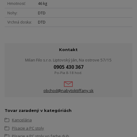
Hmotnosť
46 kg
Nohy
DTD
Vrchná doska
DTD
Kontakt
Milan Filo s.r.o. Liptovský Ján, Na ostrove 57/15
0905 430 367
Po-Pia 8-18 hod.
obchod@nabytoktiffany.sk
Tovar zaradený v kategóriách
Kancelária
Písacie a PC stoly
Písacie a PC stoly vo farbe dub