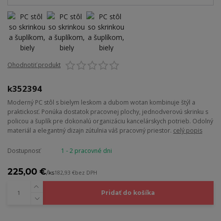
Ohodnotiť produkt
k352394
Moderný PC stôl s bielym leskom a dubom wotan kombinuje štýl a
praktickosť. Ponúka dostatok pracovnej plochy, jednodverovú skrinku s
policou a šuplík pre dokonalú organizáciu kancelárskych potrieb. Odolný
materiál a elegantný dizajn zútulnia váš pracovný priestor.
celý popis
Dostupnosť
1 - 2 pracovné dni
225,00 €
/
ks
182,93 €
bez DPH
Pridať do košíka