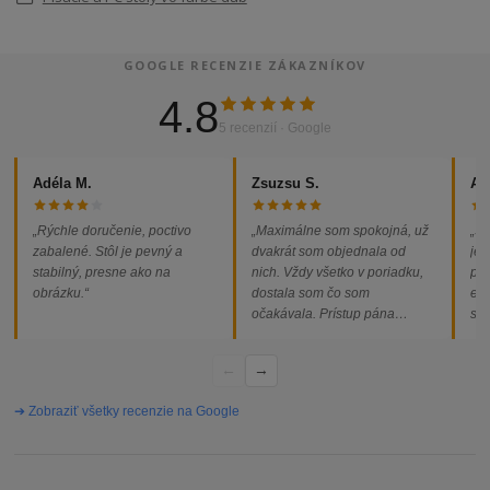
GOOGLE RECENZIE ZÁKAZNÍKOV
4.8
5 recenzií · Google
Adéla M.
Zsuzsu S.
Al
„Rýchle doručenie, poctivo
„Maximálne som spokojná, už
„So
zabalené. Stôl je pevný a
dvakrát som objednala od
jed
stabilný, presne ako na
nich. Vždy všetko v poriadku,
pod
obrázku.“
dostala som čo som
ext
očakávala. Prístup pána
som
majiteľa super, objednávka
od
vybavená rýchlo a bez
←
→
problémov. Vrele odporúčam!“
➔ Zobraziť všetky recenzie na Google