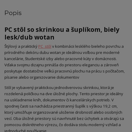
Popis
PC stôl so skrinkou a šuplíkom, biely
lesk/dub wotan
Štýlový a praktický
PC stôl
v kombinácii lesklého bieleho povrchu a
prírodného dekóru dubu wotan je ideálnou voľbou pre moderné
kancelárie, študentské izby alebo pracovné kúty v domácnosti.
Vďaka svojmu dizajnu prináša do priestoru eleganciu a zároveň
poskytuje dostatočne veľkú pracovnú plochu na prácu s počítačom,
písanie alebo organizovanie dokumentov
Stôl je vybavený praktickou jednodverovou skrinkou, ktorá je
rozdelená poličkou na dve úložné plochy. Tento priestor je ideálny
na uskladnenie kníh, dokumentov či kancelárskych potrieb. V
spodnej časti sa nachádza priestranný šuplík s výškou 19,2 cm,
ktorý umožňuje organizované uloženie drobností alebo osobných
vecí. Oba úložné priestory sú navrhnuté bez úchytiek a otvárajú sa
pomocou diskrétneho výrezu, čo dodáva stolu moderný vzhľad a
jednoduché používanie