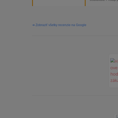
majiteľa super, obj
vybavená rýchlo a 
problémov. Vrele o
➔ Zobraziť všetky recenzie na Google