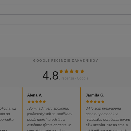
GOOGLE RECENZIE ZÁKAZNÍKOV
4.8
5 recenzií · Google
Alena V.
Jarmila G.
okojná, už
„Som nad mieru spokojná,
„Milo som prekvapená
ala od
jedálenský stôl so stoličkami
ochotou personálu a
 poriadku,
podľa mojich predstáv a
rýchlosťou doručenia tovaru
m
extrémne rýchle dodanie, to
až k dverám. Kreslo sme si
 pána
som ešte nikdy nezažila.
vyhliadli pre našu seniorku,