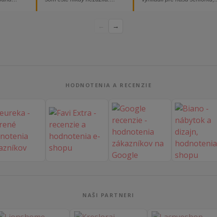
ednávka
Určite odporúčam každému.“
nakoľko má kreslo vysoký s
bez
a pre vstávanie je to oveľa
←
→
dporúčam!“
ľahšie.“
HODNOTENIA A RECENZIE
NAŠI PARTNERI