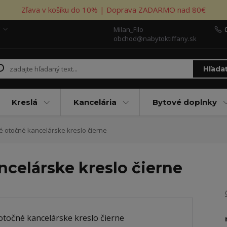
Zľava v košíku do 10% | Doprava ZADARMO nad 80€
Milan_Filo
obchod@nabytoktiffany.sk
Hľada
Kreslá
Kancelária
Bytové doplnky
 otočné kancelárske kreslo čierne
ncelárske kreslo čierne