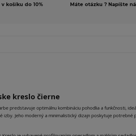
 v košíku do 10%
Máte otázku ? Napíšte n
ke kreslo čierne
farbe predstavuje optimálnu kombináciu pohodlia a funkčnosti, ide
 izby. Jeho moderný a minimalistický dizajn poskytuje potrebné 
:
Kreslo je vybavené profilovaným operadlom a mäkkým sedadlo