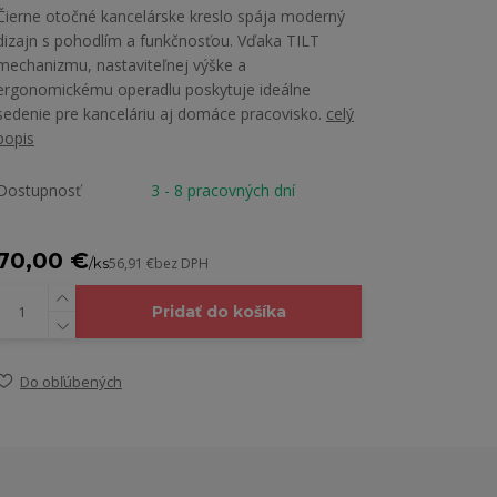
Čierne otočné kancelárske kreslo spája moderný
dizajn s pohodlím a funkčnosťou. Vďaka TILT
mechanizmu, nastaviteľnej výške a
ergonomickému operadlu poskytuje ideálne
sedenie pre kanceláriu aj domáce pracovisko.
celý
popis
Dostupnosť
3 - 8 pracovných dní
70,00 €
/
ks
56,91 €
bez DPH
Pridať do košíka
Do obľúbených