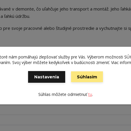
vané v demonte, čo uľahčuje jeho transport a montáž. Jeho ľahká,
a ľahkú údržbu.
o pre svoje pracovné alebo študijné prostredie a vychutnajte si 
ktoré nám pomáhajú zlepšovať služby pre Vás. Výberom možnosti S
ívaním. Svoj výber môžete kedykoľvek v budúcnosti zmeniť. Viac infor
Nastavenia
Súhlasím
Súhlas môžete odmietnuť
tu
.