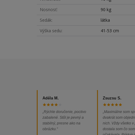
Nosnosť
90 kg
Sedák
látka
Výška sedu
41-53 cm
Adéla M.
Zsuzsu S.
„Rýchle doručenie, poctivo
„Maximálne som sp
zabalené. Stôl je pevný a
dvakrát som objedn
stabilný, presne ako na
nich. Vždy všetko v
obrázku.“
dostala som čo so
očakávala. Prístup