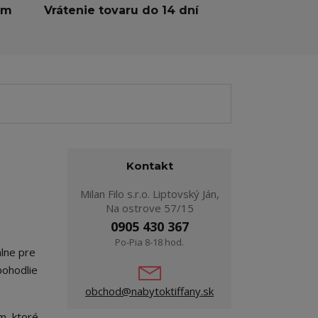
ám
Vrátenie tovaru do 14 dní
Kontakt
Milan Filo s.r.o. Liptovský Ján,
Na ostrove 57/15
0905 430 367
Po-Pia 8-18 hod.
álne pre
pohodlie
obchod@nabytoktiffany.sk
m, ktoré