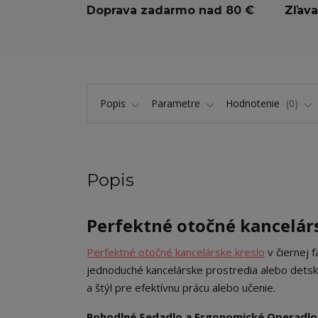
Doprava zadarmo nad 80 €
Zľava
Popis
Parametre
Hodnotenie
0
Popis
Perfektné otočné kancelárs
Perfektné otočné kancelárske kreslo
v čiernej 
jednoduché kancelárske prostredia alebo detské
a štýl pre efektívnu prácu alebo učenie.
Pohodlné Sedadlo a Ergonomické Operadlo