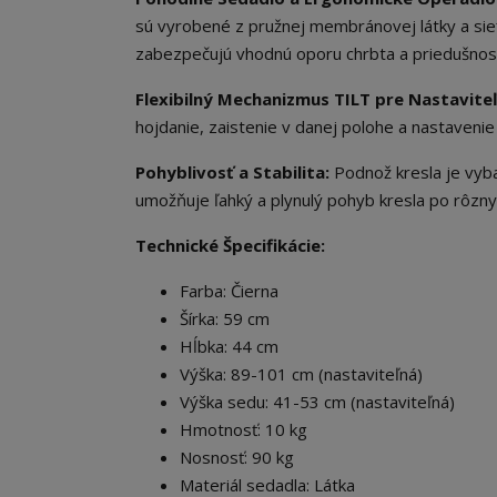
sú vyrobené z pružnej membránovej látky a sieť
zabezpečujú vhodnú oporu chrbta a priedušnosť
Flexibilný Mechanizmus TILT pre Nastavite
hojdanie, zaistenie v danej polohe a nastavenie 
Pohyblivosť a Stabilita:
Podnož kresla je vybav
umožňuje ľahký a plynulý pohyb kresla po rôzn
Technické Špecifikácie:
Farba: Čierna
Šírka: 59 cm
Hĺbka: 44 cm
Výška: 89-101 cm (nastaviteľná)
Výška sedu: 41-53 cm (nastaviteľná)
Hmotnosť: 10 kg
Nosnosť: 90 kg
Materiál sedadla: Látka