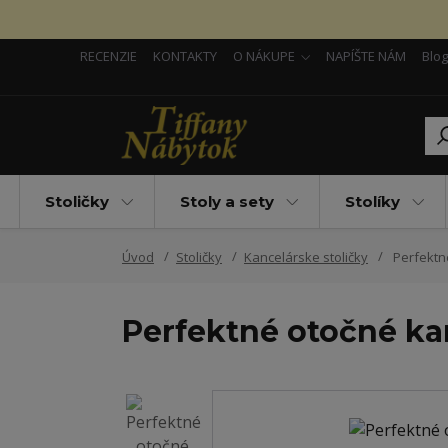
RECENZIE
KONTAKTY
O NÁKUPE
NAPÍŠTE NÁM
Blog
Stoličky
Stoly a sety
Stolíky
Úvod
Stoličky
Kancelárske stoličky
Perfektné
Perfektné otočné ka