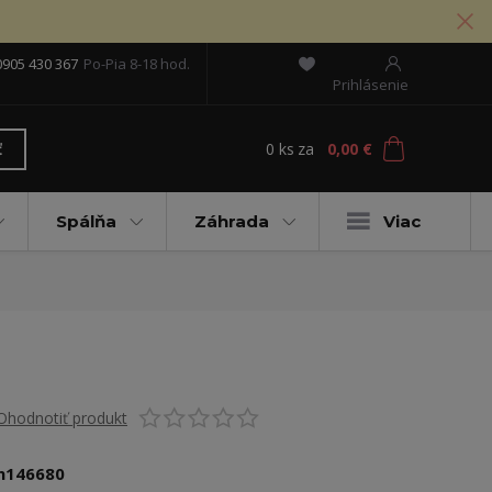
0905 430 367
Po-Pia 8-18 hod.
Prihlásenie
0
ks
za
0,00 €
ť
Spálňa
Záhrada
Viac
Ohodnotiť produkt
n146680