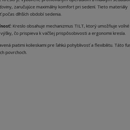
oviny, zaručujúce maximálny komfort pri sedení. Tieto materiály
 počas dlhších období sedenia.
ľnosť:
Kreslo obsahuje mechanizmus TILT, ktorý umožňuje voľné
výšky, čo prispieva k väčšej prispôsobivosti a ergonomii kresla.
ená piatimi kolieskami pre ľahkú pohyblivosť a flexibilitu. Táto fu
ych povrchoch.