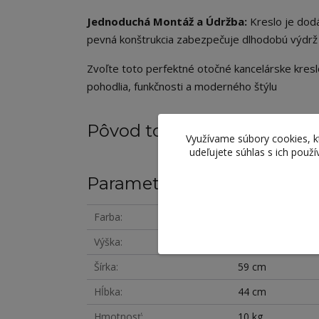
Jednoduchá Montáž a Údržba:
Kreslo je dodá
pevná konštrukcia zabezpečuje dlhodobú výdrž 
Zvoľte toto perfektné otočné kancelárske kresl
pohodlia, funkčnosti a moderného štýlu
Pôvod tovaru
Využívame súbory cookies, 
udeľujete súhlas s ich použ
Parametre
Farba
čierna
Výška
89-101 cm
Šírka
59 cm
Hĺbka
44 cm
Hmotnosť
10 kg