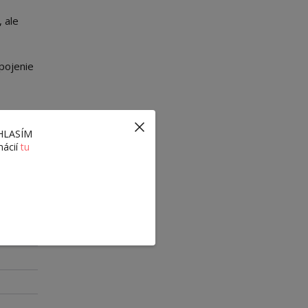
 ale
spojenie
ÚHLASÍM
mácií
tu