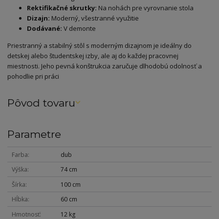
Rektifikačné skrutky:
Na nohách pre vyrovnanie stola
Dizajn:
Moderný, všestranné využitie
Dodávané:
V demonte
Priestranný a stabilný stôl s moderným dizajnom je ideálny do
detskej alebo študentskej izby, ale aj do každej pracovnej
miestnosti. Jeho pevná konštrukcia zaručuje dlhodobú odolnosť a
pohodlie pri práci
Pôvod tovaru
Parametre
Farba
dub
Výška
74 cm
Šírka
100 cm
Hĺbka
60 cm
Hmotnosť
12 kg