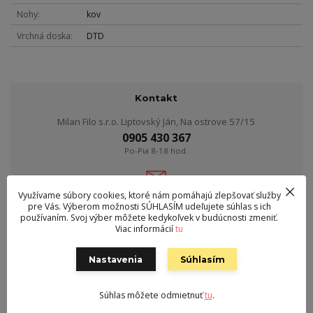
Nohy
kov
Vrchná doska
DTD
Kontakt
Milan Filo s.r.o. Liptovský Ján, Na ostrove 57/15
0905 430 367
Po-Pia 8-18 hod.
obchod@nabytoktiffany.sk
Využívame súbory cookies, ktoré nám pomáhajú zlepšovať služby
pre Vás. Výberom možnosti SÚHLASÍM udeľujete súhlas s ich
používaním. Svoj výber môžete kedykoľvek v budúcnosti zmeniť.
Viac informácií
tu
Tovar zaradený v kategóriách
Kancelária
Nastavenia
Súhlasím
Písacie a PC stoly
Súhlas môžete odmietnuť
tu
.
Písacie a PC stoly vo farbe dub