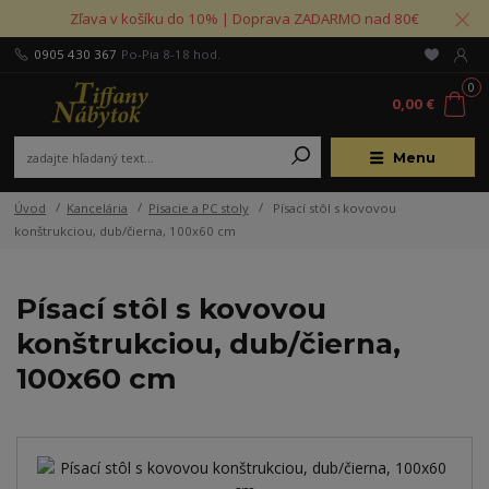
Zľava v košíku do 10% | Doprava ZADARMO nad 80€
0905 430 367
Po-Pia 8-18 hod.
0
0,00 €
Menu
Úvod
Kancelária
Písacie a PC stoly
Písací stôl s kovovou
konštrukciou, dub/čierna, 100x60 cm
Písací stôl s kovovou
konštrukciou, dub/čierna,
100x60 cm