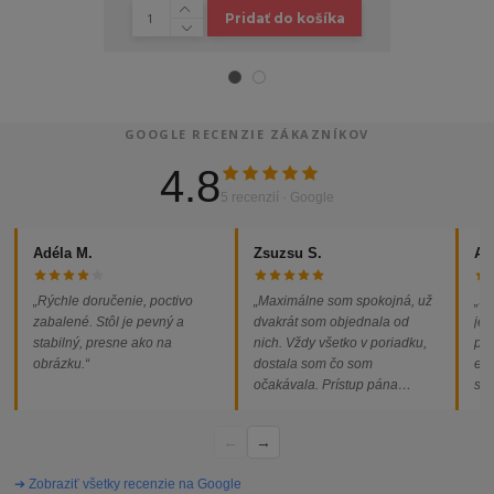
Pridať do košíka
GOOGLE RECENZIE ZÁKAZNÍKOV
4.8
5 recenzií · Google
Adéla M.
Zsuzsu S.
Al
„Rýchle doručenie, poctivo
„Maximálne som spokojná, už
„So
zabalené. Stôl je pevný a
dvakrát som objednala od
jed
stabilný, presne ako na
nich. Vždy všetko v poriadku,
pod
obrázku.“
dostala som čo som
ext
očakávala. Prístup pána
som
majiteľa super, objednávka
od
vybavená rýchlo a bez
←
→
problémov. Vrele odporúčam!“
➔ Zobraziť všetky recenzie na Google