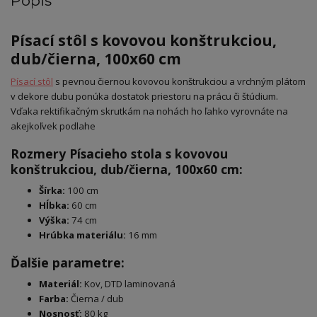
Popis
Písací stôl s kovovou konštrukciou,
dub/čierna, 100x60 cm
Písací stôl
s pevnou čiernou kovovou konštrukciou a vrchným plátom
v dekore dubu ponúka dostatok priestoru na prácu či štúdium.
Vďaka rektifikačným skrutkám na nohách ho ľahko vyrovnáte na
akejkoľvek podlahe
Rozmery Písacieho stola s kovovou
konštrukciou, dub/čierna, 100x60 cm:
Šírka:
100 cm
Hĺbka:
60 cm
Výška:
74 cm
Hrúbka materiálu:
16 mm
Ďalšie parametre:
Materiál:
Kov, DTD laminovaná
Farba:
Čierna / dub
Nosnosť:
80 kg