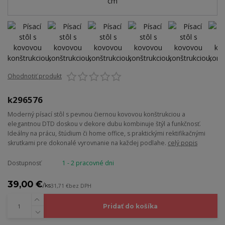
Ohodnotiť produkt
k296576
Moderný písací stôl s pevnou čiernou kovovou konštrukciou a
elegantnou DTD doskou v dekore dubu kombinuje štýl a funkčnosť.
Ideálny na prácu, štúdium či home office, s praktickými rektifikačnými
skrutkami pre dokonalé vyrovnanie na každej podlahe.
celý popis
Dostupnosť
1 - 2 pracovné dni
39,00 €
/
ks
31,71 €
bez DPH
Pridať do košíka