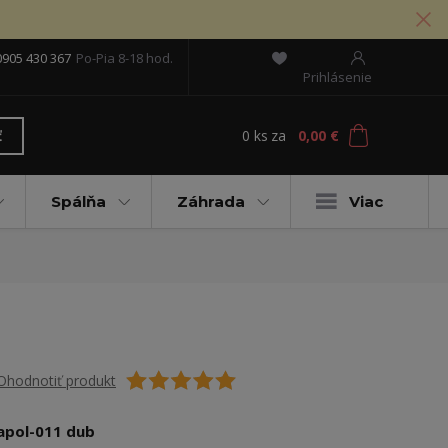
0905 430 367
Po-Pia 8-18 hod.
Prihlásenie
0
ks
za
0,00 €
ť
Spálňa
Záhrada
Viac
Ohodnotiť produkt
apol-011 dub