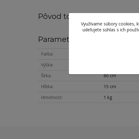
Pôvod tovaru
Využívame súbory cookies, 
udeľujete súhlas s ich použ
Parametre
Farba
dub
Výška
4 cm
Šírka
60 cm
Hĺbka
15 cm
Hmotnosť
1 kg