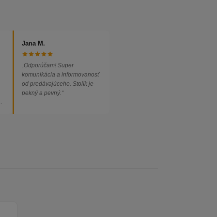
Jana M.
„Odporúčam! Super
komunikácia a informovanosť
od predávajúceho. Stolík je
pekný a pevný.“
ed