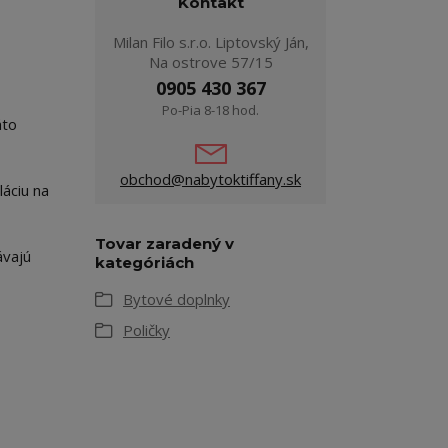
Kontakt
Milan Filo s.r.o. Liptovský Ján,
Na ostrove 57/15
0905 430 367
Po-Pia 8-18 hod.
áto
obchod@nabytoktiffany.sk
láciu na
Tovar zaradený v
ávajú
kategóriách
Bytové doplnky
Poličky