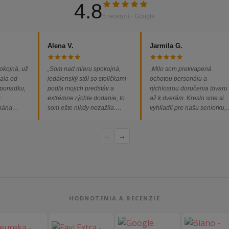
4.8
5 recenzií · Google
Alena V.
Jarmila G.
okojná, už
„Som nad mieru spokojná,
„Milo som prekvapená
ala od
jedálenský stôl so stoličkami
ochotou personálu a
 poriadku,
podľa mojich predstáv a
rýchlosťou doručenia tovaru
m
extrémne rýchle dodanie, to
až k dverám. Kreslo sme si
 pána
som ešte nikdy nezažila.
vyhliadli pre našu seniorku,
ednávka
Určite odporúčam každému.“
nakoľko má kreslo vysoký s
bez
a pre vstávanie je to oveľa
←
→
dporúčam!“
ľahšie.“
HODNOTENIA A RECENZIE