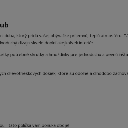
dub
ni duba, ktorý pridá vašej obývačke príjemnú, teplú atmosféru. T
ednoduchý dizajn skvele doplní akejkoľvek interiér.
všetky potrebné skrutky a hmoždinky pre jednoduchú a pevnú inšta
ných drevotrieskových dosiek, ktoré sú odolné a dlhodobo zachov
u - táto polička vám ponúka oboje!