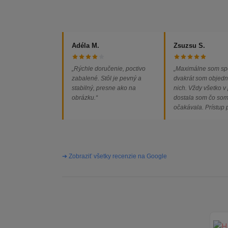
Adéla M.
Zsuzsu S.
„Rýchle doručenie, poctivo
„Maximálne som sp
zabalené. Stôl je pevný a
dvakrát som objedn
stabilný, presne ako na
nich. Vždy všetko v
obrázku.“
dostala som čo so
očakávala. Prístup
majiteľa super, obj
vybavená rýchlo a 
problémov. Vrele o
➔ Zobraziť všetky recenzie na Google