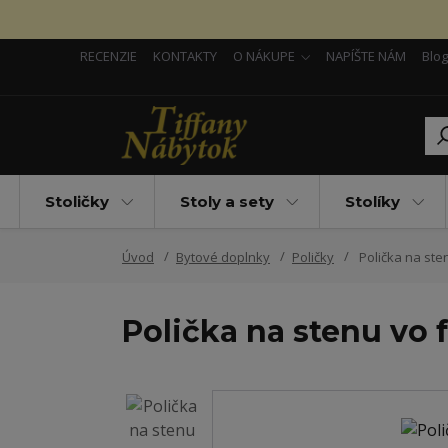
RECENZIE
KONTAKTY
O NÁKUPE
NAPÍŠTE NÁM
Blog
Stoličky
Stoly a sety
Stolíky
Úvod
Bytové doplnky
Poličky
Polička na ste
Polička na stenu vo 