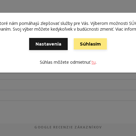
ktoré nám pomáhajú zlepšovať služby pre Vás. Výberom možnosti S
ívaním. Svoj výber môžete kedykoľvek v budúcnosti zmeniť. Viac infor
Nastavenia
Súhlasím
Súhlas môžete odmietnuť
tu
.
GOOGLE RECENZIE ZÁKAZNÍKOV