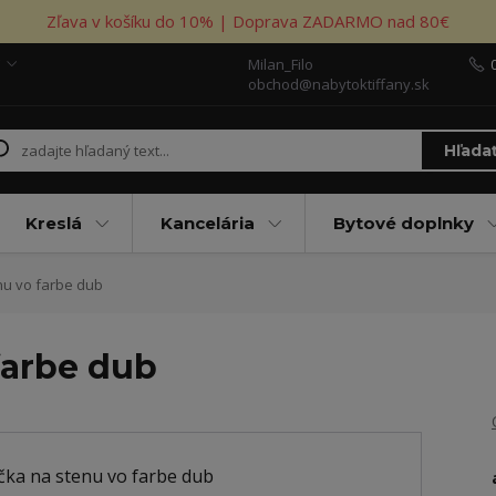
Zľava v košíku do 10% | Doprava ZADARMO nad 80€
Milan_Filo
obchod@nabytoktiffany.sk
Hľada
Kreslá
Kancelária
Bytové doplnky
nu vo farbe dub
farbe dub