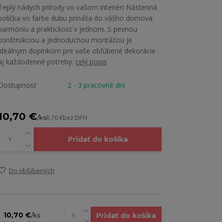
Teplý nádych prírody vo vašom interiéri Nástenná
polička vo farbe dubu prináša do vášho domova
harmóniu a praktickosť v jednom. S pevnou
konštrukciou a jednoduchou montážou je
ideálnym doplnkom pre vaše obľúbené dekorácie
aj každodenné potreby.
celý popis
Dostupnosť
2 - 3 pracovné dni
10,70 €
/
ks
8,70 €
bez DPH
Pridať do košíka
Do obľúbených
10,70 €
Pridať do košíka
/
ks