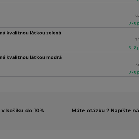
6
3 - 8
ná kvalitnou látkou zelená
7
3 - 8
ená kvalitnou látkou modrá
7
3 - 8
 v košíku do 10%
Máte otázku ? Napíšte n