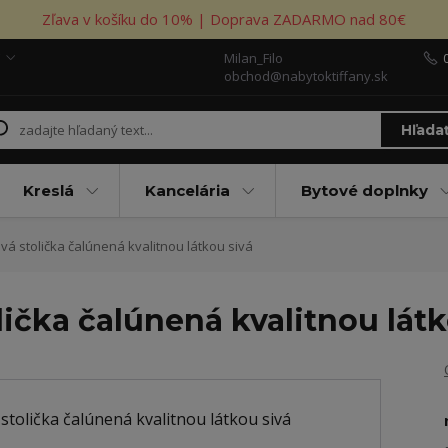
Zľava v košíku do 10% | Doprava ZADARMO nad 80€
Milan_Filo
obchod@nabytoktiffany.sk
Hľada
Kreslá
Kancelária
Bytové doplnky
vá stolička čalúnená kvalitnou látkou sivá
lička čalúnená kvalitnou látk