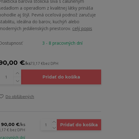
Praktická barová stolička sivá s čalúneným
sedadlom a operadlom z kvalitnej látky prináša
pohodlie aj štýl. Pevná oceľová podnož zaručuje
stabilitu, ideálna do barov, kuchýň alebo
moderných jedálenských priestorov.
celý popis
Dostupnosť
3 - 8 pracovných dní
90,00 €
/
ks
73,17 €
bez DPH
Pridať do košíka
Do obľúbených
90,00 €
Pridať do košíka
/
ks
3,17 €
bez DPH
 pracovných dní