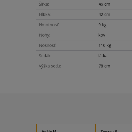
Šírka
46 cm
Hĺbka
42 cm
Hmotnosť
9 kg
Nohy
kov
Nosnosť
110 kg
Sedák
látka
Výška sedu
78 cm
Adéla M.
Zsuzsu S.