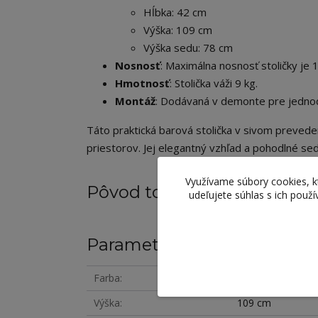
Hĺbka: 42 cm
Výška: 109 cm
Výška sedu: 78 cm
Nosnosť
: Maximálna nosnosť stoličky je 
Hmotnosť
: Stolička váži 9 kg.
Montáž
: Dodávaná v demonte pre jedno
Táto praktická barová stolička v sivom preved
priestorov. Jej elegantný vzhľad a pohodlné sed
Využívame súbory cookies, 
Pôvod tovaru
udeľujete súhlas s ich použ
Parametre
Farba
sivá
Výška
109 cm