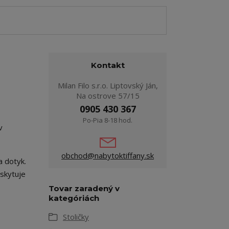
Kontakt
Milan Filo s.r.o. Liptovský Ján,
Na ostrove 57/15
0905 430 367
Po-Pia 8-18 hod.
v
obchod@nabytoktiffany.sk
na dotyk.
skytuje
Tovar zaradený v
kategóriách
Stoličky