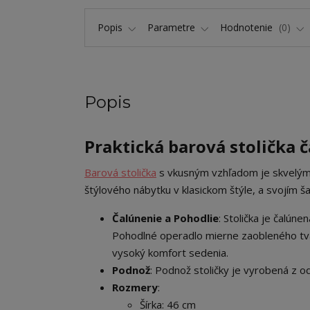
Popis
Parametre
Hodnotenie
0
Popis
Praktická barová stolička 
Barová stolička
s vkusným vzhľadom je skvelým 
štýlového nábytku v klasickom štýle, a svojím
Čalúnenie a Pohodlie
: Stolička je čalúne
Pohodlné operadlo mierne zaobleného tva
vysoký komfort sedenia.
Podnož
: Podnož stoličky je vyrobená z od
Rozmery
:
Šírka: 46 cm