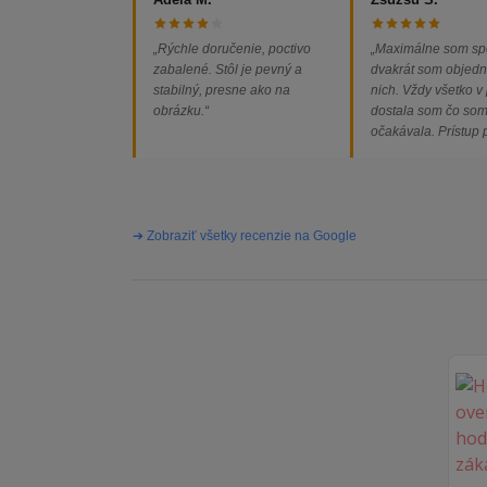
„Rýchle doručenie, poctivo
„Maximálne som sp
zabalené. Stôl je pevný a
dvakrát som objedn
stabilný, presne ako na
nich. Vždy všetko v
obrázku.“
dostala som čo so
očakávala. Prístup
majiteľa super, obj
vybavená rýchlo a 
problémov. Vrele o
➔ Zobraziť všetky recenzie na Google