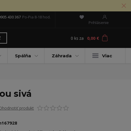
0905 430 367
Po-Pia 8-18 hod.
Prihlásenie
0
ks
za
0,00 €
ť
Spálňa
Záhrada
Viac
ou sivá
Ohodnotiť produkt
n167928