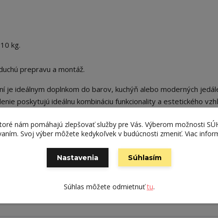
110 kg.
duchú prepravu a montáž.
ení je ideálnym doplnkom do barov, kuchýň alebo moderných jedá
enie poskytujú ideálnu kombináciu funkcionality a estetického vzh
ktoré nám pomáhajú zlepšovať služby pre Vás. Výberom možnosti S
ívaním. Svoj výber môžete kedykoľvek v budúcnosti zmeniť. Viac infor
Nastavenia
Súhlasím
Súhlas môžete odmietnuť
tu
.