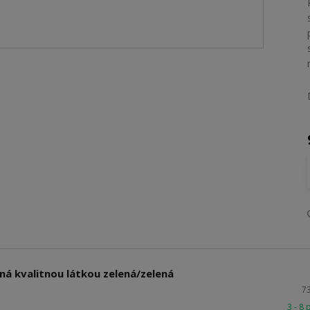
ná kvalitnou látkou zelená/zelená
7
3 - 8