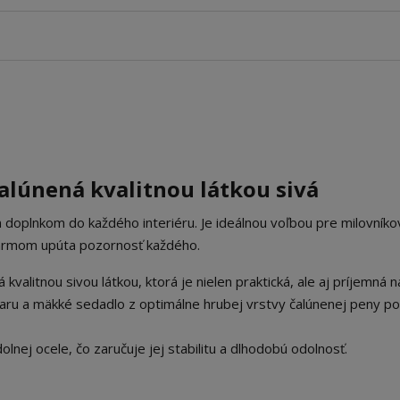
čalúnená kvalitnou látkou sivá
doplnkom do každého interiéru. Je ideálnou voľbou pre milovníko
 šarmom upúta pozornosť každého.
ná kvalitnou sivou látkou, ktorá je nielen praktická, ale aj príjemná 
ru a mäkké sedadlo z optimálne hrubej vrstvy čalúnenej peny po
olnej ocele, čo zaručuje jej stabilitu a dlhodobú odolnosť.