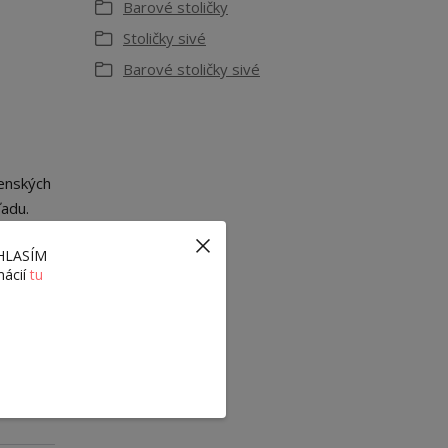
Barové stoličky
Stoličky sivé
Barové stoličky sivé
lenských
ľadu.
ÚHLASÍM
mácií
tu