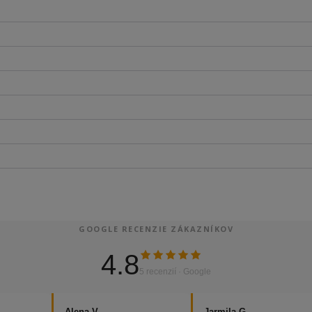
GOOGLE RECENZIE ZÁKAZNÍKOV
4.8
5 recenzií · Google
Alena V.
Jarmila G.