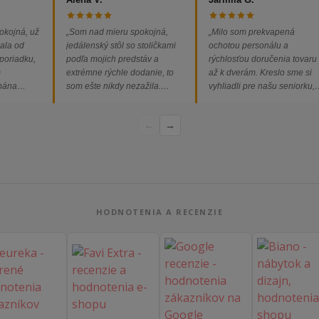
okojná, už
„Som nad mieru spokojná,
„Milo som prekvapená
ala od
jedálenský stôl so stoličkami
ochotou personálu a
 poriadku,
podľa mojich predstáv a
rýchlosťou doručenia tovaru
m
extrémne rýchle dodanie, to
až k dverám. Kreslo sme si
 pána
som ešte nikdy nezažila.
vyhliadli pre našu seniorku,
ednávka
Určite odporúčam každému.“
nakoľko má kreslo vysoký s
bez
a pre vstávanie je to oveľa
←
→
dporúčam!“
ľahšie.“
HODNOTENIA A RECENZIE