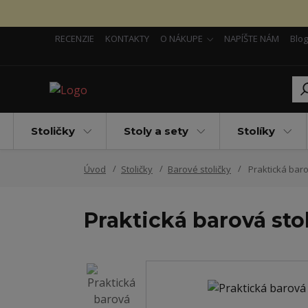
RECENZIE
KONTAKTY
O NÁKUPE
NAPÍŠTE NÁM
Blog
Stoličky
Stoly a sety
Stolíky
Úvod
Stoličky
Barové stoličky
Praktická baro
Praktická barová sto