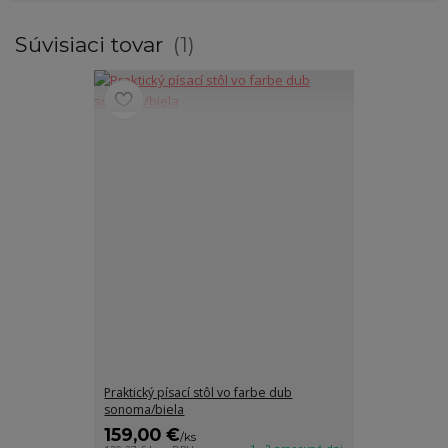
Súvisiaci tovar
1
Praktický písací stôl vo farbe dub
sonoma/biela
159,00 €
/
ks