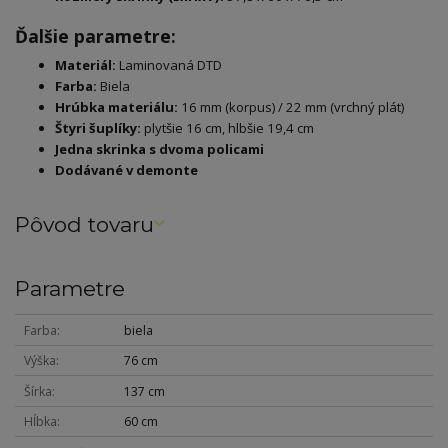
Ďalšie parametre:
Materiál:
Laminovaná DTD
Farba:
Biela
Hrúbka materiálu:
16 mm (korpus) / 22 mm (vrchný plát)
Štyri šuplíky:
plytšie 16 cm, hlbšie 19,4 cm
Jedna skrinka s dvoma policami
Dodávané v demonte
Pôvod tovaru
Parametre
Farba
biela
Výška
76 cm
Šírka
137 cm
Hĺbka
60 cm