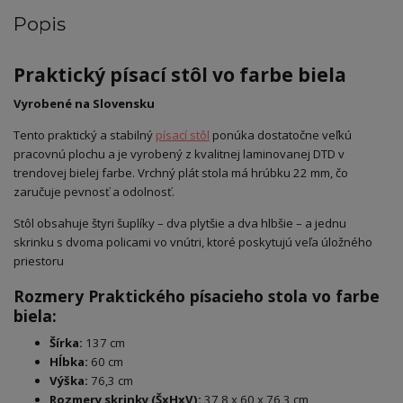
Popis
Praktický písací stôl vo farbe biela
Vyrobené na Slovensku
Tento praktický a stabilný
písací stôl
ponúka dostatočne veľkú
pracovnú plochu a je vyrobený z kvalitnej laminovanej DTD v
trendovej bielej farbe. Vrchný plát stola má hrúbku 22 mm, čo
zaručuje pevnosť a odolnosť.
Stôl obsahuje štyri šuplíky – dva plytšie a dva hlbšie – a jednu
skrinku s dvoma policami vo vnútri, ktoré poskytujú veľa úložného
priestoru
Rozmery Praktického písacieho stola vo farbe
biela:
Šírka:
137 cm
Hĺbka:
60 cm
Výška:
76,3 cm
Rozmery skrinky (ŠxHxV):
37,8 x 60 x 76,3 cm