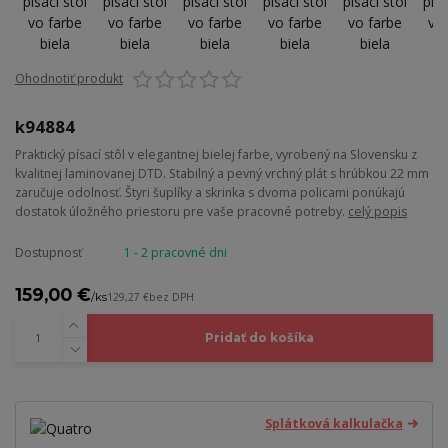
Ohodnotiť produkt
k94884
Praktický písací stôl v elegantnej bielej farbe, vyrobený na Slovensku z
kvalitnej laminovanej DTD. Stabilný a pevný vrchný plát s hrúbkou 22 mm
zaručuje odolnosť. Štyri šuplíky a skrinka s dvoma policami ponúkajú
dostatok úložného priestoru pre vaše pracovné potreby.
celý popis
Dostupnosť
1 - 2 pracovné dni
159,00 €
/
ks
129,27 €
bez DPH
Pridať do košíka
Splátková kalkulačka