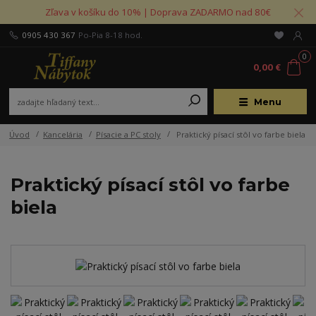
Zľava v košíku do 10% | Doprava ZADARMO nad 80€
0905 430 367
Po-Pia 8-18 hod.
0
0,00 €
Menu
Úvod
Kancelária
Písacie a PC stoly
Praktický písací stôl vo farbe biela
Praktický písací stôl vo farbe
biela