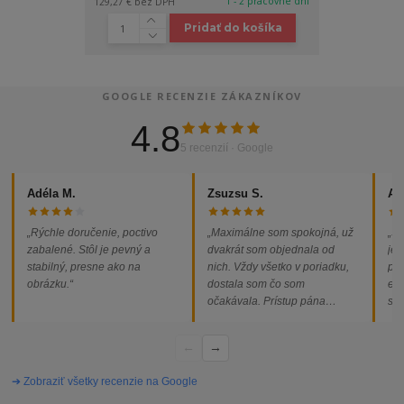
1 - 2 pracovné dni
129,27 €
bez DPH
Pridať do košíka
GOOGLE RECENZIE ZÁKAZNÍKOV
4.8
5 recenzií · Google
Adéla M.
Zsuzsu S.
Al
„Rýchle doručenie, poctivo
„Maximálne som spokojná, už
„So
zabalené. Stôl je pevný a
dvakrát som objednala od
jed
stabilný, presne ako na
nich. Vždy všetko v poriadku,
pod
obrázku.“
dostala som čo som
ext
očakávala. Prístup pána
som
majiteľa super, objednávka
od
vybavená rýchlo a bez
←
→
problémov. Vrele odporúčam!“
➔ Zobraziť všetky recenzie na Google