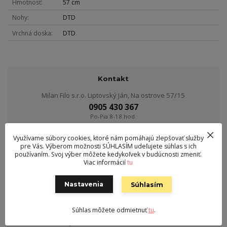
Hmotnosť
57 cm
Nohy
DTD
Vrchná doska
DTD
Kontakt
Milan Filo s.r.o. Liptovský Ján, Na ostrove 57/15
0905 430 367
Po-Pia 8-18 hod.
Využívame súbory cookies, ktoré nám pomáhajú zlepšovať služby
obchod@nabytoktiffany.sk
pre Vás. Výberom možnosti SÚHLASÍM udeľujete súhlas s ich
používaním. Svoj výber môžete kedykoľvek v budúcnosti zmeniť.
Viac informácií
tu
Tovar zaradený v kategóriách
Nastavenia
Súhlasím
Kancelária
Písacie a PC stoly
Súhlas môžete odmietnuť
tu
.
Písacie a PC stoly biele