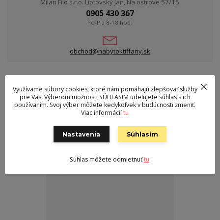
Milan Filo s.r.o. Liptovský Ján, Na ostrove 57/15
0905 430 367
Po-Pia 8-18 hod.
obchod@nabytoktiffany.sk
Tovar zaradený v kategóriách
Využívame súbory cookies, ktoré nám pomáhajú zlepšovať služby
pre Vás. Výberom možnosti SÚHLASÍM udeľujete súhlas s ich
Bytové doplnky
používaním. Svoj výber môžete kedykoľvek v budúcnosti zmeniť.
Ostatné
Viac informácií
tu
Nastavenia
Súhlasím
Súvisiaci tovar
2
Súhlas môžete odmietnuť
tu
.