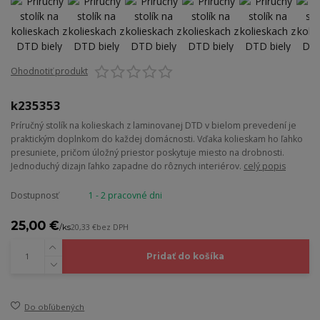
Ohodnotiť produkt
k235353
Príručný stolík na kolieskach z laminovanej DTD v bielom prevedení je
praktickým doplnkom do každej domácnosti. Vďaka kolieskam ho ľahko
presuniete, pričom úložný priestor poskytuje miesto na drobnosti.
Jednoduchý dizajn ľahko zapadne do rôznych interiérov.
celý popis
Dostupnosť
1 - 2 pracovné dni
25,00 €
/
ks
20,33 €
bez DPH
Pridať do košíka
Do obľúbených