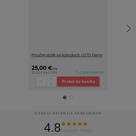
Príručný stolík na kolieskach z DTD čierny
Príručný stolí
borovica
25,00 €
25,00 €
/
ks
/
k
1 - 2 pracovné dni
20,33 €
bez DPH
20,33 €
bez DP
Pridať do košíka
GOOGLE RECENZIE ZÁKAZNÍKOV
4.8
5 recenzií · Google