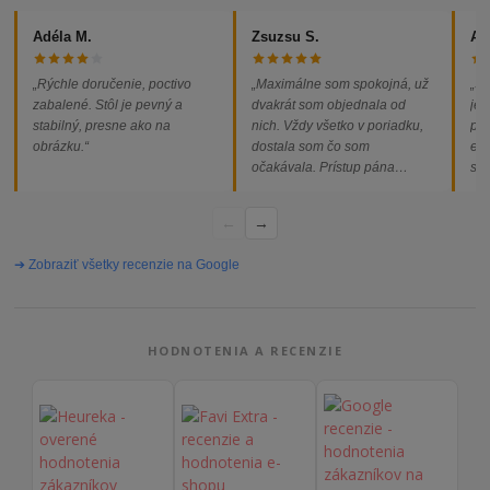
Adéla M.
Zsuzsu S.
Al
„Rýchle doručenie, poctivo
„Maximálne som spokojná, už
„So
zabalené. Stôl je pevný a
dvakrát som objednala od
jed
stabilný, presne ako na
nich. Vždy všetko v poriadku,
pod
obrázku.“
dostala som čo som
ext
očakávala. Prístup pána
som
majiteľa super, objednávka
od
vybavená rýchlo a bez
←
→
problémov. Vrele odporúčam!“
➔ Zobraziť všetky recenzie na Google
HODNOTENIA A RECENZIE