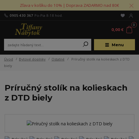
Zľava v košíku do 10% | Doprava ZADARMO nad 80€
0905 430 367
Po-Pia 8-18 hod.
0
0,00 €
Menu
Úvod
Bytové doplnky
Ostatné
Príručný stolík na kolieskach z DTD
biely
Príručný stolík na kolieskach
z DTD biely