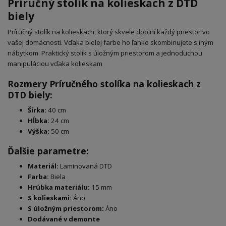
Príručný stolík na kolieskach z DTD
biely
Príručný stolík na kolieskach, ktorý skvele doplní každý priestor vo
vašej domácnosti. Vďaka bielej farbe ho ľahko skombinujete s iným
nábytkom. Praktický stolík s úložným priestorom a jednoduchou
manipuláciou vďaka kolieskam
Rozmery Príručného stolíka na kolieskach z
DTD biely:
Šírka:
40 cm
Hĺbka:
24 cm
Výška:
50 cm
Ďalšie parametre:
Materiál:
Laminovaná DTD
Farba:
Biela
Hrúbka materiálu:
15 mm
S kolieskami:
Áno
S úložným priestorom:
Áno
Dodávané v demonte