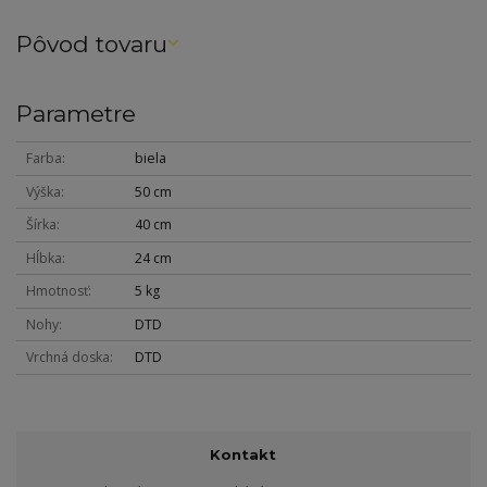
Pôvod tovaru
Parametre
Farba
biela
Výška
50 cm
Šírka
40 cm
Hĺbka
24 cm
Hmotnosť
5 kg
Nohy
DTD
Vrchná doska
DTD
Kontakt