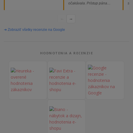
očakávala. Prístup pána
som
majiteľa super, objednávka
od
vybavená rýchlo a bez
←
→
problémov. Vrele odporúčam!“
➔ Zobraziť všetky recenzie na Google
HODNOTENIA A RECENZIE