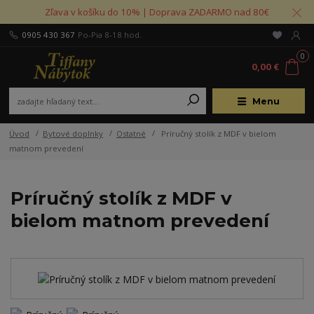
Zľava v košíku do 10% | Doprava ZADARMO nad 80€
0905 430 367
Po-Pia 8-18 hod.
0
0,00 €
Menu
Úvod
Bytové doplnky
Ostatné
Príručný stolík z MDF v bielom
matnom prevedení
Príručný stolík z MDF v
bielom matnom prevedení