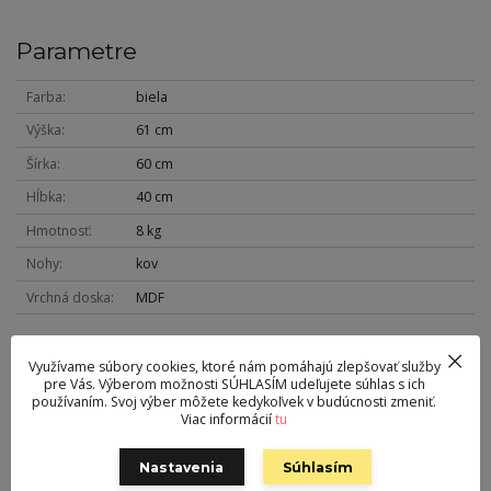
Parametre
Farba
biela
Výška
61 cm
Šírka
60 cm
Hĺbka
40 cm
Hmotnosť
8 kg
Nohy
kov
Vrchná doska
MDF
Využívame súbory cookies, ktoré nám pomáhajú zlepšovať služby
pre Vás. Výberom možnosti SÚHLASÍM udeľujete súhlas s ich
Kontakt
používaním. Svoj výber môžete kedykoľvek v budúcnosti zmeniť.
Viac informácií
tu
Milan Filo s.r.o. Liptovský Ján, Na ostrove 57/15
0905 430 367
Nastavenia
Súhlasím
Po-Pia 8-18 hod.