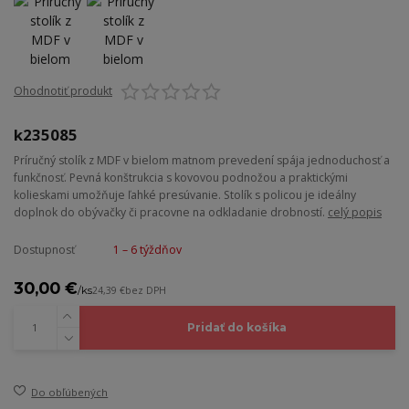
Ohodnotiť produkt
k235085
Príručný stolík z MDF v bielom matnom prevedení spája jednoduchosť a
funkčnosť. Pevná konštrukcia s kovovou podnožou a praktickými
kolieskami umožňuje ľahké presúvanie. Stolík s policou je ideálny
doplnok do obývačky či pracovne na odkladanie drobností.
celý popis
Dostupnosť
1 – 6 týždňov
30,00 €
/
ks
24,39 €
bez DPH
Pridať do košíka
Do obľúbených