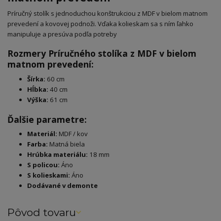
Príručný stolík s jednoduchou konštrukciou z MDF v bielom matnom
prevedení a kovovej podnoži. Vďaka kolieskam sa s ním ľahko
manipuluje a presúva podľa potreby
Rozmery Príručného stolíka z MDF v bielom
matnom prevedení:
Šírka:
60 cm
Hĺbka:
40 cm
Výška:
61 cm
Ďalšie parametre:
Materiál:
MDF / kov
Farba:
Matná biela
Hrúbka materiálu:
18 mm
S policou:
Áno
S kolieskami:
Áno
Dodávané v demonte
Pôvod tovaru