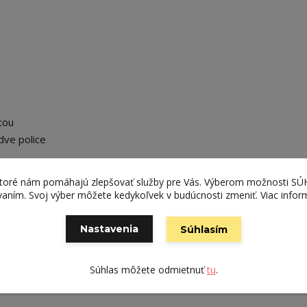
cou
dve police
ktoré nám pomáhajú zlepšovať služby pre Vás. Výberom možnosti S
stabilitu
ívaním. Svoj výber môžete kedykoľvek v budúcnosti zmeniť. Viac infor
Nastavenia
Súhlasím
om a je vyrobený na Slovensku z kvalitných materiálov, ktoré zab
Súhlas môžete odmietnuť
tu
.