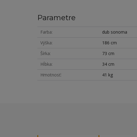
Parametre
Farba
dub sonoma
Výška
186 cm
Šírka
73 cm
Hĺbka
34 cm
Hmotnosť
41 kg