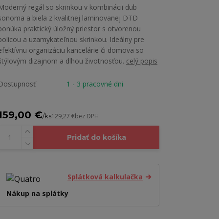
Moderný regál so skrinkou v kombinácii dub
sonoma a biela z kvalitnej laminovanej DTD
ponúka praktický úložný priestor s otvorenou
policou a uzamykateľnou skrinkou. Ideálny pre
efektívnu organizáciu kancelárie či domova so
štýlovým dizajnom a dlhou životnosťou.
celý popis
Dostupnosť
1 - 3 pracovné dni
159,00 €
/
ks
129,27 €
bez DPH
Pridať do košíka
Splátková kalkulačka
Nákup na splátky