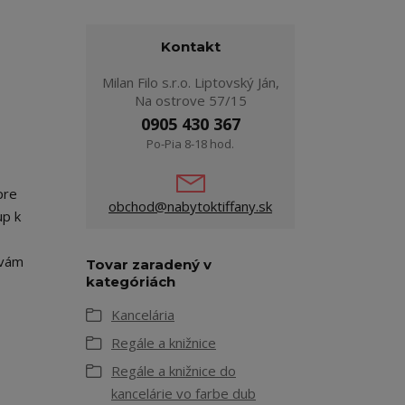
Kontakt
Milan Filo s.r.o. Liptovský Ján,
Na ostrove 57/15
0905 430 367
Po-Pia 8-18 hod.
pre
obchod@nabytoktiffany.sk
up k
 vám
Tovar zaradený v
kategóriách
Kancelária
Regále a knižnice
Regále a knižnice do
kancelárie vo farbe dub