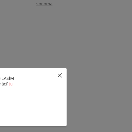
sonoma
ÚHLASÍM
mácií
tu
ezpečia