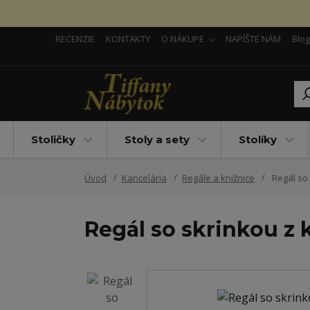
RECENZIE
KONTAKTY
O NÁKUPE
NAPÍŠTE NÁM
Blog
Stoličky
Stoly a sety
Stolíky
Úvod
Kancelária
Regále a knižnice
Regál so 
Regál so skrinkou z 