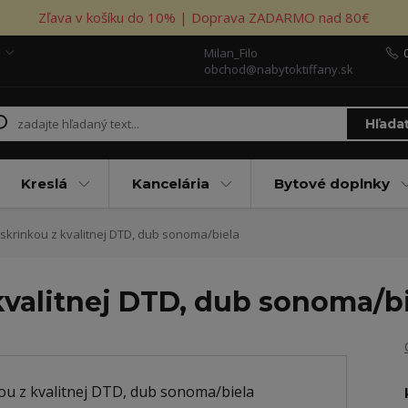
Zľava v košíku do 10% | Doprava ZADARMO nad 80€
Milan_Filo
obchod@nabytoktiffany.sk
Hľada
Kreslá
Kancelária
Bytové doplnky
skrinkou z kvalitnej DTD, dub sonoma/biela
kvalitnej DTD, dub sonoma/b