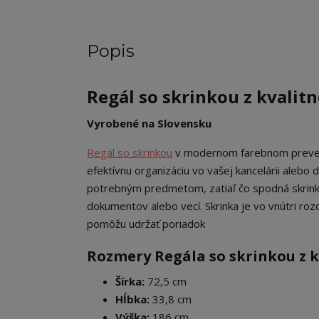
Popis
Regál so skrinkou z kvalit
Vyrobené na Slovensku
Regál so skrinkou
v modernom farebnom prevede
efektívnu organizáciu vo vašej kancelárii alebo 
potrebným predmetom, zatiaľ čo spodná skrink
dokumentov alebo vecí. Skrinka je vo vnútri ro
pomôžu udržať poriadok
Rozmery Regála so skrinkou z k
Šírka:
72,5 cm
Hĺbka:
33,8 cm
Výška:
186 cm