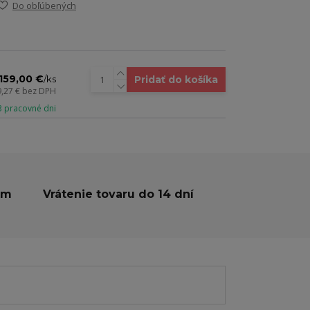
Do obľúbených
159,00 €
Pridať do košíka
/
ks
9,27 €
bez DPH
 3 pracovné dni
ám
Vrátenie tovaru do 14 dní