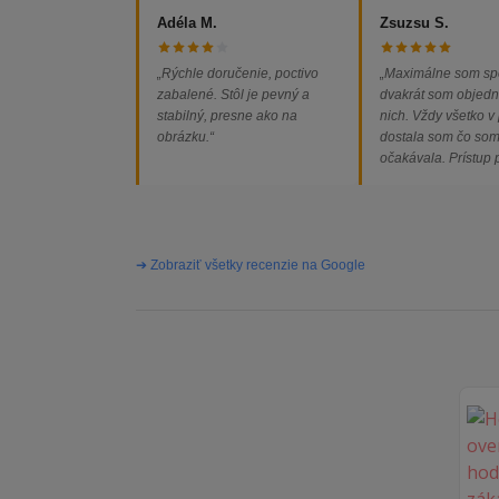
Adéla M.
Zsuzsu S.
„Rýchle doručenie, poctivo
„Maximálne som sp
zabalené. Stôl je pevný a
dvakrát som objedn
stabilný, presne ako na
nich. Vždy všetko v
obrázku.“
dostala som čo so
očakávala. Prístup
majiteľa super, obj
vybavená rýchlo a 
problémov. Vrele o
➔ Zobraziť všetky recenzie na Google