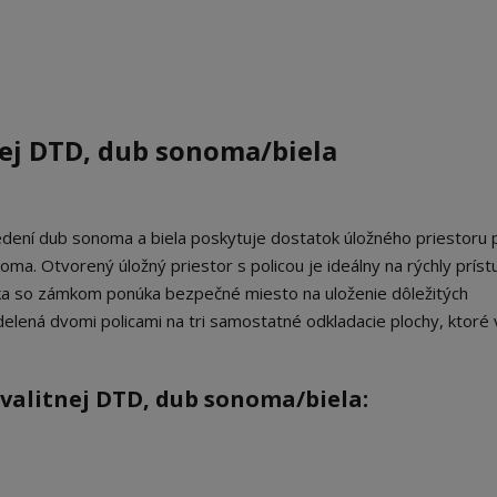
nej DTD, dub sonoma/biela
ní dub sonoma a biela poskytuje dostatok úložného priestoru 
doma. Otvorený úložný priestor s policou je ideálny na rýchly príst
a so zámkom ponúka bezpečné miesto na uloženie dôležitých
zdelená dvomi policami na tri samostatné odkladacie plochy, ktoré
valitnej DTD, dub sonoma/biela: