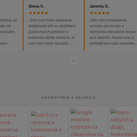
Alena V.
Jarmila G.
okojná, už
„Som nad mieru spokojná,
„Milo som prekvapená
ala od
jedálenský stôl so stoličkami
ochotou personálu a
 poriadku,
podľa mojich predstáv a
rýchlosťou doručenia tovaru
m
extrémne rýchle dodanie, to
až k dverám. Kreslo sme si
 pána
som ešte nikdy nezažila.
vyhliadli pre našu seniorku,
ednávka
Určite odporúčam každému.“
nakoľko má kreslo vysoký s
bez
a pre vstávanie je to oveľa
←
→
dporúčam!“
ľahšie.“
HODNOTENIA A RECENZIE