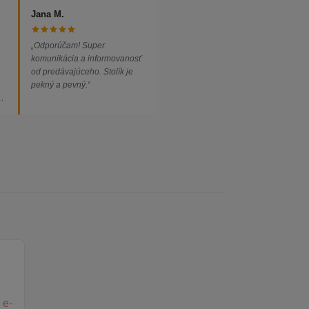
Jana M.
„Odporúčam! Super
komunikácia a informovanosť
od predávajúceho. Stolík je
pekný a pevný.“
ed