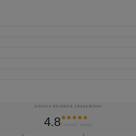
GOOGLE RECENZIE ZÁKAZNÍKOV
4.8
5 recenzií · Google