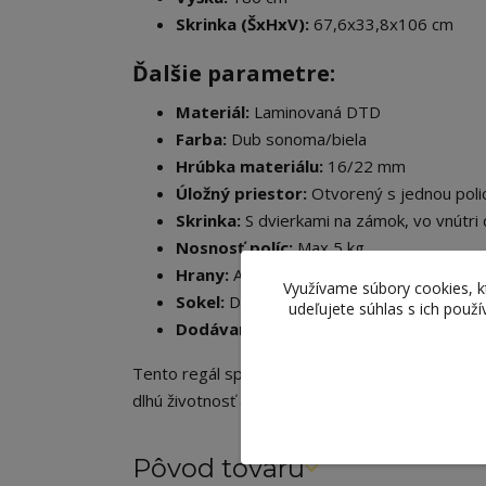
Skrinka (ŠxHxV):
67,6x33,8x106 cm
Ďalšie parametre:
Materiál:
Laminovaná DTD
Farba:
Dub sonoma/biela
Hrúbka materiálu:
16/22 mm
Úložný priestor:
Otvorený s jednou poli
Skrinka:
S dvierkami na zámok, vo vnútri 
Nosnosť políc:
Max 5 kg
Hrany:
ABS hrany pre zvýšenú odolnosť
Využívame súbory cookies, 
Sokel:
Dodávané so spodným soklom pre 
udeľujete súhlas s ich použ
Dodávané v demonte
Tento regál spája funkčnosť so štýlovým dizajn
dlhú životnosť a pevnosť nábytku
Pôvod tovaru