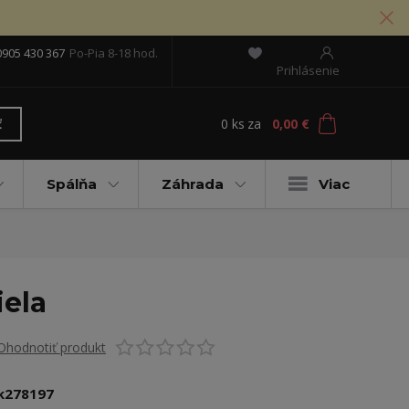
0905 430 367
Po-Pia 8-18 hod.
Prihlásenie
0
ks
za
0,00 €
ť
Spálňa
Záhrada
Viac
iela
Ohodnotiť produkt
k278197