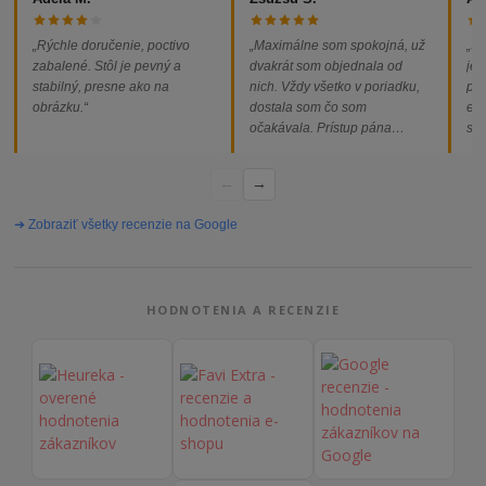
„Rýchle doručenie, poctivo
„Maximálne som spokojná, už
„So
zabalené. Stôl je pevný a
dvakrát som objednala od
jed
stabilný, presne ako na
nich. Vždy všetko v poriadku,
pod
obrázku.“
dostala som čo som
ext
očakávala. Prístup pána
som
majiteľa super, objednávka
od
vybavená rýchlo a bez
←
→
problémov. Vrele odporúčam!“
➔ Zobraziť všetky recenzie na Google
HODNOTENIA A RECENZIE