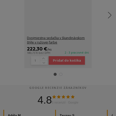
Dvojmiestna sedačka v škandinávskom
Dvojmiestna s
štýle v ružovej farbe
štýle v lanýžov
222,30 €
222,30 €
/
ks
/
2 - 3 pracovné dni
180,73 €
bez DPH
180,73 €
bez D
Pridať do košíka
GOOGLE RECENZIE ZÁKAZNÍKOV
4.8
5 recenzií · Google
Adéla M.
Zsuzsu S.
Al