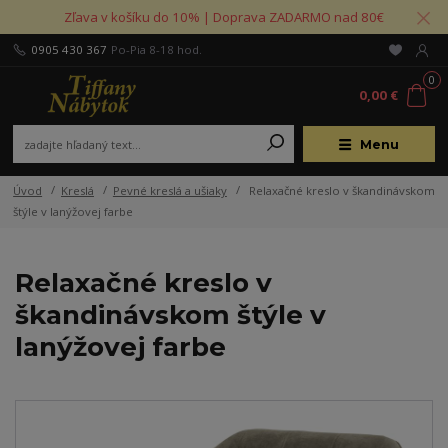
Zľava v košíku do 10% | Doprava ZADARMO nad 80€
0905 430 367
Po-Pia 8-18 hod.
0
0,00 €
Menu
Úvod
Kreslá
Pevné kreslá a ušiaky
Relaxačné kreslo v škandinávskom
štýle v lanýžovej farbe
Relaxačné kreslo v
škandinávskom štýle v
lanýžovej farbe