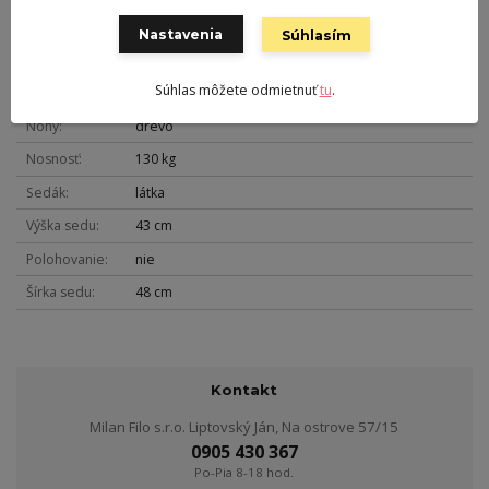
Šírka
84 cm
Nastavenia
Súhlasím
Hĺbka
73 cm
Súhlas môžete odmietnuť
tu
.
Hmotnosť
12 kg
Nohy
drevo
Nosnosť
130 kg
Sedák
látka
Výška sedu
43 cm
Polohovanie
nie
Šírka sedu
48 cm
Kontakt
Milan Filo s.r.o. Liptovský Ján, Na ostrove 57/15
0905 430 367
Po-Pia 8-18 hod.