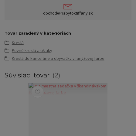
obchod@nabytoktiffany.sk
Tovar zaradený v kategóriách
Kreslá
Pevné kreslá a ušiaky
Kreslá do kancelárie a obývačky v lanýžovej farbe
Súvisiaci tovar
2