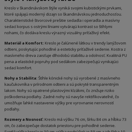
Kreslo v škandinávskom štýle vyniká svojimi kubistickými prvkami,
ktoré spájajú moderný dizajn so škandinávskou jednoduchosťou.
Charakteristické štvorcové prešitie sedadla i operadla a masívny
sedací korpus s ostrými líniami vytvárajú kontrast so štíhlymi
nohami, čo dodáva kreslu výrazný vizuálny príťažlivý efekt.
Materiál a Komfort:
Kreslo je čalúnené látkou v trendy lanýžovom
odtieni, poskytujúc pohodlné a esteticky príťažlivé sedenie. Kostra z
masívneho dreva zaisťuje dlhodobú stabilitu a odolnosť. Kvalitná PU
pena a elastické popruhy pod sedákom zabezpečujú vynikajúci
sedací komfort.
Nohy a Stabilita:
Štíhle kónické nohy sú vyrobené z masívneho
kaučukovníka v prírodnom odtieni a sú pokryté transparentným
lakom. Nohy sú opatrené plastovými klzákmi, čo znižuje riziko
poškodenia podlahy. Zadné nohy sú navyše rektifikovateľné, čo
umožňuje ľahké nastavenie výšky pre vyrovnanie nerovností
podlahy.
Rozmery a Nosnosť:
Kreslo má výšku 76 cm, šírku 84 cm a hĺbku 73
cm, čo zabezpečuje dostatok priestoru pre pohodlné sedenie.
Svetlá výška kresla je 30 cm, výška podrúčiek je 59 cm a ich šírka 10