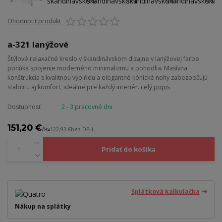
Ohodnotiť produkt
a-321 lanýžové
Štýlové relaxačné kreslo v škandinávskom dizajne v lanýžovej farbe
ponúka spojenie moderného minimalizmu a pohodlia. Masívna
konštrukcia s kvalitnou výplňou a elegantné kónické nohy zabezpečujú
stabilitu aj komfort, ideálne pre každý interiér.
celý popis
Dostupnosť
2 - 3 pracovné dni
151,20 €
/
ks
122,93 €
bez DPH
Pridať do košíka
Splátková kalkulačka
Nákup na splátky