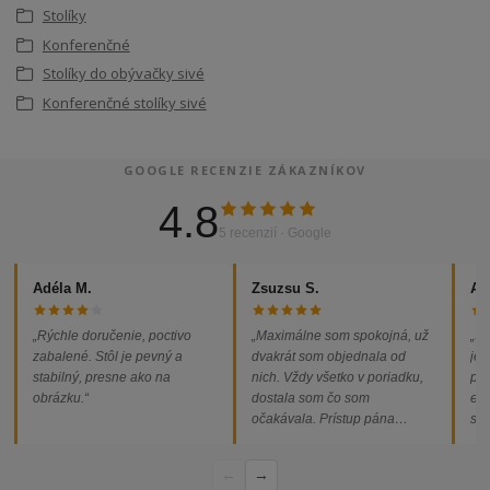
Stolíky
Konferenčné
Stolíky do obývačky sivé
Konferenčné stolíky sivé
GOOGLE RECENZIE ZÁKAZNÍKOV
4.8
5 recenzií · Google
Adéla M.
Zsuzsu S.
Al
„Rýchle doručenie, poctivo
„Maximálne som spokojná, už
„So
zabalené. Stôl je pevný a
dvakrát som objednala od
jed
stabilný, presne ako na
nich. Vždy všetko v poriadku,
pod
obrázku.“
dostala som čo som
ext
očakávala. Prístup pána
som
majiteľa super, objednávka
od
vybavená rýchlo a bez
←
→
problémov. Vrele odporúčam!“