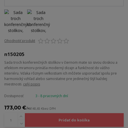
Ohodnotiť produkt
n150205
Sada troch konferenčných stolíkov v čiernom mate so sivou doskou a
efektom mramoru prináša moderný dizajn a funkčnosť do vášho
interiéru. Vďaka rôznym veľkostiam ich môžete usporiadať spolu pre
harmonický vzhľad alebo samostatne pre jedinečný štýl každej
miestnosti.
celý popis
Dostupnosť
3 - 8 pracovných dní
173,00 €
/
ks
140,65 €
bez DPH
Pridať do košíka