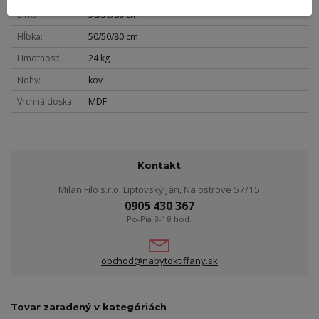
Šírka
50/50/80 cm
Hĺbka
50/50/80 cm
Hmotnosť
24 kg
Nohy
kov
Vrchná doska
MDF
Kontakt
Milan Filo s.r.o. Liptovský Ján, Na ostrove 57/15
0905 430 367
Po-Pia 8-18 hod.
obchod@nabytoktiffany.sk
Tovar zaradený v kategóriách