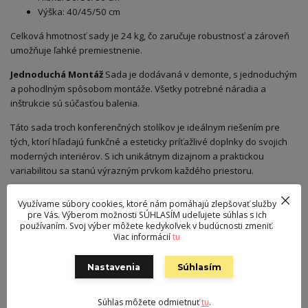
Výška: 40/45/50 cm
Celková hmotnosť sady je 24 kg, čo zaručuje robustnosť a zároveň
umožňuje ľahké premiestnenie.
Jednoduchá Montáž
Sada je dodávaná v demonte, s jednoduchým
a pohodlným spôsobom montáže. Všetky potrebné náradia a
inštrukcie sú súčasťou balenia.
Táto sada troch konferenčných stolíkov je ideálnym riešením pre
tých, ktorí hľadajú funkčné a esteticky príťažlivé doplnky do svojich
moderných interiérov. S ich unikátnym dizajnom a praktickou
variabilitou sa stanú výrazným prvkom každého priestoru.
Využívame súbory cookies, ktoré nám pomáhajú zlepšovať služby
Pôvod tovaru
pre Vás. Výberom možnosti SÚHLASÍM udeľujete súhlas s ich
používaním. Svoj výber môžete kedykoľvek v budúcnosti zmeniť.
Viac informácií
tu
Parametre
Nastavenia
Súhlasím
Farba
sivá
Výška
40/45/50 cm
Súhlas môžete odmietnuť
tu
.