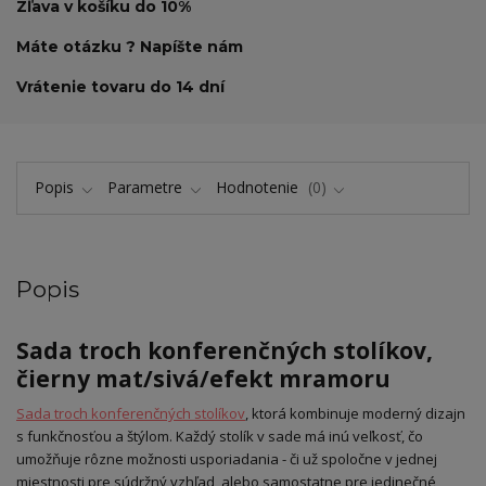
Zľava v košíku do 10%
Máte otázku ? Napíšte nám
Vrátenie tovaru do 14 dní
Popis
Parametre
Hodnotenie
0
Popis
Sada troch konferenčných stolíkov,
čierny mat/sivá/efekt mramoru
Sada troch konferenčných stolíkov
, ktorá kombinuje moderný dizajn
s funkčnosťou a štýlom. Každý stolík v sade má inú veľkosť, čo
umožňuje rôzne možnosti usporiadania - či už spoločne v jednej
miestnosti pre súdržný vzhľad, alebo samostatne pre jedinečné