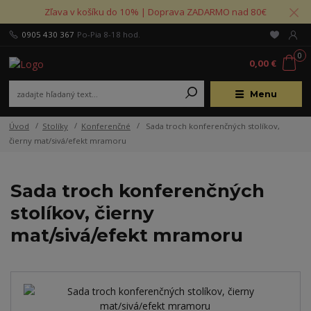
Zľava v košíku do 10% | Doprava ZADARMO nad 80€
0905 430 367
Po-Pia 8-18 hod.
0
0,00 €
Menu
Úvod
Stolíky
Konferenčné
Sada troch konferenčných stolíkov,
čierny mat/sivá/efekt mramoru
Sada troch konferenčných
stolíkov, čierny
mat/sivá/efekt mramoru