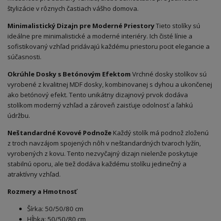
štylizácie v rôznych častiach vášho domova.
Minimalistický Dizajn pre Moderné Priestory
Tieto stolíky sú
ideálne pre minimalistické a moderné interiéry. Ich čisté línie a
sofistikovaný vzhľad pridávajú každému priestoru pocit elegancie a
súčasnosti.
Okrúhle Dosky s Betónovým Efektom
Vrchné dosky stolíkov sú
vyrobené z kvalitnej MDF dosky, kombinovanej s dyhou a ukončenej
ako betónový efekt. Tento unikátny dizajnový prvok dodáva
stolíkom moderný vzhľad a zároveň zaisťuje odolnosť a ľahkú
údržbu.
Neštandardné Kovové Podnože
Každý stolík má podnož zloženú
z troch navzájom spojených nôh v neštandardných tvaroch lyžín,
vyrobených z kovu. Tento nezvyčajný dizajn nielenže poskytuje
stabilnú oporu, ale tiež dodáva každému stolíku jedinečný a
atraktívny vzhľad.
Rozmery a Hmotnosť
Šírka: 50/50/80 cm
Hĺbka: 50/50/80 cm