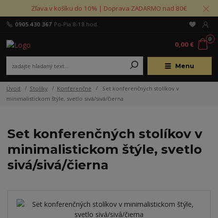
Zľava v košíku do 10% | Doprava ZADARMO nad 80€
0905 430 367
Po-Pia 8-18 hod.
0
0,00 €
Menu
Úvod
Stolíky
Konferenčné
Set konferenčných stolíkov v
minimalistickom štýle, svetlo sivá/sivá/čierna
Set konferenčných stolíkov v
minimalistickom štýle, svetlo
sivá/sivá/čierna