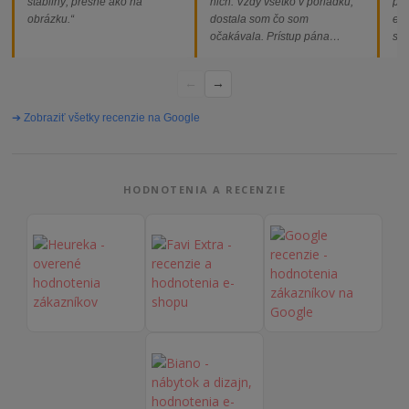
stabilný, presne ako na
nich. Vždy všetko v poriadku,
pod
obrázku.“
dostala som čo som
ext
očakávala. Prístup pána
som
majiteľa super, objednávka
od
vybavená rýchlo a bez
←
→
problémov. Vrele odporúčam!“
➔ Zobraziť všetky recenzie na Google
HODNOTENIA A RECENZIE