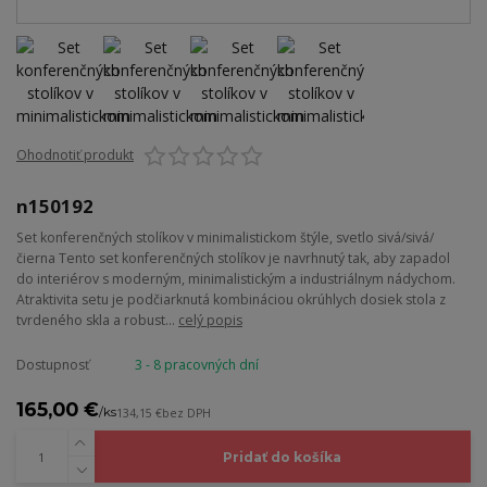
Ohodnotiť produkt
n150192
Set konferenčných stolíkov v minimalistickom štýle, svetlo sivá/sivá/
čierna Tento set konferenčných stolíkov je navrhnutý tak, aby zapadol
do interiérov s moderným, minimalistickým a industriálnym nádychom.
Atraktivita setu je podčiarknutá kombináciou okrúhlych dosiek stola z
tvrdeného skla a robust...
celý popis
Dostupnosť
3 - 8 pracovných dní
165,00 €
/
ks
134,15 €
bez DPH
Pridať do košíka