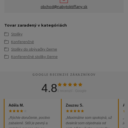
obchod@nabytoktiffany.sk
Tovar zaradený v kategóriách
Stolíky
Konferenčné
Stolíky do obývačky čierne
Konferenčné stolíky čierne
GOOGLE RECENZIE ZÁKAZNÍKOV
4.8
5 recenzií · Google
Adéla M.
Zsuzsu S.
Al
„Rýchle doručenie, poctivo
„Maximálne som spokojná, už
„So
zabalené. Stôl je pevný a
dvakrát som objednala od
jed