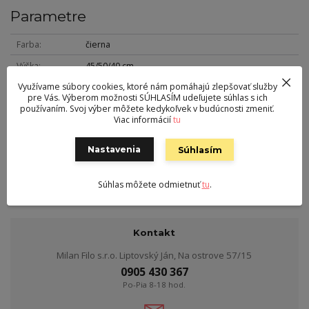
Parametre
Farba
čierna
Výška
45/50/40 cm
Využívame súbory cookies, ktoré nám pomáhajú zlepšovať služby
Šírka
50/50/80 cm
pre Vás. Výberom možnosti SÚHLASÍM udeľujete súhlas s ich
Hĺbka
50/50/80 cm
používaním. Svoj výber môžete kedykoľvek v budúcnosti zmeniť.
Viac informácií
tu
Hmotnosť
28 kg
Nohy
kov
Nastavenia
Súhlasím
Vrchná doska
sklo
Súhlas môžete odmietnuť
tu
.
Kontakt
Milan Filo s.r.o. Liptovský Ján, Na ostrove 57/15
0905 430 367
Po-Pia 8-18 hod.