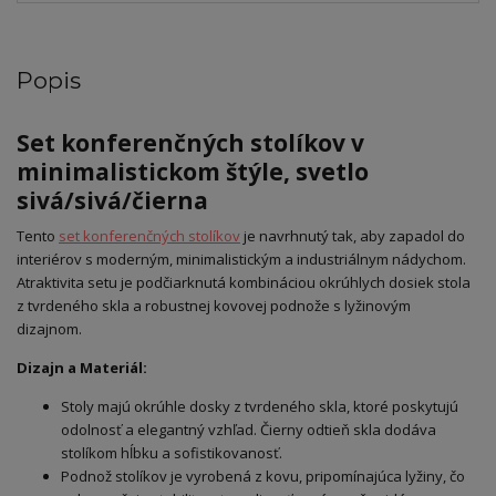
Popis
Set konferenčných stolíkov v
minimalistickom štýle, svetlo
sivá/sivá/čierna
Tento
set konferenčných stolíkov
je navrhnutý tak, aby zapadol do
interiérov s moderným, minimalistickým a industriálnym nádychom.
Atraktivita setu je podčiarknutá kombináciou okrúhlych dosiek stola
z tvrdeného skla a robustnej kovovej podnože s lyžinovým
dizajnom.
Dizajn a Materiál:
Stoly majú okrúhle dosky z tvrdeného skla, ktoré poskytujú
odolnosť a elegantný vzhľad. Čierny odtieň skla dodáva
stolíkom hĺbku a sofistikovanosť.
Podnož stolíkov je vyrobená z kovu, pripomínajúca lyžiny, čo