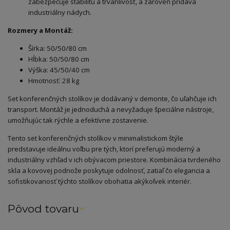
zabezpečuje stabilitu a trvanlivosť, a zároveň pridáva
industriálny nádych.
Rozmery a Montáž:
Šírka: 50/50/80 cm
Hĺbka: 50/50/80 cm
Výška: 45/50/40 cm
Hmotnosť: 28 kg
Set konferenčných stolíkov je dodávaný v demonte, čo uľahčuje ich
transport. Montáž je jednoduchá a nevyžaduje špeciálne nástroje,
umožňujúc tak rýchle a efektívne zostavenie.
Tento set konferenčných stolíkov v minimalistickom štýle
predstavuje ideálnu voľbu pre tých, ktorí preferujú moderný a
industriálny vzhľad v ich obývacom priestore. Kombinácia tvrdeného
skla a kovovej podnože poskytuje odolnosť, zatiaľ čo elegancia a
sofistikovanosť týchto stolíkov obohatia akýkoľvek interiér.
Pôvod tovaru