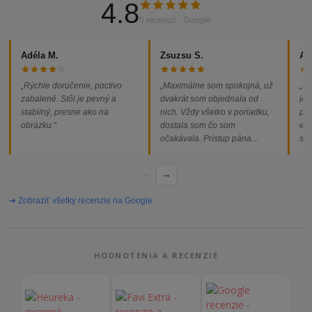
4.8
5 recenzií · Google
Adéla M.
Zsuzsu S.
Al
„Rýchle doručenie, poctivo
„Maximálne som spokojná, už
„So
zabalené. Stôl je pevný a
dvakrát som objednala od
jed
stabilný, presne ako na
nich. Vždy všetko v poriadku,
pod
obrázku.“
dostala som čo som
ext
očakávala. Prístup pána
som
majiteľa super, objednávka
od
vybavená rýchlo a bez
←
→
problémov. Vrele odporúčam!“
➔ Zobraziť všetky recenzie na Google
HODNOTENIA A RECENZIE