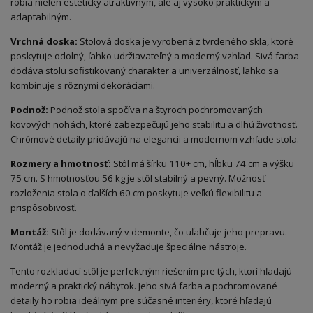
robia nielen esteticky atraktívnym, ale aj vysoko praktickým a
adaptabilným.
Vrchná doska:
Stolová doska je vyrobená z tvrdeného skla, ktoré
poskytuje odolný, ľahko udržiavateľný a moderný vzhľad. Sivá farba
dodáva stolu sofistikovaný charakter a univerzálnosť, ľahko sa
kombinuje s rôznymi dekoráciami.
Podnož:
Podnož stola spočíva na štyroch pochromovaných
kovových nohách, ktoré zabezpečujú jeho stabilitu a dlhú životnosť.
Chrómové detaily pridávajú na elegancii a modernom vzhľade stola.
Rozmery a hmotnosť:
Stôl má šírku 110+ cm, hĺbku 74 cm a výšku
75 cm. S hmotnosťou 56 kg je stôl stabilný a pevný. Možnosť
rozloženia stola o ďalších 60 cm poskytuje veľkú flexibilitu a
prispôsobivosť.
Montáž:
Stôl je dodávaný v demonte, čo uľahčuje jeho prepravu.
Montáž je jednoduchá a nevyžaduje špeciálne nástroje.
Tento rozkladací stôl je perfektným riešením pre tých, ktorí hľadajú
moderný a praktický nábytok. Jeho sivá farba a pochromované
detaily ho robia ideálnym pre súčasné interiéry, ktoré hľadajú