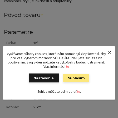
kombináciu štýlu, funkčnosti a adaptability.
Pôvod tovaru
Parametre
Farba
sivá
Výška
75 cm
Využívame súbory cookies, ktoré nám pomáhajú zlepšovať služby
pre Vás. Výberom možnosti SÚHLASÍM udeľujete súhlas s ich
Šírka
110+ cm
používaním. Svoj výber môžete kedykoľvek v budúcnosti zmeniť.
Viac informácií
tu
Hĺbka
74 cm
Hmotnosť
56 kg
Nastavenia
Súhlasím
Nohy
kov
Vrchná doska
sklo
Súhlas môžete odmietnuť
tu
.
Typ
rozkladací
Rozklad
60 cm