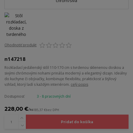
Ohodnotiť produkt
n147218
Rozkladací jedálenský stôl 110-170 cm s tvrdenou sklenenou doskou a
sivými chrómovými nohami prináša moderný a elegantný dizajn. Ideálny
do kuchyne či obývačky, kombinuje flexibilitu, praktickosť a štýlový
vzhľad, ktorý ladí s každým interiérom.
celý popis
Dostupnosť
3 - 8 pracovných dní
228,00 €
/
ks
185,37 €
bez DPH
Pridať do košíka