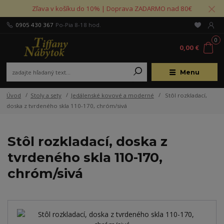
Zľava v košíku do 10% | Doprava ZADARMO nad 80€
0905 430 367
Po-Pia 8-18 hod.
0
0,00 €
Menu
Úvod
Stoly a sety
Jedálenské kovové a moderné
Stôl rozkladací,
doska z tvrdeného skla 110-170, chróm/sivá
Stôl rozkladací, doska z
tvrdeného skla 110-170,
chróm/sivá