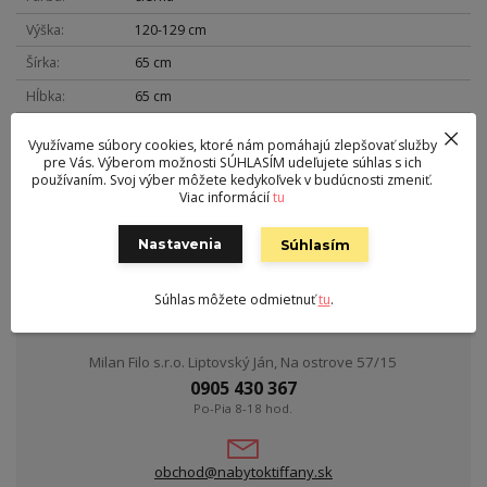
Výška
120-129 cm
Šírka
65 cm
Hĺbka
65 cm
Hmotnosť
17 kg
Využívame súbory cookies, ktoré nám pomáhajú zlepšovať služby
pre Vás. Výberom možnosti SÚHLASÍM udeľujete súhlas s ich
Nosnosť
120 kg
používaním. Svoj výber môžete kedykoľvek v budúcnosti zmeniť.
Sedák
ekokoža
Viac informácií
tu
Výška sedu
44-53 cm
Nastavenia
Súhlasím
Súhlas môžete odmietnuť
tu
.
Kontakt
Milan Filo s.r.o. Liptovský Ján, Na ostrove 57/15
0905 430 367
Po-Pia 8-18 hod.
obchod@nabytoktiffany.sk