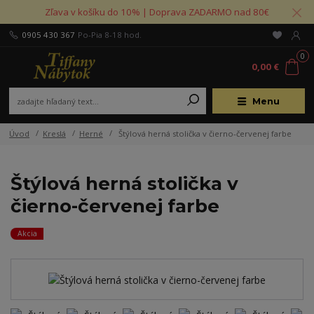
Zľava v košíku do 10% | Doprava ZADARMO nad 80€
0905 430 367
Po-Pia 8-18 hod.
0
0,00 €
Menu
Úvod
Kreslá
Herné
Štýlová herná stolička v čierno-červenej farbe
Štýlová herná stolička v
čierno-červenej farbe
Akcia