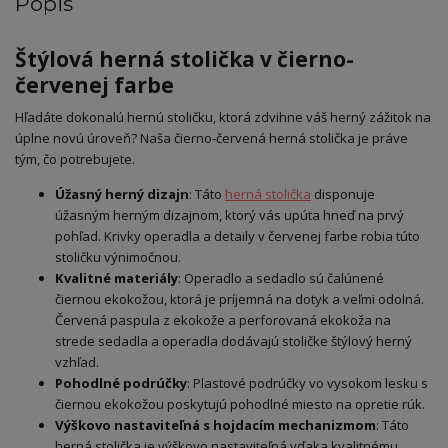
Popis
Štýlová herná stolička v čierno-
červenej farbe
Hľadáte dokonalú hernú stoličku, ktorá zdvihne váš herný zážitok na
úplne novú úroveň? Naša čierno-červená herná stolička je práve
tým, čo potrebujete.
Úžasný herný dizajn
: Táto
herná stolička
disponuje
úžasným herným dizajnom, ktorý vás upúta hneď na prvý
pohľad. Krivky operadla a detaily v červenej farbe robia túto
stoličku výnimočnou.
Kvalitné materiály
: Operadlo a sedadlo sú čalúnené
čiernou ekokožou, ktorá je príjemná na dotyk a veľmi odolná.
Červená paspula z ekokože a perforovaná ekokoža na
strede sedadla a operadla dodávajú stoličke štýlový herný
vzhľad.
Pohodlné podrúčky
: Plastové podrúčky vo vysokom lesku s
čiernou ekokožou poskytujú pohodlné miesto na opretie rúk.
Výškovo nastaviteľná s hojdacím mechanizmom
: Táto
herná stolička je výškovo nastaviteľná vďaka kvalitnému