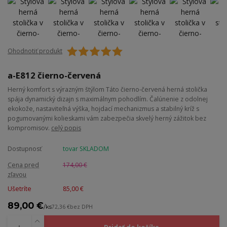
Ohodnotiť produkt
a-E812 čierno-červená
Herný komfort s výrazným štýlom Táto čierno-červená herná stolička
spája dynamický dizajn s maximálnym pohodlím. Čalúnenie z odolnej
ekokože, nastaviteľná výška, hojdací mechanizmus a stabilný kríž s
pogumovanými kolieskami vám zabezpečia skvelý herný zážitok bez
kompromisov.
celý popis
Dostupnosť
tovar SKLADOM
Cena pred
174,00 €
zľavou
Ušetríte
85,00 €
89,00 €
/
ks
72,36 €
bez DPH