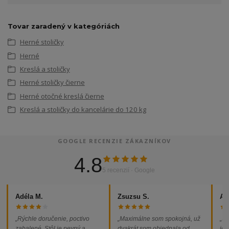
Tovar zaradený v kategóriách
Herné stoličky
Herné
Kreslá a stoličky
Herné stoličky čierne
Herné otočné kreslá čierne
Kreslá a stoličky do kancelárie do 120 kg
GOOGLE RECENZIE ZÁKAZNÍKOV
4.8
5 recenzií · Google
Adéla M.
Zsuzsu S.
Al
„Rýchle doručenie, poctivo
„Maximálne som spokojná, už
„So
zabalené. Stôl je pevný a
dvakrát som objednala od
jed