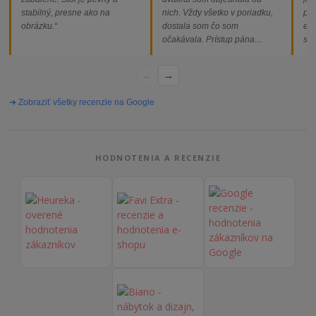
stabilný, presne ako na
nich. Vždy všetko v poriadku,
pod
obrázku.“
dostala som čo som
ext
očakávala. Prístup pána
som
majiteľa super, objednávka
od
vybavená rýchlo a bez
←
→
problémov. Vrele odporúčam!“
➔ Zobraziť všetky recenzie na Google
HODNOTENIA A RECENZIE