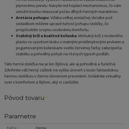
plynovému piestu. Navyše má hojdací mechanizmus, čo vám
umožní trochu relaxovať počas dlhých herných maratónov.
Aretácia pohupu
: Vďaka veľkej aretačnej skrutke pod
sedadkom môžete upraviť tuhosť pohupu stoličky, čo
prispôsobíte svojmu osobnému komfortu.
Stabilný kríž a kvalitné kolieska
: Mohutný kríž z tvrdeného
plastu vo vysokom lesku s matnými protišmykovými prvkami a
pogumovanými kolieskami svetlo červenej farby zabezpečia
stabilitu a pohodlný pohyb na rôznych typoch podláh.
Táto herná stolička nie je len štýlová, ale aj pohodlná a funkčná.
Zdvihnite váš herný zážitok na vyššiu úroveň s touto fantastickou
hernou stoličkou v čierno-červenom prevedení. Ovládnite virtuálny
svet s komfortom a štýlom, aký si zaslúžite.
Pôvod tovaru
Parametre
Farba
čierna