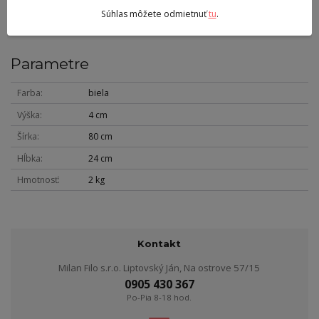
Súhlas môžete odmietnuť
tu
.
Pôvod tovaru
Parametre
Farba
biela
Výška
4 cm
Šírka
80 cm
Hĺbka
24 cm
Hmotnosť
2 kg
Kontakt
Milan Filo s.r.o. Liptovský Ján, Na ostrove 57/15
0905 430 367
Po-Pia 8-18 hod.