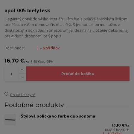
apol-005 biely lesk
Elegantný dotyk do vášho interiéru Táto biela polička s vysokým leskom
prináša do vášho domova čistotu a štýl. S jednoduchou montážou a
dostatočným odkladacím priestorom je ideálna na uloženie dekorácií aj
praktických drobností.
celý popis
Dostupnosť
1 – 6 týždňov
16,70 €
/
ks
13,58 €
bez DPH
Pridať do košíka
Do obľúbených
Podobné produkty
Štýlová polička vo farbe dub sonoma
13,10 €
/
ks
10,65 €
bez DPH
1 – 6 týždňov