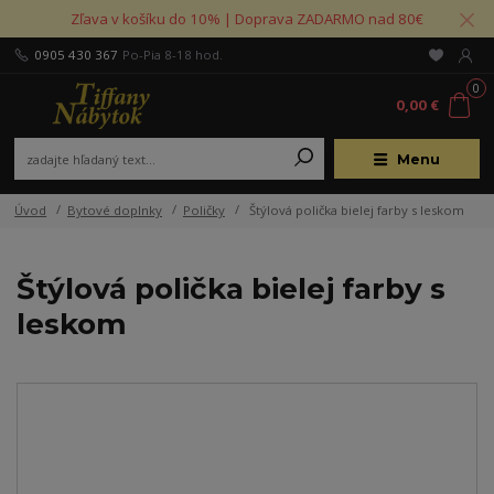
Zľava v košíku do 10% | Doprava ZADARMO nad 80€
0905 430 367
Po-Pia 8-18 hod.
0
0,00 €
Menu
Úvod
Bytové doplnky
Poličky
Štýlová polička bielej farby s leskom
Štýlová polička bielej farby s
leskom