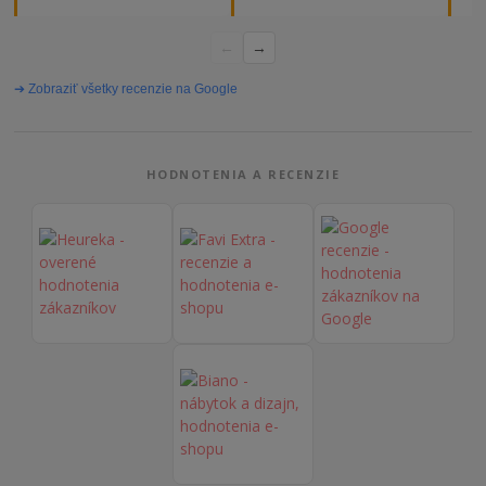
majiteľa super, objednávka
od
vybavená rýchlo a bez
←
→
problémov. Vrele odporúčam!“
➔ Zobraziť všetky recenzie na Google
HODNOTENIA A RECENZIE