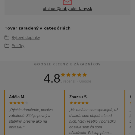
obchod@nabytoktiffany.sk
Tovar zaradený v kategóriách
Bytové doplnky
Poličky
GOOGLE RECENZIE ZÁKAZNÍKOV
4.8
5 recenzií · Google
Adéla M.
Zsuzsu S.
Al
„Rýchle doručenie, poctivo
„Maximálne som spokojná, už
„So
zabalené. Stôl je pevný a
dvakrát som objednala od
jed
stabilný, presne ako na
nich. Vždy všetko v poriadku,
pod
obrázku.“
dostala som čo som
ext
očakávala. Prístup pána
som