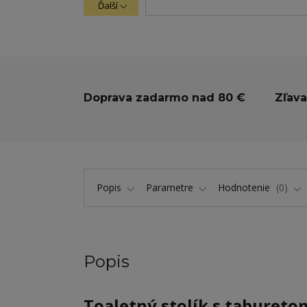
Ďalší
Doprava zadarmo nad 80 €
Zľava
Popis
Parametre
Hodnotenie
0
Popis
Toaletný stolík s tabureto