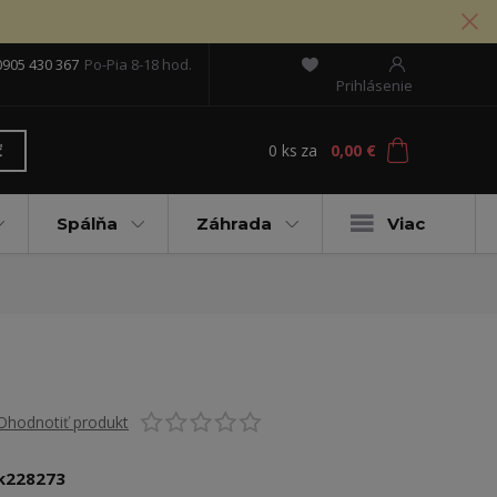
0905 430 367
Po-Pia 8-18 hod.
Prihlásenie
0
ks
za
0,00 €
ť
Spálňa
Záhrada
Viac
Ohodnotiť produkt
k228273