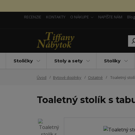
RECENZIE
KONTAKTY
O NÁKUPE
NAPÍŠTE NÁM
Blog
Stoličky
Stoly a sety
Stolíky
Úvod
Bytové doplnky
Ostatné
Toaletný stolí
Toaletný stolík s tab