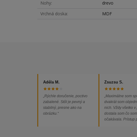
Nohy
drevo
Vrchná doska
MDF
Adéla M.
Zsuzsu S.
„Rýchle doručenie, poctivo
„Maximálne som sp
zabalené. Stôl je pevný a
dvakrát som objedn
stabilný, presne ako na
nich. Vždy všetko v
obrázku.“
dostala som čo so
očakávala. Prístup
majiteľa super, obj
vybavená rýchlo a 
problémov. Vrele o