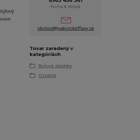
Po-Pia 8-18 hod.
štýlový
kovom
obchod@nabytoktiffany.sk
Tovar zaradený v
kategóriách
Bytové doplnky
Ostatné