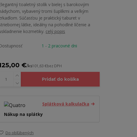
Elegantný toaletný stolík v bielej s barokovým
nádychom, vybavený tromi šuplíkmi a veľkým
zrkadlom. Súčasťou je praktický taburet v
striebornej látke, ideálny na pohodlné líčenie a
uskladnenie kozmetiky.
celý popis
Dostupnosť
1 - 2 pracovné dni
125,00 €
/
ks
101,63 €
bez DPH
Pridať do košíka
Splátková kalkulačka
Nákup na splátky
Do obľúbených