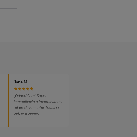
Jana M.
„Odporúčam! Super
komunikácia a informovanosť
od predávajúceho. Stolík je
pekný a pevný.“
ed