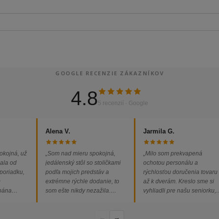
GOOGLE RECENZIE ZÁKAZNÍKOV
4.8
5 recenzií · Google
Alena V.
Jarmila G.
okojná, už
„Som nad mieru spokojná,
„Milo som prekvapená
ala od
jedálenský stôl so stoličkami
ochotou personálu a
 poriadku,
podľa mojich predstáv a
rýchlosťou doručenia tovaru
m
extrémne rýchle dodanie, to
až k dverám. Kreslo sme si
 pána
som ešte nikdy nezažila.
vyhliadli pre našu seniorku,
ednávka
Určite odporúčam každému.“
nakoľko má kreslo vysoký s
bez
a pre vstávanie je to oveľa
←
→
dporúčam!“
ľahšie.“