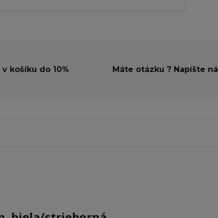
 v košíku do 10%
Máte otázku ? Napíšte n
m, biela/strieborná