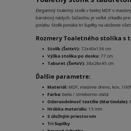
Elegantný toaletný stolík v bielej MDF s masí
barokový nádych. Súčasťou je veľké zrkadlo pr
poťahu. Stolík ponúka tri šuplíky na uloženie v
Rozmery Toaletného stolíka s t
Stolík (ŠxHxV):
72x40x136 cm
Výška stolíka po dosku:
77 cm
Taburet (ŠxHxV):
38x28x45 cm
Ďalšie parametre:
Materiál:
MDF, masívne drevo, kov, 100
Farba:
biela / strieborno-zlatá
Oderuodolnosť textílie (Martindale):
8
Hrúbka materiálu:
15 mm
S úložným priestorom
Tri šuplíky
Kovové úchytky