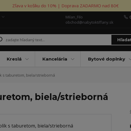
Zľava v košíku do 10% | Doprava ZADARMO nad 80€
Milan_Filo
obchod@nabytoktiffany.sk
Hľada
Kreslá
Kancelária
Bytové doplnky
k s taburetom, biela/strieborná
uretom, biela/strieborná