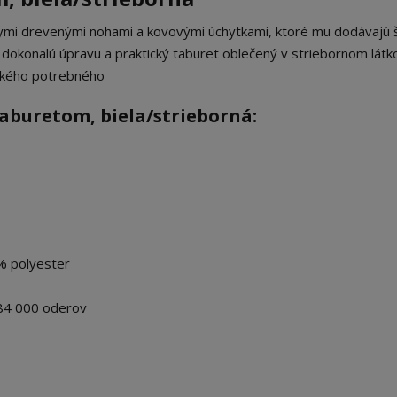
vnymi drevenými nohami a kovovými úchytkami, ktoré mu dodávajú 
e dokonalú úpravu a praktický taburet oblečený v striebornom lát
šetkého potrebného
aburetom, biela/strieborná:
% polyester
4 000 oderov