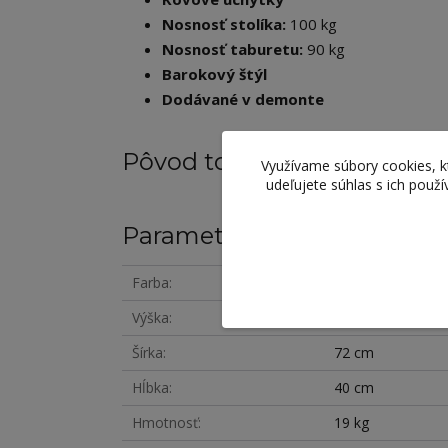
Nosnosť stolíka:
100 kg
Nosnosť taburetu:
90 kg
Barokový štýl
Dodávané v demonte
Pôvod tovaru
Využívame súbory cookies, 
udeľujete súhlas s ich použ
Parametre
Farba
biela
Výška
136 cm
Šírka
72 cm
Hĺbka
40 cm
Hmotnosť
19 kg