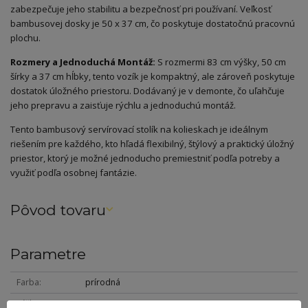
zabezpečuje jeho stabilitu a bezpečnosť pri používaní. Veľkosť
bambusovej dosky je 50 x 37 cm, čo poskytuje dostatočnú pracovnú
plochu.
Rozmery a Jednoduchá Montáž:
S rozmermi 83 cm výšky, 50 cm
šírky a 37 cm hĺbky, tento vozík je kompaktný, ale zároveň poskytuje
dostatok úložného priestoru. Dodávaný je v demonte, čo uľahčuje
jeho prepravu a zaisťuje rýchlu a jednoduchú montáž.
Tento bambusový servírovací stolík na kolieskach je ideálnym
riešením pre každého, kto hľadá flexibilný, štýlový a praktický úložný
priestor, ktorý je možné jednoducho premiestniť podľa potreby a
využiť podľa osobnej fantázie.
Pôvod tovaru
Parametre
Farba
prírodná
Výška
83 cm