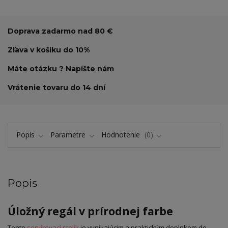
Doprava zadarmo nad 80 €
Zľava v košíku do 10%
Máte otázku ? Napíšte nám
Vrátenie tovaru do 14 dní
Popis
Parametre
Hodnotenie
0
Popis
Úložný regál v prírodnej farbe
Tento
servírovací stolík
je vynikajúcim a praktickým doplnkom do