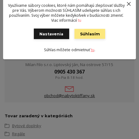
Využívame súbory cookies, ktoré nám pomáhajú zlepšovať služby
Šírka
50 cm
pre Vás. Výberom možnosti SÚHLASÍM udeľujete súhlas s ich
používaním. Svoj výber môžete kedykoľvek v budúcnosti zmeniť.
Hĺbka
37 cm
Viac informácií
tu
Hmotnosť
8 kg
Nastavenia
Súhlasím
Súhlas môžete odmietnuť
tu
.
Kontakt
Milan Filo s.r.o. Liptovský Ján, Na ostrove 57/15
0905 430 367
Po-Pia 8-18 hod.
obchod@nabytoktiffany.sk
Tovar zaradený v kategóriách
Bytové doplnky
Regále