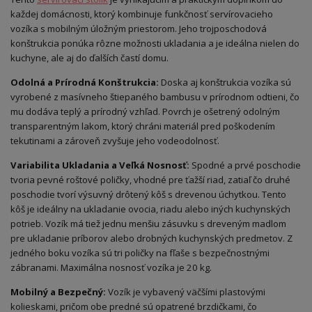
každej domácnosti, ktorý kombinuje funkčnosť servírovacieho
vozíka s mobilným úložným priestorom. Jeho trojposchodová
konštrukcia ponúka rôzne možnosti ukladania a je ideálna nielen do
kuchyne, ale aj do ďalších častí domu.
Odolná a Prírodná Konštrukcia:
Doska aj konštrukcia vozíka sú
vyrobené z masívneho štiepaného bambusu v prírodnom odtieni, čo
mu dodáva teplý a prírodný vzhľad. Povrch je ošetrený odolným
transparentným lakom, ktorý chráni materiál pred poškodením
tekutinami a zároveň zvyšuje jeho vodeodolnosť.
Variabilita Ukladania a Veľká Nosnosť:
Spodné a prvé poschodie
tvoria pevné roštové poličky, vhodné pre ťažší riad, zatiaľ čo druhé
poschodie tvorí výsuvný drôtený kôš s drevenou úchytkou. Tento
kôš je ideálny na ukladanie ovocia, riadu alebo iných kuchynských
potrieb. Vozík má tiež jednu menšiu zásuvku s dreveným madlom
pre ukladanie príborov alebo drobných kuchynských predmetov. Z
jedného boku vozíka sú tri poličky na fľaše s bezpečnostnými
zábranami. Maximálna nosnosť vozíka je 20 kg.
Mobilný a Bezpečný:
Vozík je vybavený väčšími plastovými
kolieskami, pričom obe predné sú opatrené brzdičkami, čo