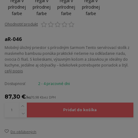
Ohodnotiť produkt
aR-046
Mobilný úložný priestor s prírodným šarmom Tento servírovací stolík z
masívneho bambusu ponúka praktické riešenie na odkladanie riadu,
ovocia či fliaš. S kolieskami, výsuvným košom a zásuvkou je ideálny do
kuchyne, jedálne aj obývačky – kdekoľvek potrebujete poriadok a štýl.
celý popis
Dostupnosť
2 - 4 pracovné dni
87,30 €
/
ks
70,98 €
bez DPH
Pridať do košíka
Do obľúbených