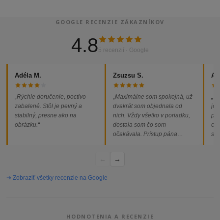
GOOGLE RECENZIE ZÁKAZNÍKOV
4.8
5 recenzií · Google
Adéla M.
Zsuzsu S.
Al
„Rýchle doručenie, poctivo
„Maximálne som spokojná, už
„So
zabalené. Stôl je pevný a
dvakrát som objednala od
jed
stabilný, presne ako na
nich. Vždy všetko v poriadku,
pod
obrázku.“
dostala som čo som
ext
očakávala. Prístup pána
som
majiteľa super, objednávka
od
vybavená rýchlo a bez
←
→
problémov. Vrele odporúčam!“
➔ Zobraziť všetky recenzie na Google
HODNOTENIA A RECENZIE