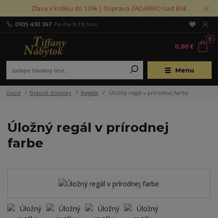
Zľava v košíku do 10% | Doprava ZADARMO nad 80€
0905 430 367
Po-Pia 8-18 hod.
0
0,00 €
Menu
Úvod
Bytové doplnky
Regále
Úložný regál v prírodnej farbe
Úložný regál v prírodnej
farbe