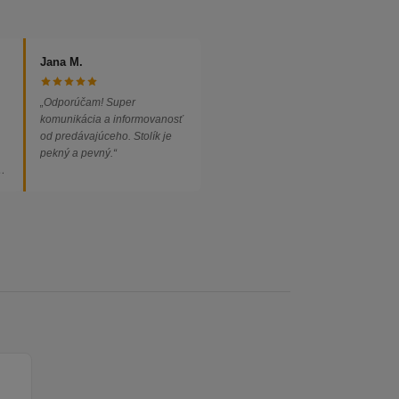
Jana M.
„Odporúčam! Super
komunikácia a informovanosť
od predávajúceho. Stolík je
pekný a pevný.“
ed