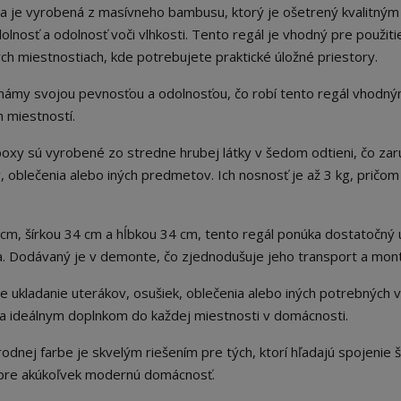
a je vyrobená z masívneho bambusu, ktorý je ošetrený kvalitným
nosť a odolnosť voči vlhkosti. Tento regál je vhodný pre použiti
ch miestnostiach, kde potrebujete praktické úložné priestory.
ámy svojou pevnosťou a odolnosťou, čo robí tento regál vhodn
h miestností.
xy sú vyrobené zo stredne hrubej látky v šedom odtieni, čo zar
, oblečenia alebo iných predmetov. Ich nosnosť je až 3 kg, pričom
cm, šírkou 34 cm a hĺbkou 34 cm, tento regál ponúka dostatočný 
a. Dodávaný je v demonte, čo zjednodušuje jeho transport a mont
e ukladanie uterákov, osušiek, oblečenia alebo iných potrebných v
obia ideálnym doplnkom do každej miestnosti v domácnosti.
dnej farbe je skvelým riešením pre tých, ktorí hľadajú spojenie š
m pre akúkoľvek modernú domácnosť.