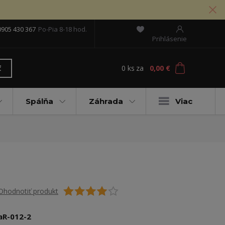
0905 430 367
Po-Pia 8-18 hod.
Prihlásenie
0
ks
za
0,00 €
ť
Spálňa
Záhrada
Viac
Ohodnotiť produkt
aR-012-2