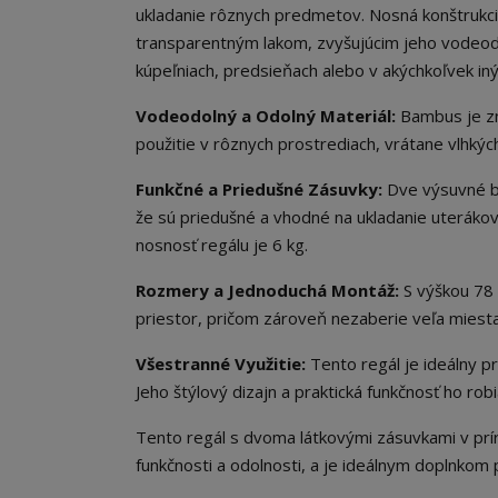
ukladanie rôznych predmetov. Nosná konštrukci
transparentným lakom, zvyšujúcim jeho vodeodol
kúpeľniach, predsieňach alebo v akýchkoľvek iný
Vodeodolný a Odolný Materiál:
Bambus je zn
použitie v rôznych prostrediach, vrátane vlhkýc
Funkčné a Priedušné Zásuvky:
Dve výsuvné bo
že sú priedušné a vhodné na ukladanie uterákov
nosnosť regálu je 6 kg.
Rozmery a Jednoduchá Montáž:
S výškou 78 
priestor, pričom zároveň nezaberie veľa miest
Všestranné Využitie:
Tento regál je ideálny pr
Jeho štýlový dizajn a praktická funkčnosť ho r
Tento regál s dvoma látkovými zásuvkami v príro
funkčnosti a odolnosti, a je ideálnym doplnko