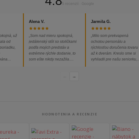
4.8
5 recenzií · Google
Alena V.
Jarmila G.
okojná, už
„Som nad mieru spokojná,
„Milo som prekvapená
ala od
jedálenský stôl so stoličkami
ochotou personálu a
 poriadku,
podľa mojich predstáv a
rýchlosťou doručenia tovaru
m
extrémne rýchle dodanie, to
až k dverám. Kreslo sme si
 pána
som ešte nikdy nezažila.
vyhliadli pre našu seniorku,
ednávka
Určite odporúčam každému.“
nakoľko má kreslo vysoký s
bez
a pre vstávanie je to oveľa
←
→
dporúčam!“
ľahšie.“
HODNOTENIA A RECENZIE