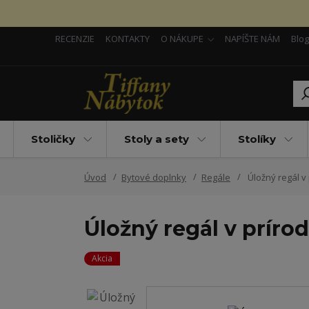
RECENZIE
KONTAKTY
O NÁKUPE
NAPÍŠTE NÁM
Blog
Stoličky
Stoly a sety
Stolíky
Úvod
Bytové doplnky
Regále
Úložný regál v 
Úložný regál v prírod
Akcia