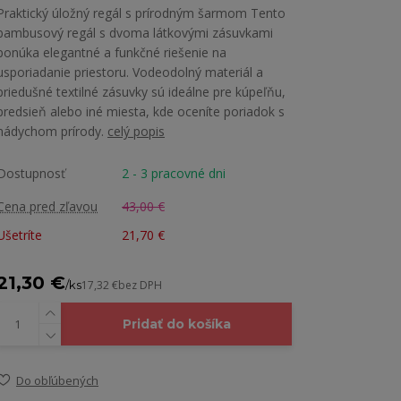
Praktický úložný regál s prírodným šarmom Tento
bambusový regál s dvoma látkovými zásuvkami
ponúka elegantné a funkčné riešenie na
usporiadanie priestoru. Vodeodolný materiál a
priedušné textilné zásuvky sú ideálne pre kúpeľňu,
predsieň alebo iné miesta, kde oceníte poriadok s
nádychom prírody.
celý popis
Dostupnosť
2 - 3 pracovné dni
Cena pred zľavou
43,00 €
Ušetríte
21,70 €
21,30 €
/
ks
17,32 €
bez DPH
Pridať do košíka
Do obľúbených