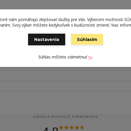
ktoré nám pomáhajú zlepšovať služby pre Vás. Výberom možnosti S
ívaním. Svoj výber môžete kedykoľvek v budúcnosti zmeniť. Viac infor
Nastavenia
Súhlasím
Súhlas môžete odmietnuť
tu
.
GOOGLE RECENZIE ZÁKAZNÍKOV