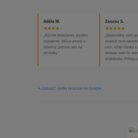
Adéla M.
Zsuzsu S.
„Rýchle doručenie, poctivo
„Maximálne som sp
zabalené. Stôl je pevný a
dvakrát som objedn
stabilný, presne ako na
nich. Vždy všetko v
obrázku.“
dostala som čo so
očakávala. Prístup
majiteľa super, obj
vybavená rýchlo a 
problémov. Vrele o
➔ Zobraziť všetky recenzie na Google