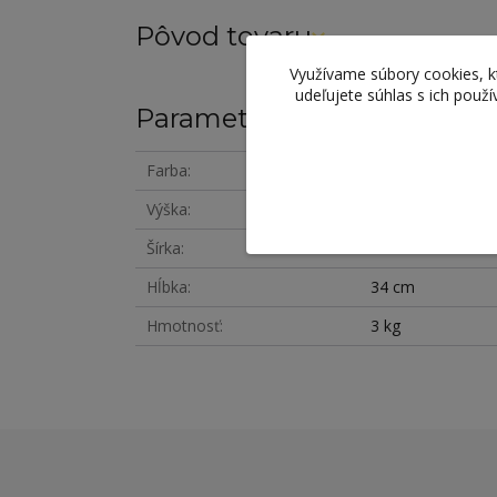
Pôvod tovaru
Využívame súbory cookies, 
udeľujete súhlas s ich použ
Parametre
Farba
prírodná
Výška
78 cm
Šírka
34 cm
Hĺbka
34 cm
Hmotnosť
3 kg