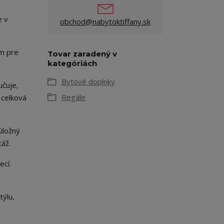
e v
obchod@nabytoktiffany.sk
ým pre
Tovar zaradený v
kategóriách
Bytové doplnky
učuje,
Regále
 celková
úložný
áž.
ecí.
týlu,