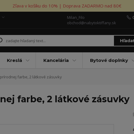
Zľava v košíku do 10% | Doprava ZADARMO nad 80€
Milan_Filo
obchod@nabytoktiffany.sk
Hľada
Kreslá
Kancelária
Bytové doplnky
prírodnej farbe, 2 látkové zásuvky
nej farbe, 2 látkové zásuvky