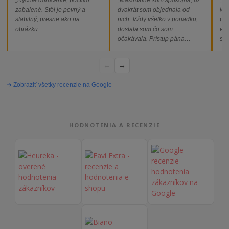
„Rýchle doručenie, poctivo
„Maximálne som spokojná, už
„So
zabalené. Stôl je pevný a
dvakrát som objednala od
jed
stabilný, presne ako na
nich. Vždy všetko v poriadku,
pod
obrázku.“
dostala som čo som
ext
očakávala. Prístup pána
som
majiteľa super, objednávka
od
vybavená rýchlo a bez
←
→
problémov. Vrele odporúčam!“
➔ Zobraziť všetky recenzie na Google
HODNOTENIA A RECENZIE