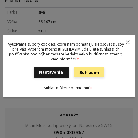
Farba
sivá
Výška
86-107 cm
Šírka
51 cm
Hĺbka
37 cm
Využívame súbory cookies, ktoré nám pomáhajú zlepšovať služby
pre Vás. Výberom možnosti SÚHLASÍM udeľujete súhlas s ich
Hmotnosť
9 kg
používaním. Svoj výber môžete kedykoľvek v budúcnosti zmeniť.
Viac informácií
tu
Nohy
kov
Nosnosť
100 kg
Nastavenia
Súhlasím
Sedák
látka
Výška sedu
62-82 cm
Súhlas môžete odmietnuť
tu
.
Kontakt
Milan Filo s.r.o. Liptovský Ján, Na ostrove 57/15
0905 430 367