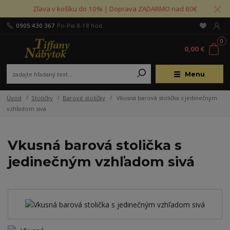
Zľava v košíku do 10% | Doprava ZADARMO nad 80€
0905 430 367
Po-Pia 8-18 hod.
0
0,00 €
Menu
Úvod
Stoličky
Barové stoličky
Vkusná barová stolička s jedinečným
vzhľadom sivá
Vkusná barová stolička s
jedinečným vzhľadom sivá