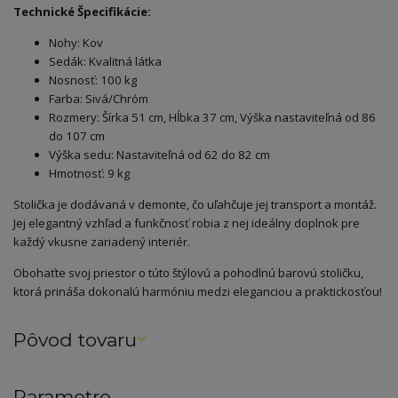
Technické Špecifikácie:
Nohy: Kov
Sedák: Kvalitná látka
Nosnosť: 100 kg
Farba: Sivá/Chróm
Rozmery: Šírka 51 cm, Hĺbka 37 cm, Výška nastaviteľná od 86
do 107 cm
Výška sedu: Nastaviteľná od 62 do 82 cm
Hmotnosť: 9 kg
Stolička je dodávaná v demonte, čo uľahčuje jej transport a montáž.
Jej elegantný vzhľad a funkčnosť robia z nej ideálny doplnok pre
každý vkusne zariadený interiér.
Obohaťte svoj priestor o túto štýlovú a pohodlnú barovú stoličku,
ktorá prináša dokonalú harmóniu medzi eleganciou a praktickosťou!
Pôvod tovaru
Parametre