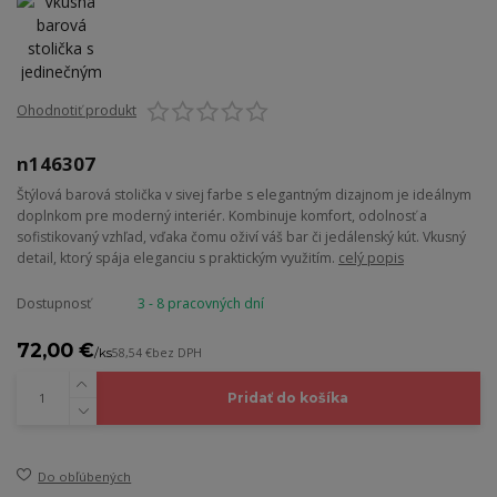
Ohodnotiť produkt
n146307
Štýlová barová stolička v sivej farbe s elegantným dizajnom je ideálnym
doplnkom pre moderný interiér. Kombinuje komfort, odolnosť a
sofistikovaný vzhľad, vďaka čomu oživí váš bar či jedálenský kút. Vkusný
detail, ktorý spája eleganciu s praktickým využitím.
celý popis
Dostupnosť
3 - 8 pracovných dní
72,00 €
/
ks
58,54 €
bez DPH
Pridať do košíka
Do obľúbených