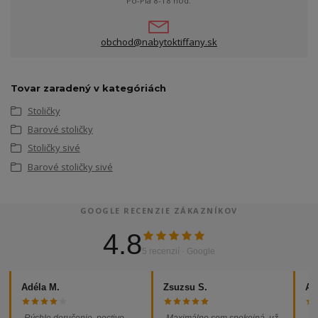
Po-Pia 8-18 hod.
obchod@nabytoktiffany.sk
Tovar zaradený v kategóriách
Stoličky
Barové stoličky
Stoličky sivé
Barové stoličky sivé
GOOGLE RECENZIE ZÁKAZNÍKOV
4.8
5 recenzií · Google
Adéla M.
Zsuzsu S.
Al