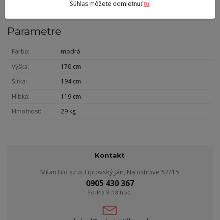
Súhlas môžete odmietnuť
tu
.
Parametre
Farba
modrá
Výška
170 cm
Šírka
194 cm
Hĺbka
119 cm
Hmotnosť
29 kg
Kontakt
Milan Filo s.r.o. Liptovský Ján, Na ostrove 57/15
0905 430 367
Po-Pia 8-18 hod.