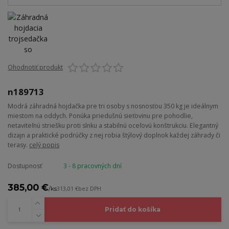
Ohodnotiť produkt
n189713
Modrá záhradná hojdačka pre tri osoby s nosnosťou 350 kg je ideálnym
miestom na oddych. Ponúka priedušnú sieťovinu pre pohodlie,
netaviteľnú striešku proti slnku a stabilnú oceľovú konštrukciu. Elegantný
dizajn a praktické podrúčky z nej robia štýlový doplnok každej záhrady či
terasy.
celý popis
Dostupnosť
3 - 8 pracovných dní
385,00 €
/
ks
313,01 €
bez DPH
Pridať do košíka