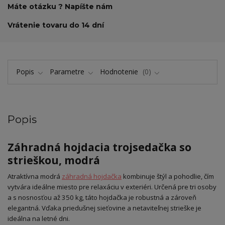
Máte otázku ? Napíšte nám
Vrátenie tovaru do 14 dní
Popis
Parametre
Hodnotenie
0
Popis
Záhradná hojdacia trojsedačka so
strieškou, modrá
Atraktívna modrá
záhradná hojdačka
kombinuje štýl a pohodlie, čím
vytvára ideálne miesto pre relaxáciu v exteriéri. Určená pre tri osoby
a s nosnosťou až 350 kg, táto hojdačka je robustná a zároveň
elegantná. Vďaka priedušnej sieťovine a netaviteľnej strieške je
ideálna na letné dni.