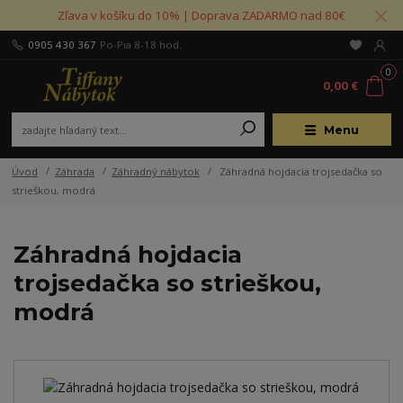
Zľava v košíku do 10% | Doprava ZADARMO nad 80€
0905 430 367
Po-Pia 8-18 hod.
0
0,00 €
Menu
Úvod
Záhrada
Záhradný nábytok
Záhradná hojdacia trojsedačka so
strieškou, modrá
Záhradná hojdacia
trojsedačka so strieškou,
modrá