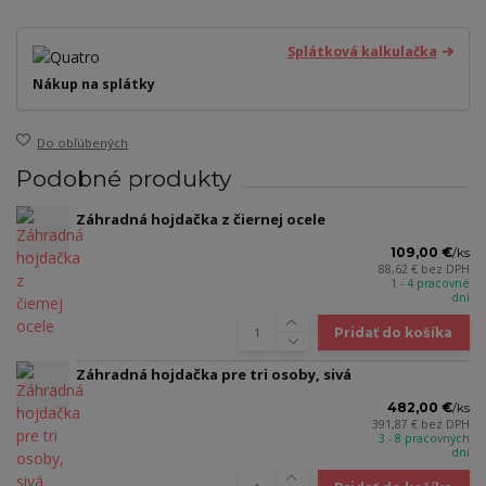
Splátková kalkulačka
Nákup na splátky
Do obľúbených
Podobné produkty
Záhradná hojdačka z čiernej ocele
109,00 €
/
ks
88,62 €
bez DPH
1 - 4 pracovné
dni
Pridať do košíka
Záhradná hojdačka pre tri osoby, sivá
482,00 €
/
ks
391,87 €
bez DPH
3 - 8 pracovných
dní