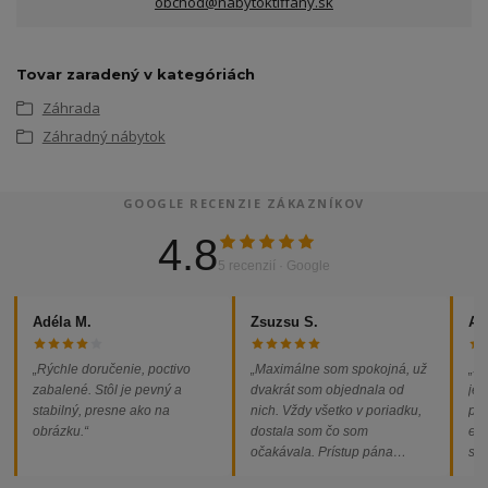
obchod@nabytoktiffany.sk
Tovar zaradený v kategóriách
Záhrada
Záhradný nábytok
GOOGLE RECENZIE ZÁKAZNÍKOV
4.8
5 recenzií · Google
Adéla M.
Zsuzsu S.
Al
„Rýchle doručenie, poctivo
„Maximálne som spokojná, už
„So
zabalené. Stôl je pevný a
dvakrát som objednala od
jed
stabilný, presne ako na
nich. Vždy všetko v poriadku,
pod
obrázku.“
dostala som čo som
ext
očakávala. Prístup pána
som
majiteľa super, objednávka
od