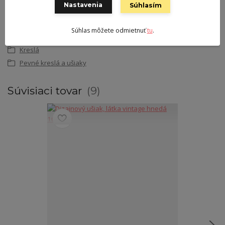
obchod@nabytoktiffany.sk
Nastavenia
Súhlasím
Súhlas môžete odmietnuť
tu
.
Tovar zaradený v kategóriách
Kreslá
Pevné kreslá a ušiaky
Súvisiaci tovar
9