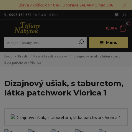
Zľava v košíku do 10% | Doprava ZADARMO nad 80€
0905 430 367
Po-Pia 8-18 hod.
0
0,00 €
Menu
Úvod
Kreslá
Pevné kreslá a ušiaky
Dizajnový ušiak, s taburetom,
látka patchwork Viorica 1
Dizajnový ušiak, s taburetom,
látka patchwork Viorica 1