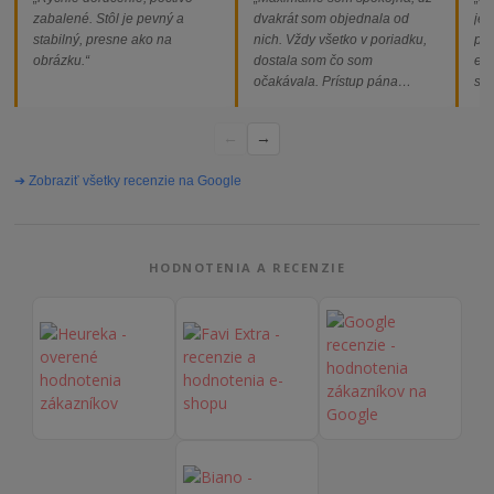
zabalené. Stôl je pevný a
dvakrát som objednala od
jed
stabilný, presne ako na
nich. Vždy všetko v poriadku,
pod
obrázku.“
dostala som čo som
ext
očakávala. Prístup pána
som
majiteľa super, objednávka
od
vybavená rýchlo a bez
←
→
problémov. Vrele odporúčam!“
➔ Zobraziť všetky recenzie na Google
HODNOTENIA A RECENZIE