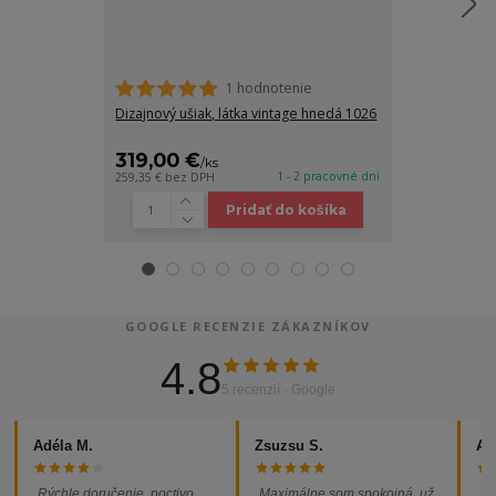
1 hodnotenie
Dizajnový ušia
Dizajnový ušiak, látka vintage hnedá 1026
319,00 €
319,00 €
/
ks
/
1 - 2 pracovné dni
259,35 €
bez DPH
259,35 €
bez D
Pridať do košíka
GOOGLE RECENZIE ZÁKAZNÍKOV
4.8
5 recenzií · Google
Adéla M.
Zsuzsu S.
Al
„Rýchle doručenie, poctivo
„Maximálne som spokojná, už
„So