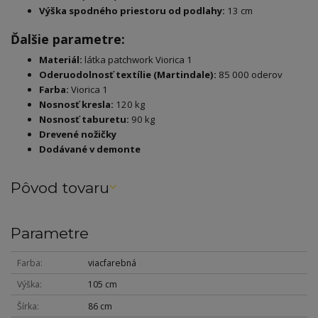
Výška spodného priestoru od podlahy:
13 cm
Ďalšie parametre:
Materiál:
látka patchwork Viorica 1
Oderuodolnosť textílie (Martindale):
85 000 oderov
Farba:
Viorica 1
Nosnosť kresla:
120 kg
Nosnosť taburetu:
90 kg
Drevené nožičky
Dodávané v demonte
Pôvod tovaru
Parametre
Farba
viacfarebná
Výška
105 cm
Šírka
86 cm