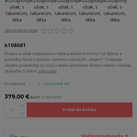
Ohodnotiť produkt
k108681
Dizajnový ušiak s taburetom v látke patchwork Viorica 1 je štýlový a
pohodlný kúsok s vysokou opierkou a bočnými „ušiakmi“. Poskytuje
ideálne podmienky na relax a vďaka výraznému dizajnu zaujme v každej
obývačke či čitárni.
celý popis
Dostupnosť
1 - 2 pracovné dni
379,00 €
/
ks
308,13 €
bez DPH
Pridať do košíka
Splátková kalkulačka