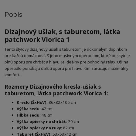
Popis
Dizajnový ušiak, s taburetom, látka
patchwork Viorica 1
Tento štýlový dizajnový ušiak s taburetom je dokonalým doplnkom
pre každú domácnosť. S jeho masívnym operadlom, ktoré poskytuje
plnú oporu pre chrbát a hlavu, je ideálny pre pohodlný relax. Uši na
operadle ponúkajú ďalšiu oporu pre hlavu, čím zaručujú maximálny
komfort.
Rozmery Dizajnového kresla-ušiak s
taburetom, látka patchwork Viorica 1:
Kreslo (ŠxHxV):
86x82x105 cm
Výška sedu:
42 cm
Hĺbka sedu:
48 cm
Výška opierky na chrbát:
70 cm
Výška opierky na ruky:
62 cm
Taburet (ŠxHxV):
53x53x42 cm