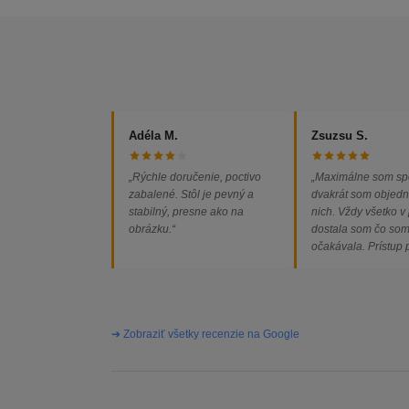
Adéla M.
Zsuzsu S.
„Rýchle doručenie, poctivo
„Maximálne som sp
zabalené. Stôl je pevný a
dvakrát som objedn
stabilný, presne ako na
nich. Vždy všetko v
obrázku.“
dostala som čo so
očakávala. Prístup
majiteľa super, obj
vybavená rýchlo a 
problémov. Vrele o
➔ Zobraziť všetky recenzie na Google