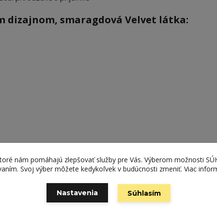
m dizajnom, smaragdová Velvet látka:
ktoré nám pomáhajú zlepšovať služby pre Vás. Výberom možnosti S
ívaním. Svoj výber môžete kedykoľvek v budúcnosti zmeniť. Viac infor
Nastavenia
Súhlasím