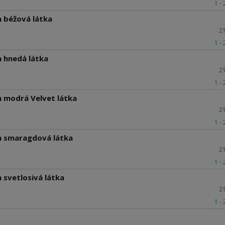
1 -
m béžová látka
2
1 -
m hnedá látka
2
1 -
m modrá Velvet látka
2
1 -
m smaragdová látka
2
1 -
 svetlosivá látka
2
1 -