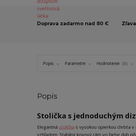
Doprava zadarmo nad 80 €
Zľava
Popis
Parametre
Hodnotenie
0
Popis
Stolička s jednoduchým di
Elegantná
stolička
s vysokou opierkou chrbta v
vzhľadom. Stabilný kovový rám vo farbe dub pô