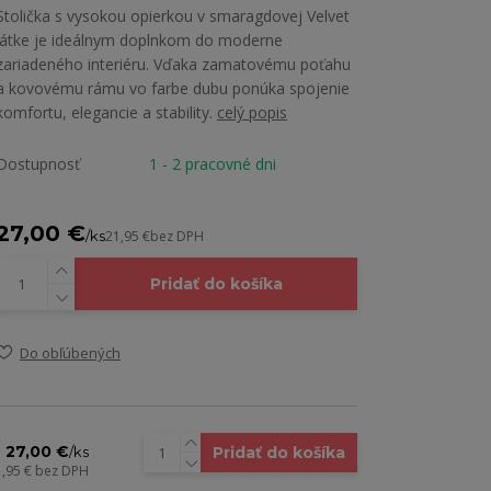
Stolička s vysokou opierkou v smaragdovej Velvet
látke je ideálnym doplnkom do moderne
zariadeného interiéru. Vďaka zamatovému poťahu
a kovovému rámu vo farbe dubu ponúka spojenie
komfortu, elegancie a stability.
celý popis
Dostupnosť
1 - 2 pracovné dni
27,00 €
/
ks
21,95 €
bez DPH
Pridať do košíka
Do obľúbených
27,00 €
Pridať do košíka
/
ks
1,95 €
bez DPH