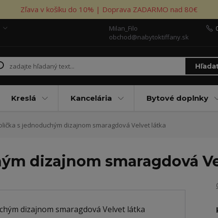
Zľava v košíku do 10% | Doprava ZADARMO nad 80€
Milan_Filo
obchod@nabytoktiffany.sk
Hľada
Kreslá
Kancelária
Bytové doplnky
olička s jednoduchým dizajnom smaragdová Velvet látka
hým dizajnom smaragdová Ve