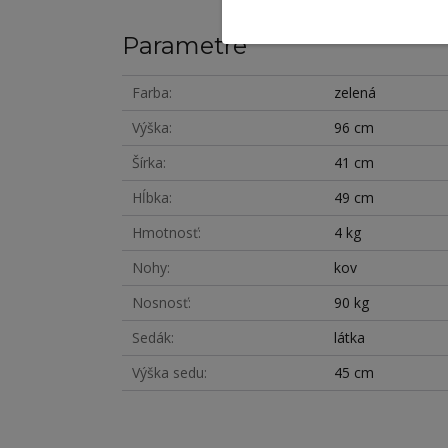
Parametre
Farba
zelená
Výška
96 cm
Šírka
41 cm
Hĺbka
49 cm
Hmotnosť
4 kg
Nohy
kov
Nosnosť
90 kg
Sedák
látka
Výška sedu
45 cm