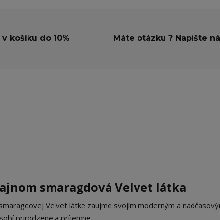
 v košíku do 10%
Máte otázku ? Napíšte n
zajnom smaragdová Velvet látka
 smaragdovej Velvet látke zaujme svojím moderným a nadčasov
sobí prirodzene a príjemne