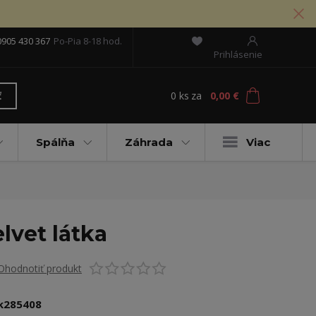
0905 430 367
Po-Pia 8-18 hod.
Prihlásenie
0
ks
za
0,00 €
ť
Spálňa
Záhrada
Viac
lvet látka
Ohodnotiť produkt
k285408