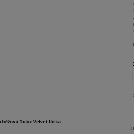
 béžová Dulux Velvet látka
2