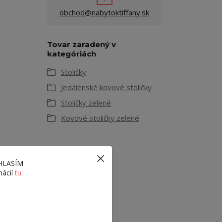
obchod@nabytoktiffany.sk
Tovar zaradený v
kategóriách
Stoličky
Jedálenské kovové stoličky
Stoličky zelené
Kovové stoličky zelené
ÚHLASÍM
mácií
tu