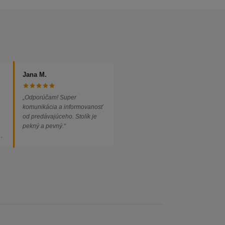
Jana M.
„Odporúčam! Super
komunikácia a informovanosť
od predávajúceho. Stolík je
pekný a pevný.“
ed