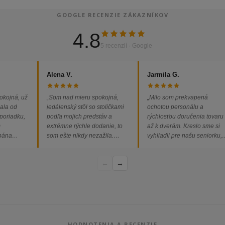
GOOGLE RECENZIE ZÁKAZNÍKOV
4.8
5 recenzií · Google
Alena V.
Jarmila G.
okojná, už
„Som nad mieru spokojná,
„Milo som prekvapená
ala od
jedálenský stôl so stoličkami
ochotou personálu a
 poriadku,
podľa mojich predstáv a
rýchlosťou doručenia tovaru
m
extrémne rýchle dodanie, to
až k dverám. Kreslo sme si
 pána
som ešte nikdy nezažila.
vyhliadli pre našu seniorku,
ednávka
Určite odporúčam každému.“
nakoľko má kreslo vysoký s
bez
a pre vstávanie je to oveľa
←
→
dporúčam!“
ľahšie.“
HODNOTENIA A RECENZIE