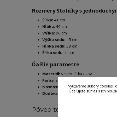
Rozmery Stoličky s jednoduchý
Šírka:
41 cm
Hĺbka:
49 cm
Výška:
96 cm
Výška sedu:
45 cm
Hĺbka sedu:
39 cm
Šírka sedu:
41 cm
Ďalšie parametre:
Materiál:
Velvet látka / kov
Farba:
smaragdová / dub
Využívame súbory cookies, 
Nosnosť:
90 kg
udeľujete súhlas s ich použ
Dodávaná v demonte
Pôvod tovaru