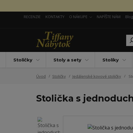
RECENZIE
KONTAKTY
O NÁKUPE
NAPÍŠTE NÁM
Blog
Stoličky
Stoly a sety
Stolíky
Úvod
Stoličky
Jedálenské kovové stoličky
St
Stolička s jednoduc