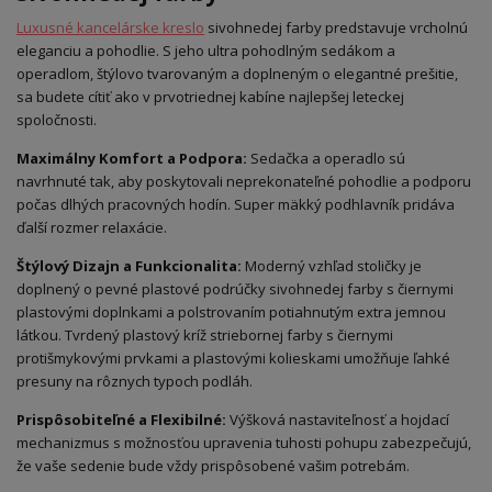
Luxusné kancelárske kreslo
sivohnedej farby predstavuje vrcholnú
eleganciu a pohodlie. S jeho ultra pohodlným sedákom a
operadlom, štýlovo tvarovaným a doplneným o elegantné prešitie,
sa budete cítiť ako v prvotriednej kabíne najlepšej leteckej
spoločnosti.
Maximálny Komfort a Podpora:
Sedačka a operadlo sú
navrhnuté tak, aby poskytovali neprekonateľné pohodlie a podporu
počas dlhých pracovných hodín. Super mäkký podhlavník pridáva
ďalší rozmer relaxácie.
Štýlový Dizajn a Funkcionalita:
Moderný vzhľad stoličky je
doplnený o pevné plastové podrúčky sivohnedej farby s čiernymi
plastovými doplnkami a polstrovaním potiahnutým extra jemnou
látkou. Tvrdený plastový kríž striebornej farby s čiernymi
protišmykovými prvkami a plastovými kolieskami umožňuje ľahké
presuny na rôznych typoch podláh.
Prispôsobiteľné a Flexibilné:
Výšková nastaviteľnosť a hojdací
mechanizmus s možnosťou upravenia tuhosti pohupu zabezpečujú,
že vaše sedenie bude vždy prispôsobené vašim potrebám.