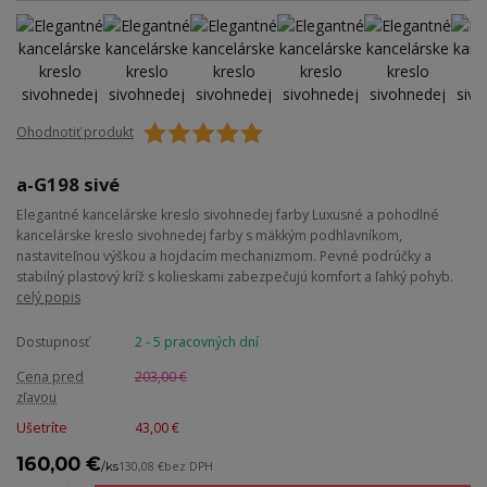
Ohodnotiť produkt
a-G198 sivé
Elegantné kancelárske kreslo sivohnedej farby Luxusné a pohodlné
kancelárske kreslo sivohnedej farby s mäkkým podhlavníkom,
nastaviteľnou výškou a hojdacím mechanizmom. Pevné podrúčky a
stabilný plastový kríž s kolieskami zabezpečujú komfort a ľahký pohyb.
celý popis
Dostupnosť
2 - 5 pracovných dní
Cena pred
203,00 €
zľavou
Ušetríte
43,00 €
160,00 €
/
ks
130,08 €
bez DPH