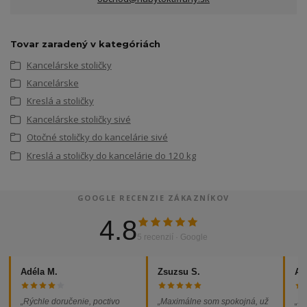
Tovar zaradený v kategóriách
Kancelárske stoličky
Kancelárske
Kreslá a stoličky
Kancelárske stoličky sivé
Otočné stoličky do kancelárie sivé
Kreslá a stoličky do kancelárie do 120 kg
GOOGLE RECENZIE ZÁKAZNÍKOV
4.8
5 recenzií · Google
Adéla M.
Zsuzsu S.
Al
„Rýchle doručenie, poctivo
„Maximálne som spokojná, už
„So