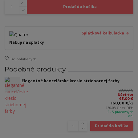
Pridať do košíka
Splátková kalkulačka
Nákup na splátky
Do obľúbených
Podobné produkty
Elegantné kancelárske kreslo striebornej farby
203,00 €
Ušetríte
43,00 €
160,00 €
/
ks
130,08 €
bez DPH
2 - 5 pracovných
dní
Pridať do košíka