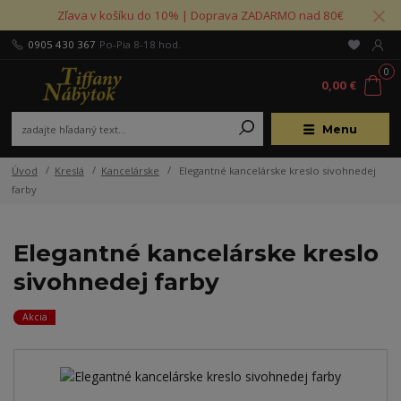
Zľava v košíku do 10% | Doprava ZADARMO nad 80€
0905 430 367
Po-Pia 8-18 hod.
0
0,00 €
Menu
Úvod
Kreslá
Kancelárske
Elegantné kancelárske kreslo sivohnedej
farby
Elegantné kancelárske kreslo
sivohnedej farby
Akcia