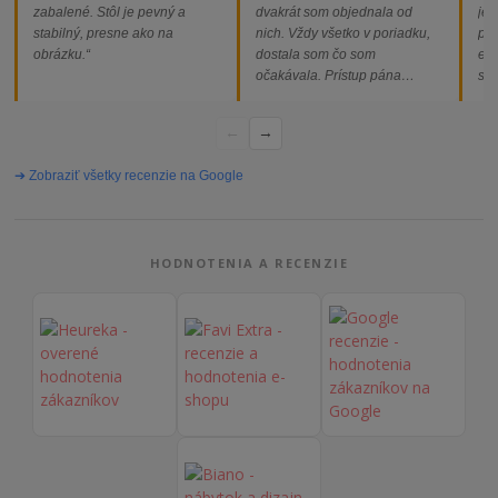
zabalené. Stôl je pevný a
dvakrát som objednala od
jed
stabilný, presne ako na
nich. Vždy všetko v poriadku,
pod
obrázku.“
dostala som čo som
ext
očakávala. Prístup pána
som
majiteľa super, objednávka
od
vybavená rýchlo a bez
←
→
problémov. Vrele odporúčam!“
➔ Zobraziť všetky recenzie na Google
HODNOTENIA A RECENZIE