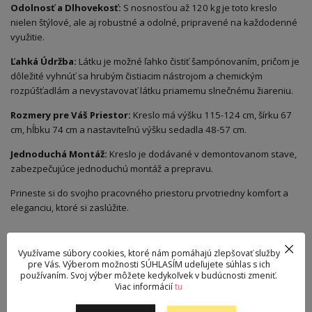
Odolnosť a Dlhovekosť:
S nosnosťou až 120 kg je toto kreslo
nielen štýlové, ale aj robustné a odolné, pripravené na každodenné
využitie.
Ľahká Údržba:
Látku je možné ľahko čistiť šampónovaním, pričom je
dôležité vyhnúť sa hrubým čistiacim nástrojom a chemickým
rozpúšťadlám a nevystavovať látku priamemu slnečnému žiareniu.
Rozmery pre Váš Priestor:
Kreslo má výšku 115-124 cm, šírku 67
cm, hĺbku 74 cm a nastaviteľnú výšku sedadla 48-57 cm.
Jednoduchá Montáž:
Kreslo je dodávané v demontovanom stave,
zabezpečujúce jednoduchú montáž a prepravu.
Prineste si do svojho pracovného priestoru prvotriedny komfort a
eleganciu, ktoré si zaslúžite.
Pôvod tovaru
Využívame súbory cookies, ktoré nám pomáhajú zlepšovať služby
pre Vás. Výberom možnosti SÚHLASÍM udeľujete súhlas s ich
používaním. Svoj výber môžete kedykoľvek v budúcnosti zmeniť.
Viac informácií
tu
Parametre