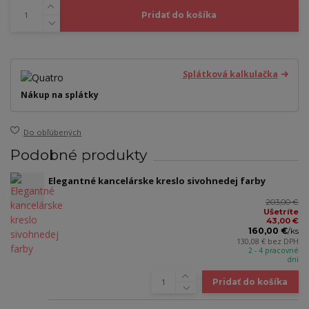
Pridať do košíka
Splátková kalkulačka
Nákup na splátky
Do obľúbených
Podobné produkty
Elegantné kancelárske kreslo sivohnedej farby
203,00 €
Ušetríte
43,00 €
160,00 €
/
ks
130,08 €
bez DPH
2 - 4 pracovné
dni
Pridať do košíka