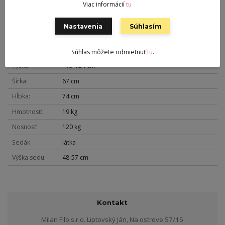
Viac informácií
tu
Nastavenia
Súhlasím
Parametre
Farba
strieborná
Súhlas môžete odmietnuť
tu
.
Výška
115-124 cm
Šírka
67 cm
Hĺbka
74 cm
Hmotnosť
19 kg
Nosnosť
120 kg
Sedák
látka
Výška sedu
48-57 cm
Kontakt
Milan Filo s.r.o. Liptovský Ján, Na ostrove 57/15