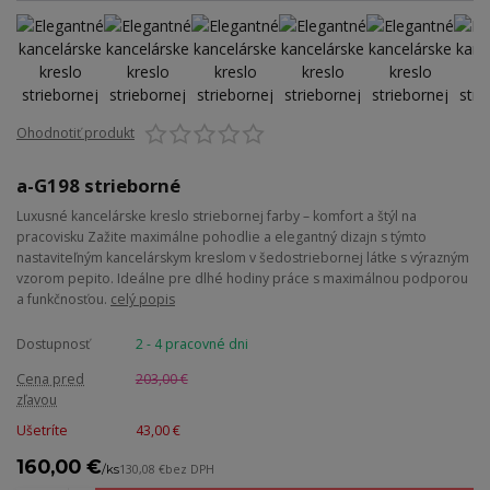
Ohodnotiť produkt
a-G198 strieborné
Luxusné kancelárske kreslo striebornej farby – komfort a štýl na
pracovisku Zažite maximálne pohodlie a elegantný dizajn s týmto
nastaviteľným kancelárskym kreslom v šedostriebornej látke s výrazným
vzorom pepito. Ideálne pre dlhé hodiny práce s maximálnou podporou
a funkčnosťou.
celý popis
Dostupnosť
2 - 4 pracovné dni
Cena pred
203,00 €
zľavou
Ušetríte
43,00 €
160,00 €
/
ks
130,08 €
bez DPH