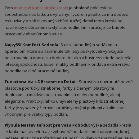
Toto
moderné kancelárske kreslo
je obalené pololesklou
šedostriebornou látkou s výrazným vzorom pepito, čo mu dodáva
exkluzívny a sofistikovaný vzhľad. Každý detail tohto kresla bol
navrhnutý s dôrazom na štýl a pohodlie, čím zaručuje, že budete
pracovať v absolútnom luxuse.
Najvyšší Komfort Sedadla:
S ultra pohodlným sedákom a
operadlom, ktoré sú navrhnuté tak, aby poskytovali vynikajúce
polstrovanie a oporu, sa budete cítiť ako v business triede najlepšej
leteckej spoločnosti. Super mäkký podhlavník pridáva extra vrstvu
pohodlia na dlhé pracovné hodiny.
Funkcionalita s Dôrazom na Detail:
Starostlivo navrhnuté pevné
plastové podrúčky striebornej farby s čiernymi plastovými
doplnkami a mäkkým polstrovaním sú nielen pohodlné, ale aj
elegantné. Praktický, ľahko umývateľný plastový kríž striebornej
farby je vybavený čiernymi protišmykovými prvkami a kolieskami
vhodnými pre všetky typy podláh.
Plynulá Nastaviteľnosť pre Vašu Pohodu:
Výška sedadla kresla
je ľahko nastaviteľná a je vybavená hojdacím mechanizmom, ktorý
môžete upraviť na požadovanú tuhosť. To všetko zabezpečuje, že si