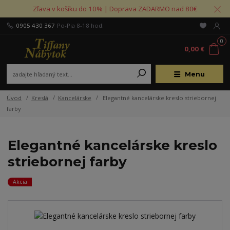
Zľava v košíku do 10% | Doprava ZADARMO nad 80€
0905 430 367
Po-Pia 8-18 hod.
0
0,00 €
Menu
Úvod
Kreslá
Kancelárske
Elegantné kancelárske kreslo striebornej
farby
Elegantné kancelárske kreslo
striebornej farby
Akcia