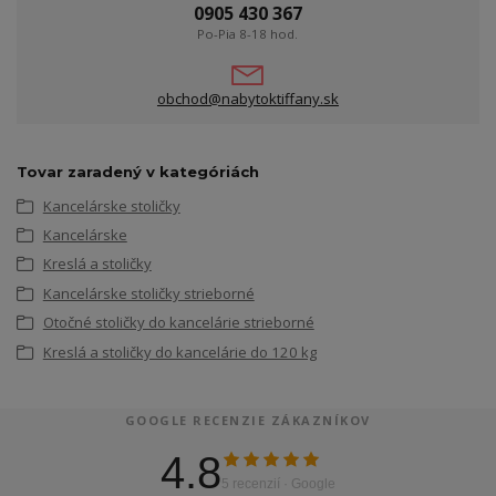
0905 430 367
Po-Pia 8-18 hod.
obchod@nabytoktiffany.sk
Tovar zaradený v kategóriách
Kancelárske stoličky
Kancelárske
Kreslá a stoličky
Kancelárske stoličky strieborné
Otočné stoličky do kancelárie strieborné
Kreslá a stoličky do kancelárie do 120 kg
GOOGLE RECENZIE ZÁKAZNÍKOV
4.8
5 recenzií · Google