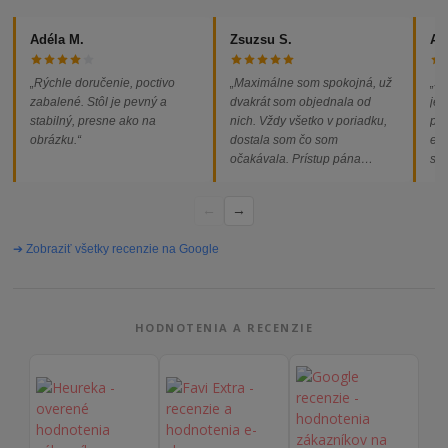
Adéla M.
Zsuzsu S.
Al
„Rýchle doručenie, poctivo
„Maximálne som spokojná, už
„So
zabalené. Stôl je pevný a
dvakrát som objednala od
jed
stabilný, presne ako na
nich. Vždy všetko v poriadku,
pod
obrázku.“
dostala som čo som
ext
očakávala. Prístup pána
som
majiteľa super, objednávka
od
vybavená rýchlo a bez
←
→
problémov. Vrele odporúčam!“
➔ Zobraziť všetky recenzie na Google
HODNOTENIA A RECENZIE