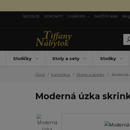
RECENZIE
KONTAKTY
O NÁKUPE
NAPÍŠTE NÁM
Blog
Stoličky
Stoly a sety
Stolíky
Úvod
Kancelária
Skrine a skrinky
Moderná úz
Moderná úzka skrinka