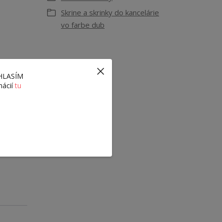
Skrine a skrinky do kancelárie
vo farbe dub
ÚHLASÍM
mácií
tu