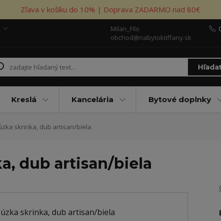
Zľava v košíku do 10% | Doprava ZADARMO nad 80€
Milan_Filo
obchod@nabytoktiffany.sk
Hľada
Kreslá
Kancelária
Bytové doplnky
ka skrinka, dub artisan/biela
, dub artisan/biela