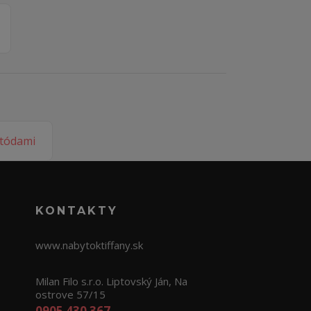
KONTAKTY
www.nabytoktiffany.sk
Milan Filo s.r.o. Liptovský Ján, Na
ostrove 57/15
0905 430 367