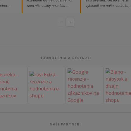
m
extrémne rýchle dodanie, to
až k dverám. Kreslo sme si
 pána
som ešte nikdy nezažila.
vyhliadli pre našu seniorku,
ednávka
Určite odporúčam každému.“
nakoľko má kreslo vysoký s
bez
a pre vstávanie je to oveľa
←
→
dporúčam!“
ľahšie.“
HODNOTENIA A RECENZIE
NAŠI PARTNERI