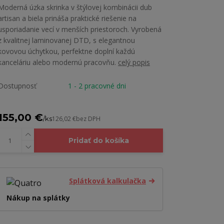
Moderná úzka skrinka v štýlovej kombinácii dub
artisan a biela prináša praktické riešenie na
usporiadanie vecí v menších priestoroch. Vyrobená
z kvalitnej laminovanej DTD, s elegantnou
kovovou úchytkou, perfektne doplní každú
kanceláriu alebo modernú pracovňu.
celý popis
Dostupnosť
1 - 2 pracovné dni
155,00 €
/
ks
126,02 €
bez DPH
Pridať do košíka
Splátková kalkulačka
Nákup na splátky