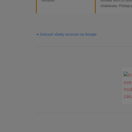
obrázku.“
dostala som čo so
očakávala. Prístup
majiteľa super, obj
vybavená rýchlo a 
problémov. Vrele o
➔ Zobraziť všetky recenzie na Google