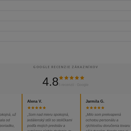
GOOGLE RECENZIE ZÁKAZNÍKOV
4.8
5 recenzií · Google
Alena V.
Jarmila G.
okojná, už
„Som nad mieru spokojná,
„Milo som prekvapená
ala od
jedálenský stôl so stoličkami
ochotou personálu a
 poriadku,
podľa mojich predstáv a
rýchlosťou doručenia tovaru