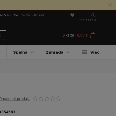
0905 430 367
Po-Pia 8-18 hod.
Prihlásenie
0
ks
za
0,00 €
ť
Spálňa
Záhrada
Viac
Ohodnotiť produkt
k354583