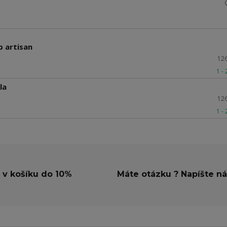
b artisan
12
1 -
la
12
1 -
 v košíku do 10%
Máte otázku ? Napíšte n