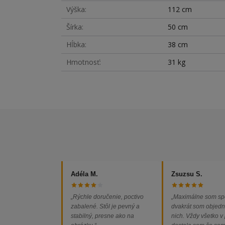
Výška
112 cm
Šírka
50 cm
Hĺbka
38 cm
Hmotnosť
31 kg
Adéla M.
Zsuzsu S.
„Rýchle doručenie, poctivo
„Maximálne som sp
zabalené. Stôl je pevný a
dvakrát som objedn
stabilný, presne ako na
nich. Vždy všetko v