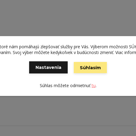
tka
ktoré nám pomáhajú zlepšovať služby pre Vás. Výberom možnosti S
ívaním. Svoj výber môžete kedykoľvek v budúcnosti zmeniť. Viac infor
Nastavenia
Súhlasím
to skrinky ideálny doplnok do každej modernej domácnosti
Súhlas môžete odmietnuť
tu
.