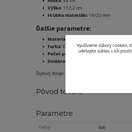
Hĺbka:
38 cm
Výška:
112,2 cm
Hrúbka materiálu:
16/22 mm
Ďalšie parametre:
Materiál:
Laminovaná DTD, kovová úchy
Využívame súbory cookies, 
Farba:
Dub artisan / biela
udeľujete súhlas s ich použ
Počet políc:
2
Dodávané v demonte
Štýlový dizajn a praktické členenie robia z tej
Pôvod tovaru
Parametre
Farba
dub