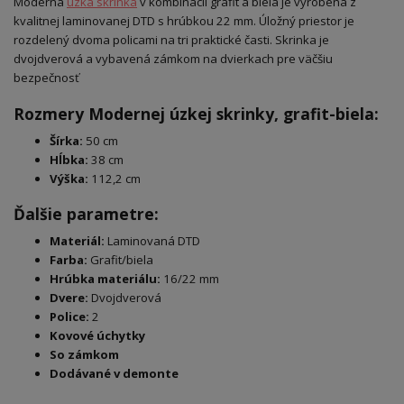
Moderná
úzka skrinka
v kombinácii grafit a biela je vyrobená z
kvalitnej laminovanej DTD s hrúbkou 22 mm. Úložný priestor je
rozdelený dvoma policami na tri praktické časti. Skrinka je
dvojdverová a vybavená zámkom na dvierkach pre väčšiu
bezpečnosť
Rozmery Modernej úzkej skrinky, grafit-biela:
Šírka:
50 cm
Hĺbka:
38 cm
Výška:
112,2 cm
Ďalšie parametre:
Materiál:
Laminovaná DTD
Farba:
Grafit/biela
Hrúbka materiálu:
16/22 mm
Dvere:
Dvojdverová
Police:
2
Kovové úchytky
So zámkom
Dodávané v demonte