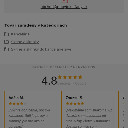
obchod@nabytoktiffany.sk
Tovar zaradený v kategóriách
Kancelária
Skrine a skrinky
Skrine a skrinky do kancelárie sivé
GOOGLE RECENZIE ZÁKAZNÍKOV
4.8
5 recenzií · Google
Adéla M.
Zsuzsu S.
Al
„Rýchle doručenie, poctivo
„Maximálne som spokojná, už
„So
zabalené. Stôl je pevný a
dvakrát som objednala od
jed
stabilný, presne ako na
nich. Vždy všetko v poriadku,
pod
obrázku.“
dostala som čo som
ext