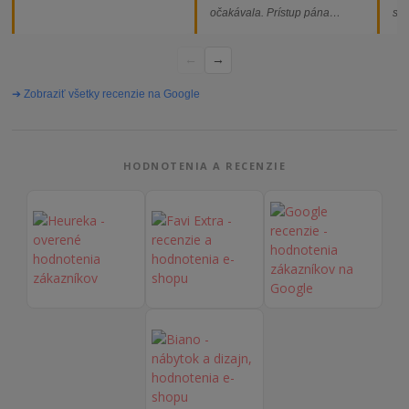
očakávala. Prístup pána
som
majiteľa super, objednávka
od
vybavená rýchlo a bez
←
→
problémov. Vrele odporúčam!“
➔ Zobraziť všetky recenzie na Google
HODNOTENIA A RECENZIE