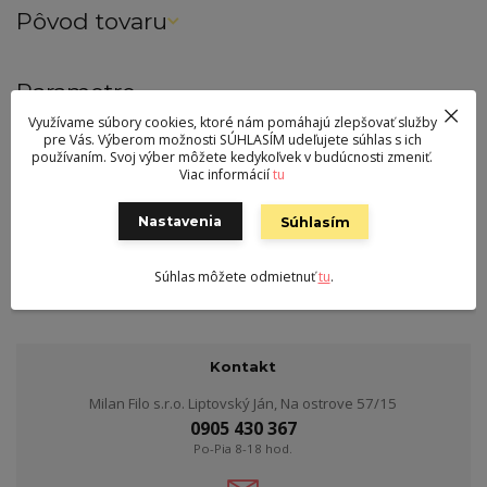
Pôvod tovaru
Parametre
Využívame súbory cookies, ktoré nám pomáhajú zlepšovať služby
Farba
sivá
pre Vás. Výberom možnosti SÚHLASÍM udeľujete súhlas s ich
používaním. Svoj výber môžete kedykoľvek v budúcnosti zmeniť.
Výška
112 cm
Viac informácií
tu
Šírka
50 cm
Nastavenia
Súhlasím
Hĺbka
38 cm
Hmotnosť
31 kg
Súhlas môžete odmietnuť
tu
.
Kontakt
Milan Filo s.r.o. Liptovský Ján, Na ostrove 57/15
0905 430 367
Po-Pia 8-18 hod.