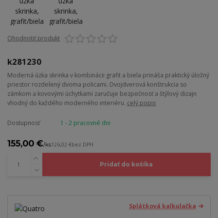
Ohodnotiť produkt
k281230
Moderná úzka skrinka v kombinácii grafit a biela prináša praktický úložný
priestor rozdelený dvoma policami. Dvojdverová konštrukcia so
zámkom a kovovými úchytkami zaručuje bezpečnosť a štýlový dizajn
vhodný do každého moderného interiéru.
celý popis
Dostupnosť
1 - 2 pracovné dni
155,00 €
/
ks
126,02 €
bez DPH
Pridať do košíka
Splátková kalkulačka