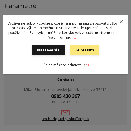
Parametre
Farba
sivá
Využívame súbory cookies, ktoré nám pomáhajú zlepšovať služby
Výška
218 cm
pre Vás. Výberom možnosti SÚHLASÍM udeľujete súhlas s ich
používaním. Svoj výber môžete kedykoľvek v budúcnosti zmeniť.
Šírka
75 cm
Viac informácií
tu
Hĺbka
38 cm
Nastavenia
Súhlasím
Hmotnosť
56 kg
Súhlas môžete odmietnuť
tu
.
Kontakt
Milan Filo s.r.o. Liptovský Ján, Na ostrove 57/15
0905 430 367
Po-Pia 8-18 hod.
obchod@nabytoktiffany.sk