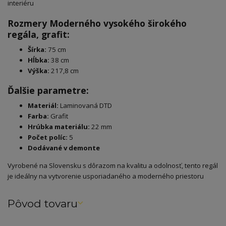
interiéru
Rozmery Moderného vysokého širokého
regála, grafit:
Šírka:
75 cm
Hĺbka:
38 cm
Výška:
217,8 cm
Ďalšie parametre:
Materiál:
Laminovaná DTD
Farba:
Grafit
Hrúbka materiálu:
22 mm
Počet políc:
5
Dodávané v demonte
Vyrobené na Slovensku s dôrazom na kvalitu a odolnosť, tento regál
je ideálny na vytvorenie usporiadaného a moderného priestoru
Pôvod tovaru