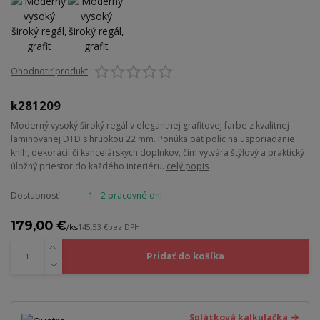
Ohodnotiť produkt
k281209
Moderný vysoký široký regál v elegantnej grafitovej farbe z kvalitnej
laminovanej DTD s hrúbkou 22 mm. Ponúka päť políc na usporiadanie
kníh, dekorácií či kancelárskych doplnkov, čím vytvára štýlový a praktický
úložný priestor do každého interiéru.
celý popis
Dostupnosť
1 - 2 pracovné dni
179,00 €
/
ks
145,53 €
bez DPH
Pridať do košíka
Splátková kalkulačka