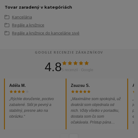
Tovar zaradený v kategóriách
Kancelária
Regále a knižnice
Regále a knižnice do kancelárie sivé
GOOGLE RECENZIE ZÁKAZNÍKOV
4.8
5 recenzií · Google
Adéla M.
Zsuzsu S.
Al
„Rýchle doručenie, poctivo
„Maximálne som spokojná, už
„So
zabalené. Stôl je pevný a
dvakrát som objednala od
jed
stabilný, presne ako na
nich. Vždy všetko v poriadku,
pod
obrázku.“
dostala som čo som
ext
očakávala. Prístup pána
som
majiteľa super, objednávka
od
vybavená rýchlo a bez