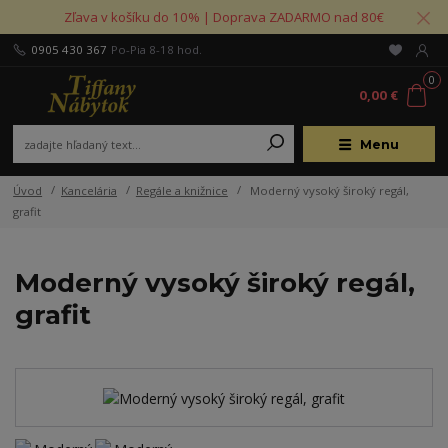
Zľava v košíku do 10% | Doprava ZADARMO nad 80€
0905 430 367
Po-Pia 8-18 hod.
0
0,00 €
Menu
Úvod
Kancelária
Regále a knižnice
Moderný vysoký široký regál,
grafit
Moderný vysoký široký regál,
grafit