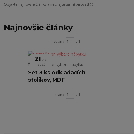
Objavte najnovšie články a nechajte sa inšpirovať! 😊
Najnovšie články
strana
z 1
21
03
Poradňa pri výbere nábytku
2025
Set 3 ks odkladacích
stolíkov, MDF
strana
z 1