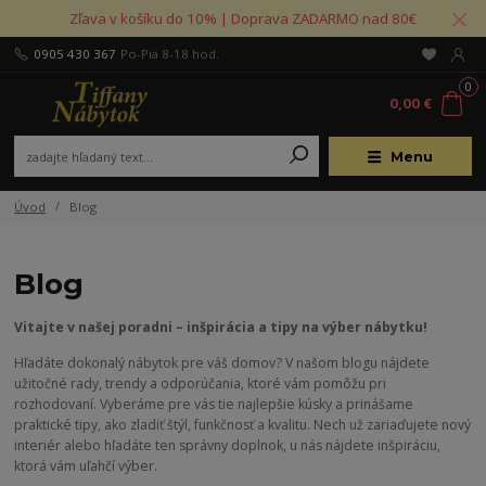
Zľava v košíku do 10% | Doprava ZADARMO nad 80€
0905 430 367
Po-Pia 8-18 hod.
0
0,00 €
Menu
Úvod
Blog
Blog
Vitajte v našej poradni – inšpirácia a tipy na výber nábytku!
Hľadáte dokonalý nábytok pre váš domov? V našom blogu nájdete
užitočné rady, trendy a odporúčania, ktoré vám pomôžu pri
rozhodovaní. Vyberáme pre vás tie najlepšie kúsky a prinášame
praktické tipy, ako zladiť štýl, funkčnosť a kvalitu. Nech už zariaďujete nový
interiér alebo hľadáte ten správny doplnok, u nás nájdete inšpiráciu,
ktorá vám uľahčí výber.