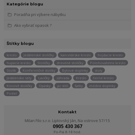
Kategórie blogu
Poradňa pri výbere nábytku
Ako vybrať opasok ?
Štítky blogu
kreslo
Jedálenské stoličky
kancelárske kreslo
hojdacie kreslo
hupacie kreslo
Stoličky
drevené stoličky
Polohovatelne kreslo
Stolík
Konferenčné stolíky
Bytové doplnky
stoly
Jedálenske sety
Lavičky
záhrada
Kreslo
herné kreslo
Kovové stoličky
Opasky
pc stôl
šatky
módne doplnky
Postel
Kontakt
Milan Filo s.r.o. Liptovský Ján, Na ostrove 57/15
0905 430 367
Po-Pia 8-18 hod.