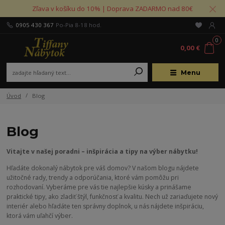
Zľava v košíku do 10% | Doprava ZADARMO nad 80€
0905 430 367
Po-Pia 8-18 hod.
0
0,00 €
Menu
Úvod
Blog
Blog
Vitajte v našej poradni – inšpirácia a tipy na výber nábytku!
Hľadáte dokonalý nábytok pre váš domov? V našom blogu nájdete
užitočné rady, trendy a odporúčania, ktoré vám pomôžu pri
rozhodovaní. Vyberáme pre vás tie najlepšie kúsky a prinášame
praktické tipy, ako zladiť štýl, funkčnosť a kvalitu. Nech už zariaďujete nový
interiér alebo hľadáte ten správny doplnok, u nás nájdete inšpiráciu,
ktorá vám uľahčí výber.