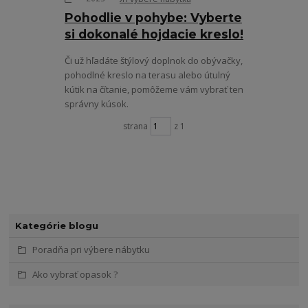
Pohodlie v pohybe: Vyberte
si dokonalé hojdacie kreslo!
Či už hľadáte štýlový doplnok do obývačky,
pohodlné kreslo na terasu alebo útulný
kútik na čítanie, pomôžeme vám vybrať ten
správny kúsok.
strana
z 1
Kategórie blogu
Poradňa pri výbere nábytku
Ako vybrať opasok ?