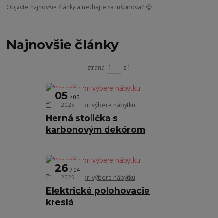
Objavte najnovšie články a nechajte sa inšpirovať! 😊
Najnovšie články
strana
z 1
05
05
Poradňa pri výbere nábytku
2025
Herná stolička s
karbonovým dekórom
26
04
Poradňa pri výbere nábytku
2025
Elektrické polohovacie
kreslá