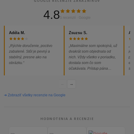
GOOGLE RECENZIE ZÁKAZNÍKOV
4.8
5 recenzií · Google
Adéla M.
Zsuzsu S.
Al
„Rýchle doručenie, poctivo
„Maximálne som spokojná, už
„So
zabalené. Stôl je pevný a
dvakrát som objednala od
jed
stabilný, presne ako na
nich. Vždy všetko v poriadku,
pod
obrázku.“
dostala som čo som
ext
očakávala. Prístup pána
som
majiteľa super, objednávka
od
vybavená rýchlo a bez
←
→
problémov. Vrele odporúčam!“
➔ Zobraziť všetky recenzie na Google
HODNOTENIA A RECENZIE