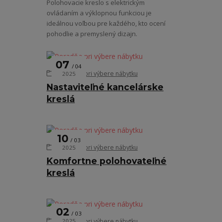
Polohovacie kreslo s elektrickým
ovládaním a výklopnou funkciou je
ideálnou voľbou pre každého, kto ocení
pohodlie a premyslený dizajn.
07
04
Poradňa pri výbere nábytku
2025
Nastaviteľné kancelárske
kreslá
10
03
Poradňa pri výbere nábytku
2025
Komfortne polohovateľné
kreslá
02
03
Poradňa pri výbere nábytku
2025