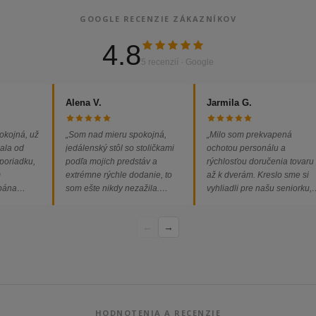
GOOGLE RECENZIE ZÁKAZNÍKOV
4.8
5 recenzií · Google
Alena V.
Jarmila G.
okojná, už
„Som nad mieru spokojná,
„Milo som prekvapená
ala od
jedálenský stôl so stoličkami
ochotou personálu a
 poriadku,
podľa mojich predstáv a
rýchlosťou doručenia tovaru
m
extrémne rýchle dodanie, to
až k dverám. Kreslo sme si
 pána
som ešte nikdy nezažila.
vyhliadli pre našu seniorku,
ednávka
Určite odporúčam každému.“
nakoľko má kreslo vysoký s
bez
a pre vstávanie je to oveľa
←
→
dporúčam!“
ľahšie.“
HODNOTENIA A RECENZIE