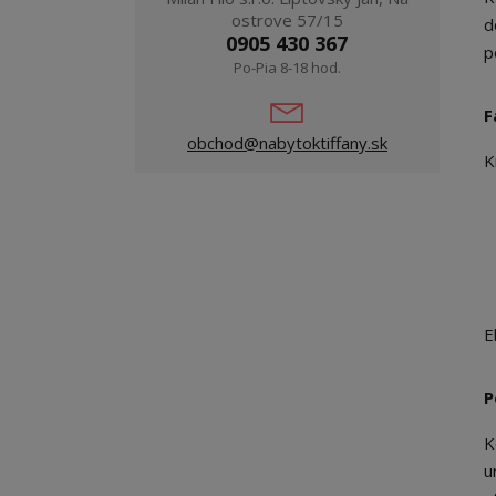
ostrove 57/15
d
0905 430 367
p
Po-Pia 8-18 hod.
F
obchod@nabytoktiffany.sk
K
E
P
K
u