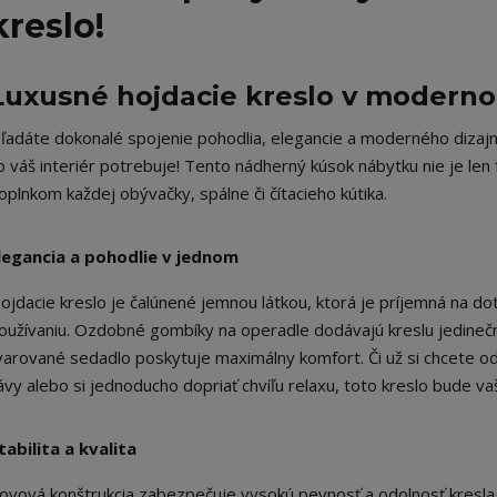
kreslo!
Luxusné hojdacie kreslo v moderno
ľadáte dokonalé spojenie pohodlia, elegancie a moderného dizajn
o váš interiér potrebuje! Tento nádherný kúsok nábytku nie je len
oplnkom každej obývačky, spálne či čítacieho kútika.
legancia a pohodlie v jednom
ojdacie kreslo je čalúnené jemnou látkou, ktorá je príjemná na 
oužívaniu. Ozdobné gombíky na operadle dodávajú kreslu jedinečn
varované sedadlo poskytuje maximálny komfort. Či už si chcete odd
ávy alebo si jednoducho dopriať chvíľu relaxu, toto kreslo bude 
tabilita a kvalita
ovová konštrukcia zabezpečuje vysokú pevnosť a odolnosť kresla,