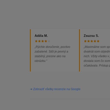
Adéla M.
Zsuzsu S.
„Rýchle doručenie, poctivo
„Maximálne som sp
zabalené. Stôl je pevný a
dvakrát som objedn
stabilný, presne ako na
nich. Vždy všetko v
obrázku.“
dostala som čo so
očakávala. Prístup
majiteľa super, obj
vybavená rýchlo a 
problémov. Vrele o
➔ Zobraziť všetky recenzie na Google