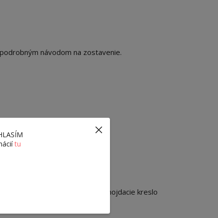
s podrobným návodom na zostavenie.
ÚHLASÍM
mácií
tu
e a kvalitu. Objednajte si svoje hojdacie kreslo