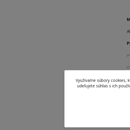
M
A
P
✅
✅
✅
Využívame súbory cookies, 
udeľujete súhlas s ich použ
✅
✅
D
e