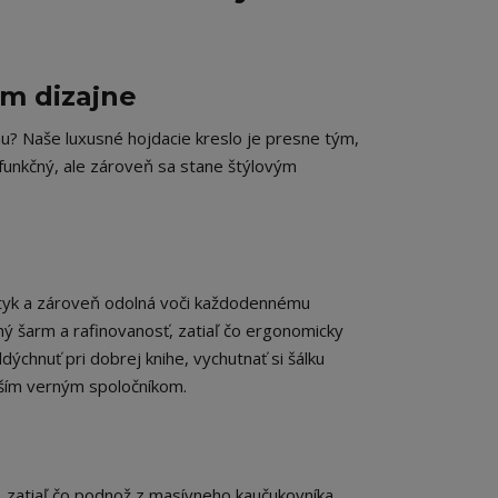
m dizajne
u? Naše luxusné hojdacie kreslo je presne tým,
 funkčný, ale zároveň sa stane štýlovým
dotyk a zároveň odolná voči každodennému
ý šarm a rafinovanosť, zatiaľ čo ergonomicky
ýchnuť pri dobrej knihe, vychutnať si šálku
vaším verným spoločníkom.
 zatiaľ čo podnož z masívneho kaučukovníka