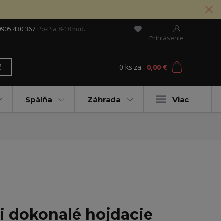
0905 430 367
Po-Pia 8-18 hod.
Prihlásenie
0
ks
za
0,00 €
ť
Spálňa
Záhrada
Viac
i dokonalé hojdacie