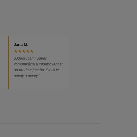
Jana M.
„Odporúčam! Super
komunikácia a informovanosť
od predávajúceho. Stolík je
pekný a pevný.“
ed