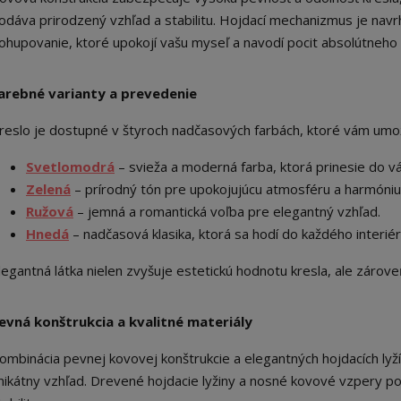
odáva prirodzený vzhľad a stabilitu. Hojdací mechanizmus je navr
ohupovanie, ktoré upokojí vašu myseľ a navodí pocit absolútneho 
arebné varianty a prevedenie
reslo je dostupné v štyroch nadčasových farbách, ktoré vám umož
Svetlomodrá
– svieža a moderná farba, ktorá prinesie do 
Zelená
– prírodný tón pre upokojujúcu atmosféru a harmóniu
Ružová
– jemná a romantická voľba pre elegantný vzhľad.
Hnedá
– nadčasová klasika, ktorá sa hodí do každého interiér
legantná látka nielen zvyšuje estetickú hodnotu kresla, ale zárov
evná konštrukcia a kvalitné materiály
ombinácia pevnej kovovej konštrukcie a elegantných hojdacích ly
nikátny vzhľad. Drevené hojdacie lyžiny a nosné kovové vzpery po