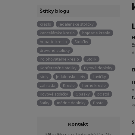
Štítky blogu
kreslo
Jedálenské stoličky
kancelárske kreslo
hojdacie kreslo
H
hupacie kreslo
Stoličky
č
drevené stoličky
d
Polohovatelne kreslo
Stolík
Konferenčné stolíky
Bytové doplnky
E
stoly
Jedálenske sety
Lavičky
H
záhrada
Kreslo
herné kreslo
p
Kovové stoličky
Opasky
pc stôl
t
šatky
módne doplnky
Postel
k
S
Kontakt
K
Milan Filo s.r.o. Liptovský Ján, Na