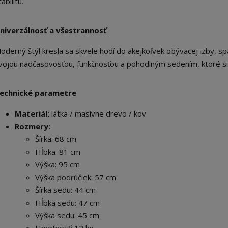
tabilitu.
niverzálnosť a všestrannosť
oderný štýl kresla sa skvele hodí do akejkoľvek obývacej izby, spá
vojou nadčasovosťou, funkčnosťou a pohodlným sedením, ktoré si 
echnické parametre
Materiál:
látka / masívne drevo / kov
Rozmery:
Šírka: 68 cm
Hĺbka: 81 cm
Výška: 95 cm
Výška podrúčiek: 57 cm
Šírka sedu: 44 cm
Hĺbka sedu: 47 cm
Výška sedu: 45 cm