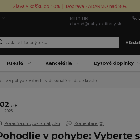
Zľava v košíku do 10% | Doprava ZADARMO nad 80€
Milan_Filo
obchod@nabytoktiffany.sk
Hľada
Kreslá
Kancelária
Bytové doplnky
dlie v pohybe: Vyberte si dokonalé hojdacie kreslo!
02
03
2025
Poradňa pri výbere nábytku
Komentáre (0)
Pohodlie v pohybe: Vyberte s