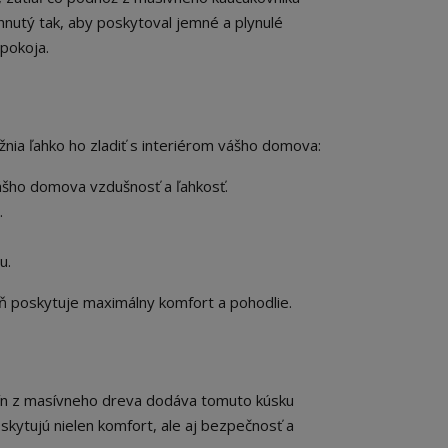
hnutý tak, aby poskytoval jemné a plynulé
pokoja.
nia ľahko ho zladiť s interiérom vášho domova:
vášho domova vzdušnosť a ľahkosť.
.
u.
eň poskytuje maximálny komfort a pohodlie.
žín z masívneho dreva dodáva tomuto kúsku
skytujú nielen komfort, ale aj bezpečnosť a