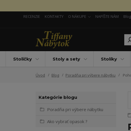
RECENZIE
KONTAKTY
O NÁKUPE
NAPÍŠTE NÁM
Blog
Stoličky
Stoly a sety
Stolíky
Úvod
Blog
Poradňa pri výbere nábytku
Poho
Kategórie blogu
Poradňa pri výbere nábytku
Ako vybrať opasok ?