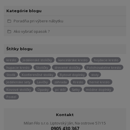
Kategórie blogu
Poradňa pri výbere nábytku
Ako vybrať opasok ?
Štítky blogu
kreslo
Jedálenské stoličky
kancelárske kreslo
hojdacie kreslo
hupacie kreslo
Stoličky
drevené stoličky
Polohovatelne kreslo
Stolík
Konferenčné stolíky
Bytové doplnky
stoly
Jedálenske sety
Lavičky
záhrada
Kreslo
herné kreslo
Kovové stoličky
Opasky
pc stôl
šatky
módne doplnky
Postel
Kontakt
Milan Filo s.r.o. Liptovský Ján, Na ostrove 57/15
0905 430 367