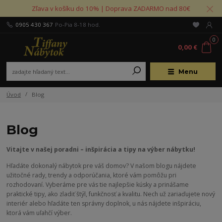
Zľava v košíku do 10% | Doprava ZADARMO nad 80€
0905 430 367
Po-Pia 8-18 hod.
0
0,00 €
Menu
Úvod
Blog
Blog
Vitajte v našej poradni – inšpirácia a tipy na výber nábytku!
Hľadáte dokonalý nábytok pre váš domov? V našom blogu nájdete
užitočné rady, trendy a odporúčania, ktoré vám pomôžu pri
rozhodovaní. Vyberáme pre vás tie najlepšie kúsky a prinášame
praktické tipy, ako zladiť štýl, funkčnosť a kvalitu. Nech už zariaďujete nový
interiér alebo hľadáte ten správny doplnok, u nás nájdete inšpiráciu,
ktorá vám uľahčí výber.