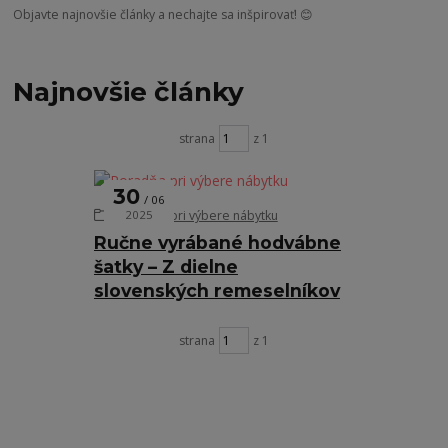
Objavte najnovšie články a nechajte sa inšpirovať! 😊
Najnovšie články
strana
z 1
30
06
Poradňa pri výbere nábytku
2025
Ručne vyrábané hodvábne
šatky – Z dielne
slovenských remeselníkov
strana
z 1